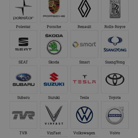
Polestar
Porsche
Renault
Rolls-Royce
SEAT
Skoda
Smart
SsangYong
Subaru
Suzuki
Tesla
Toyota
TVR
VinFast
Volkswagen
Volvo