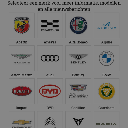
Selecteer een merk voor meer informatie, modellen
en alle nieuwsberichten
Abarth
Aiways
Alfa Romeo
Alpine
Aston Martin
Audi
Bentley
BMW
Bugatti
BYD
Cadillac
Caterham