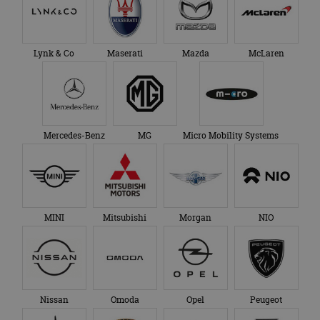
Lynk & Co
Maserati
Mazda
McLaren
Mercedes-Benz
MG
Micro Mobility Systems
MINI
Mitsubishi
Morgan
NIO
Nissan
Omoda
Opel
Peugeot