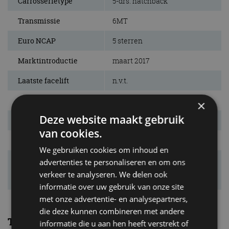
Carrosserietype
5-drs. hatchback
Transmissie
6MT
Euro NCAP
5 sterren
Marktintroductie
maart 2017
Laatste facelift
n.v.t.
Niet meer leverbaar
sinds september 2020
×
Deze website maakt gebruik
Garantie
2 jaar
van cookies.
Vanafprijs
€ 21.414
We gebruiken cookies om inhoud en
Bijzonderheden
De Fiesta 1.5 TDCI zit met zijn
advertenties te personaliseren en om ons
verbruik bij de zuinigste
verkeer te analyseren. We delen ook
diesels in dit segment. .
informatie over uw gebruik van onze site
met onze advertentie- en analysepartners,
die deze kunnen combineren met andere
Techniek
informatie die u aan hen heeft verstrekt of