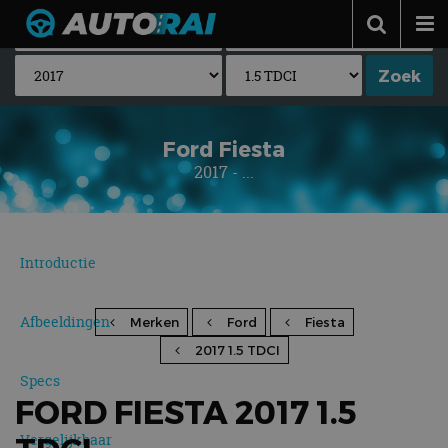
Autonieuws
Podcast
Autotests
Ford Fiesta
2017 - ...
Automerken
Adverteren
Contact
Introductie
MotorRAI.nl
Afbeeldingen
Merken
Ford
Fiesta
2017 1.5 TDCI
Specs
FORD FIESTA 2017 1.5
Vergelijkbaar