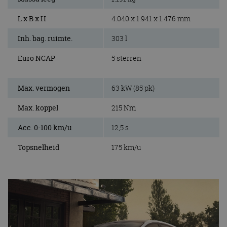
L x B x H
4.040 x 1.941 x 1.476 mm
Inh. bag. ruimte.
303 l
Euro NCAP
5 sterren
Max. vermogen
63 kW (85 pk)
Max. koppel
215 Nm
Acc. 0-100 km/u
12,5 s
Topsnelheid
175 km/u