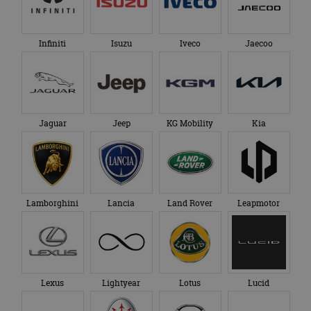
Infiniti
Isuzu
Iveco
Jaecoo
Jaguar
Jeep
KG Mobility
Kia
Lamborghini
Lancia
Land Rover
Leapmotor
Lexus
Lightyear
Lotus
Lucid