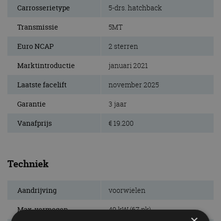
Carrosserietype
5-drs. hatchback
Transmissie
5MT
Euro NCAP
2 sterren
Marktintroductie
januari 2021
Laatste facelift
november 2025
Garantie
3 jaar
Vanafprijs
€ 19.200
Techniek
Aandrijving
voorwielen
Max. vermogen
49 kW (67 pk)
×