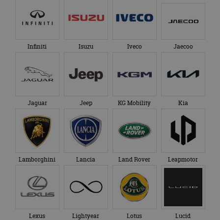
Infiniti
Isuzu
Iveco
Jaecoo
Jaguar
Jeep
KG Mobility
Kia
Lamborghini
Lancia
Land Rover
Leapmotor
Lexus
Lightyear
Lotus
Lucid