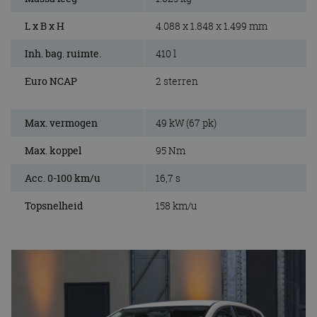
L x B x H
4.088 x 1.848 x 1.499 mm
Inh. bag. ruimte.
410 l
Euro NCAP
2 sterren
Max. vermogen
49 kW (67 pk)
Max. koppel
95 Nm
Acc. 0-100 km/u
16,7 s
Topsnelheid
158 km/u