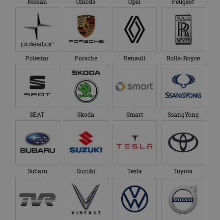
Nissan
Omoda
Opel
Peugeot
Polestar
Porsche
Renault
Rolls-Royce
SEAT
Skoda
Smart
SsangYong
Subaru
Suzuki
Tesla
Toyota