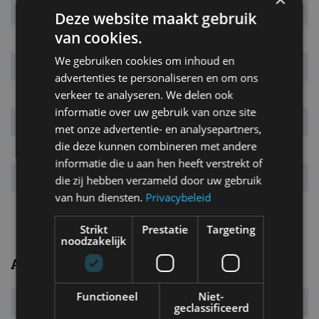
Max. koppel
95 Nm
Deze website maakt gebruik
van cookies.
Motortype
benzine, 3-cilinder lijn
We gebruiken cookies om inhoud en
Cilinderinhoud
999 cm³
advertenties te personaliseren en om ons
verkeer te analyseren. We delen ook
Bij
6.250 tpm
informatie over uw gebruik van onze site
Bij
3.500 tpm
met onze advertentie- en analysepartners,
die deze kunnen combineren met andere
Remmen v/a
gev. schijven/trommels
informatie die u aan hen heeft verstrekt of
Draaicirkel
10,6 m
die zij hebben verzameld door uw gebruik
van hun diensten.
Privacybeleid
Vermogensrange
49 tot 90 kW
Strikt
Prestatie
Targeting
noodzakelijk
Afmetingen en gewichten
Functioneel
Niet-
Massa leeg
1.025 kg
geclassificeerd