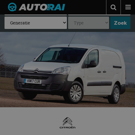
Autonieuws
Podcast
Autotests
Automerken
Adverteren
Contact
MotorRAI.nl