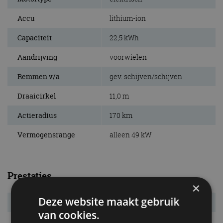
Accu
lithium-ion
Capaciteit
22,5 kWh
Aandrijving
voorwielen
Remmen v/a
gev. schijven/schijven
Draaicirkel
11,0 m
Actieradius
170 km
Vermogensrange
alleen 49 kW
Prestaties
×
Deze website maakt gebruik
Systeemvermogen
49 kW (67 pk)
van cookies.
Systeemkoppel
200 Nm