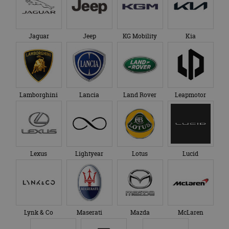
Jaguar
Jeep
KG Mobility
Kia
Lamborghini
Lancia
Land Rover
Leapmotor
Lexus
Lightyear
Lotus
Lucid
Lynk & Co
Maserati
Mazda
McLaren