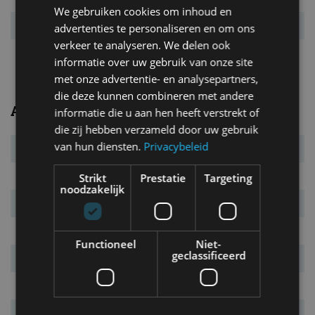
We gebruiken cookies om inhoud en
Acc. 0-100 km/u
18,7 s
advertenties te personaliseren en om ons
verkeer te analyseren. We delen ook
Topsnelheid
110 km/u
informatie over uw gebruik van onze site
met onze advertentie- en analysepartners,
die deze kunnen combineren met andere
Algemeen
informatie die u aan hen heeft verstrekt of
die zij hebben verzameld door uw gebruik
van hun diensten.
Privacybeleid
Transmissie
vaste overbrenging
Carrosserietype
5-drs. bestelbus/MPV
Strikt
Prestatie
Targeting
noodzakelijk
Euro NCAP
3 sterren
Marktintroductie
november 2014
Functioneel
Niet-
geclassificeerd
Laatste facelift
mei 2015
Garantie
2 jaar
Vanafprijs
€ 23.715