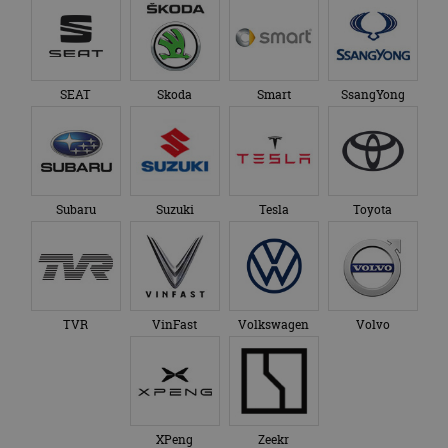
SEAT
Skoda
Smart
SsangYong
Subaru
Suzuki
Tesla
Toyota
TVR
VinFast
Volkswagen
Volvo
XPeng
Zeekr