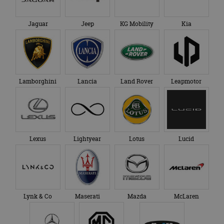
Jaguar
Jeep
KG Mobility
Kia
Lamborghini
Lancia
Land Rover
Leapmotor
Lexus
Lightyear
Lotus
Lucid
Lynk & Co
Maserati
Mazda
McLaren