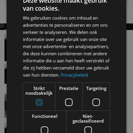
Deze website maakt gebruik
van cookies.
Nieuwste berichten
We gebruiken cookies om inhoud en
advertenties te personaliseren en om ons
MET KORTING NAAR EV EXPERIENCE 2026?
verkeer te analyseren. We delen ook
AUTORAI REGELT HET!
Vergelijking: BMW iX3 vs Volvo EX60 – Welke
informatie over uw gebruik van onze site
moet je hebben?
EV Experience 2026 van 24 tot 26 september
met onze advertentie- en analysepartners,
28 mei
die deze kunnen combineren met andere
informatie die u aan hen heeft verstrekt of
Gespot: een Chevrolet Corvette Z06
die zij hebben verzameld door uw gebruik
7 aug
van hun diensten.
Privacybeleid
Strikt
Prestatie
Targeting
noodzakelijk
Lamborghini Revuelto eert 60 jaar Miura met
speciale editie
6 aug
Functioneel
Niet-
geclassificeerd
Carbon fibre op je laadkabel: nergens voor nodig,
en precies daarom geweldig