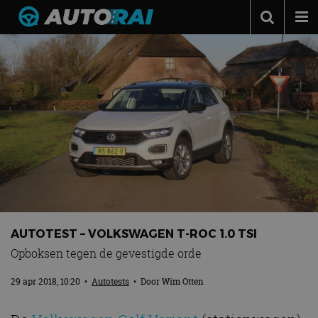
Autonieuws
Podcast
Autotests
Automerken
Adverteren
Contact
MotorRAI.nl
AUTOTEST – VOLKSWAGEN T-ROC 1.0 TSI
Opboksen tegen de gevestigde orde
29 apr 2018, 10:20
•
Autotests
• Door
Wim Otten