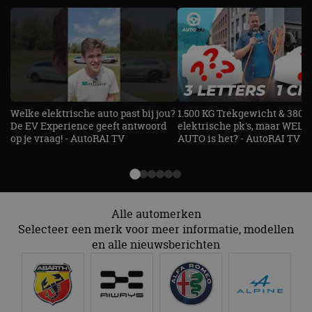
cf_clearance
1 jaar
Deze cooki
Cloudflare,
gebruikt d
Inc.
CloudFlare
.autorai.nl
vertrouwd
te identific
beveiligin
op basis va
adres van 
te omzeilen
essentieel 
ondersteu
Welke elektrische auto past bij jou?
1.500 KG Trekgewicht & 380
veiligheid 
De EV Experience geeft antwoord
elektrische pk's, maar WELK
website fun
het bieden
op je vraag! - AutoRAI TV
AUTO is het? - AutoRAI TV
beschermi
kwaadaard
bezoekers.
CookieScriptConsent
4 weken 2
Deze cooki
CookieScript
dagen
gebruikt d
autorai.nl
Google Privacy Policy
Cookie-Scr
Alle automerken
service om
cookievoo
Selecteer een merk voor meer informatie, modellen
bezoekers 
en alle nieuwsberichten
onthouden.
banner van
Script.com 
noodzakeli
te werken.