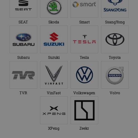
SEAT
Skoda
Smart
SsangYong
Subaru
Suzuki
Tesla
Toyota
TVR
VinFast
Volkswagen
Volvo
XPeng
Zeekr