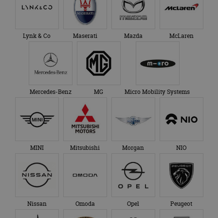
Lynk & Co
Maserati
Mazda
McLaren
Mercedes-Benz
MG
Micro Mobility Systems
MINI
Mitsubishi
Morgan
NIO
Nissan
Omoda
Opel
Peugeot