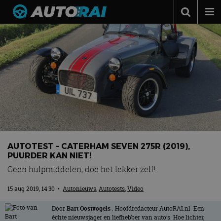
Autonieuws
Podcast
Autotests
Automerken
Adverteren
Contact
MotorRAI.nl
AUTOTEST – CATERHAM SEVEN 275R (2019),
PUURDER KAN NIET!
Geen hulpmiddelen, doe het lekker zelf!
15 aug 2019, 14:30
•
Autonieuws
,
Autotests
,
Video
Door
Bart Oostvogels
. Hoofdredacteur AutoRAI.nl. Een
échte nieuwsjager en liefhebber van auto’s. Hoe lichter,