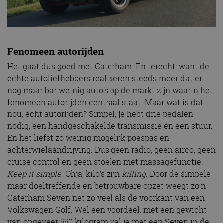
Fenomeen autorijden
Het gaat dus goed met Caterham. En terecht: want de
échte autoliefhebbers realiseren steeds meer dat er
nog maar bar weinig auto’s op de markt zijn waarin het
fenomeen autorijden centraal staat. Maar wat is dat
nou, écht autorijden? Simpel, je hebt drie pedalen
nodig, een handgeschakelde transmissie én een stuur.
En het liefst zo weinig mogelijk poespas en
achterwielaandrijving. Dus geen radio, geen airco, geen
cruise control en geen stoelen met massagefunctie.
Keep it simple
. Ohja, kilo’s zijn
killing
. Door de simpele
maar doeltreffende en betrouwbare opzet weegt zo’n
Caterham Seven net zo veel als de voorkant van een
Volkswagen Golf. Wel een voordeel: met een gewicht
van ongeveer 550 kilogram val je met een Seven in de