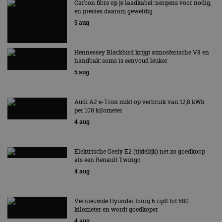
Carbon fibre op je laadkabel: nergens voor nodig,
en precies daarom geweldig
5 aug
Hennessey Blackbird krijgt atmosferische V8 en
handbak: soms is eenvoud leuker
5 aug
Audi A2 e-Tron mikt op verbruik van 12,8 kWh
per 100 kilometer
4 aug
Elektrische Geely E2 (tijdelijk) net zo goedkoop
als een Renault Twingo
4 aug
Vernieuwde Hyundai Ioniq 6 rijdt tot 680
kilometer en wordt goedkoper
4 aug