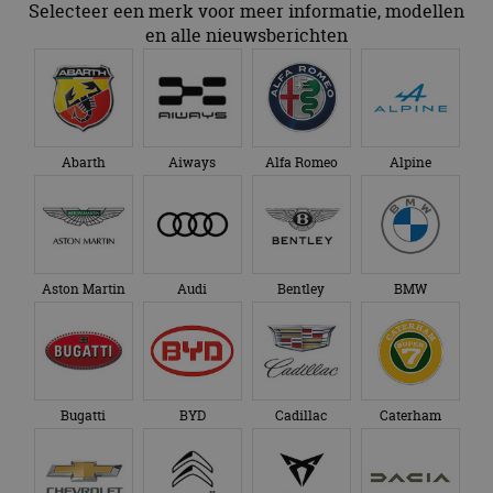
Selecteer een merk voor meer informatie, modellen
en alle nieuwsberichten
Abarth
Aiways
Alfa Romeo
Alpine
Aston Martin
Audi
Bentley
BMW
Bugatti
BYD
Cadillac
Caterham