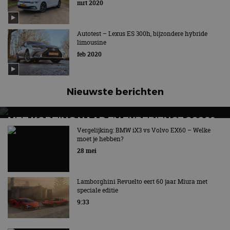
mrt 2020
Autotest – Lexus ES 300h, bijzondere hybride
limousine
feb 2020
Nieuwste berichten
MET KORTING NAAR EV EXPERIENCE 2026?
AUTORAI REGELT HET!
Vergelijking: BMW iX3 vs Volvo EX60 – Welke
moet je hebben?
EV Experience 2026 van 24 tot 26 september
28 mei
Lamborghini Revuelto eert 60 jaar Miura met
speciale editie
9:33