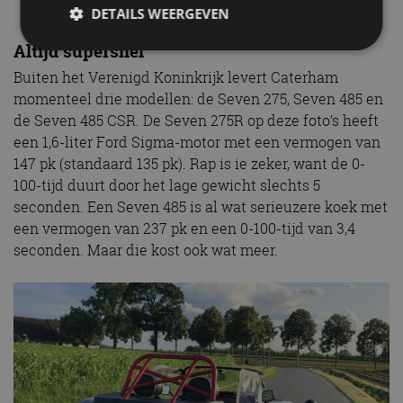
DETAILS WEERGEVEN
Altijd supersnel
Buiten het Verenigd Koninkrijk levert Caterham
Strikt noodzakelijk
Prestatie
Targeting
momenteel drie modellen: de Seven 275, Seven 485 en
Functioneel
Niet-geclassificeerd
de Seven 485 CSR. De Seven 275R op deze foto’s heeft
een 1,6-liter Ford Sigma-motor met een vermogen van
Strikt noodzakelijke cookies maken de
kernfunctionaliteiten van de website mogelijk, zoals
147 pk (standaard 135 pk). Rap is ie zeker, want de 0-
gebruikersaanmelding en accountbeheer. De
100-tijd duurt door het lage gewicht slechts 5
website kan niet goed worden gebruikt zonder de
strikt noodzakelijke cookies.
seconden. Een Seven 485 is al wat serieuzere koek met
een vermogen van 237 pk en een 0-100-tijd van 3,4
Aanbieder
/
Naam
Vervaldatum
Omschrijv
Domein
seconden. Maar die kost ook wat meer.
cf_clearance
1 jaar
Deze cooki
Cloudflare,
gebruikt d
Inc.
CloudFlare
.autorai.nl
vertrouwd
te identific
beveiligin
op basis va
adres van 
te omzeilen
essentieel 
ondersteu