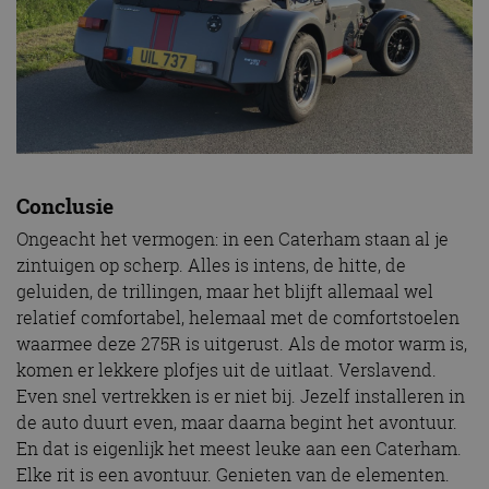
veiligheid 
website fun
het bieden
beschermi
kwaadaard
bezoekers.
CookieScriptConsent
4 weken 2
Deze cooki
CookieScript
dagen
gebruikt d
autorai.nl
Google Privacy Policy
Cookie-Scr
service om
cookievoo
bezoekers 
Conclusie
onthouden.
banner van
Ongeacht het vermogen: in een Caterham staan al je
Script.com 
noodzakeli
zintuigen op scherp. Alles is intens, de hitte, de
te werken.
geluiden, de trillingen, maar het blijft allemaal wel
relatief comfortabel, helemaal met de comfortstoelen
waarmee deze 275R is uitgerust. Als de motor warm is,
komen er lekkere plofjes uit de uitlaat. Verslavend.
Aanbieder
Naam
Vervaldatum
Omschrijvi
Aanbieder
/
Domein
Even snel vertrekken is er niet bij. Jezelf installeren in
Naam
Vervaldatum
Omschrijving
/
Domein
omx_consent
.autorai.nl
1 jaar
de auto duurt even, maar daarna begint het avontuur.
_ga
1 jaar 1
Deze cookienaam
Google
Aanbieder
/
En dat is eigenlijk het meest leuke aan een Caterham.
Naam
Vervaldatum
Omschrijving
g_id_2026041511536766
autorai.nl
1 jaar
maand
is gekoppeld aan
LLC
Domein
Google Universal
.autorai.nl
Elke rit is een avontuur. Genieten van de elementen.
Analytics - wat een
_fbp
2 maanden 4
Gebruikt door
Meta Platform