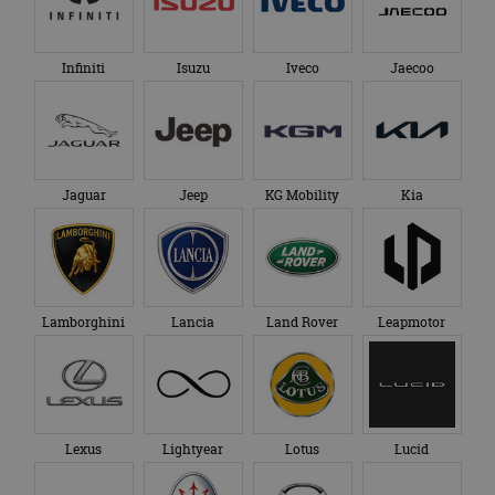
Infiniti
Isuzu
Iveco
Jaecoo
Jaguar
Jeep
KG Mobility
Kia
Lamborghini
Lancia
Land Rover
Leapmotor
Lexus
Lightyear
Lotus
Lucid