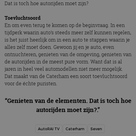
belangrijke update
Dat is toch hoe autorijden moet zijn?
weken
Facebook om een
Inc.
is van de meer
reeks
.autorai.nl
algemeen
advertentieproducten
gebruikte
te leveren, zoals
Toevluchtsoord
analyseservice van
realtime bieden van
Google. Deze
En om even terug te komen op de beginvraag. In een
externe adverteerders
cookie wordt
tijdperk waarin auto’s steeds meer zelf kunnen regelen,
gebruikt om uniek
_gcl_au
2 maanden 4
Deze cookie wordt
Google LLC
gebruikers te
weken
ingesteld door
.autorai.nl
is het juist heerlijk om in een auto te stappen waarin je
onderscheiden
Doubleclick en voert
door een
alles zelf moet doen. Gewoon jij en je auto, even
informatie uit over
willekeurig
hoe de eindgebruiker
gegenereerd
ontnuchteren, genieten van de omgeving, genieten van
de website gebruikt
nummer toe te
en over eventuele
de autorijden in de meest pure vorm. Want dat is al
wijzen als klant-ID.
advertenties die de
Het is opgenomen
eindgebruiker heeft
jaren in heel veel automodellen niet meer mogelijk.
in elk
gezien voordat hij de
paginaverzoek op
Dat maakt van de Caterham een soort toevluchtsoord
genoemde website
een site en wordt
bezocht.
voor de échte puristen.
gebruikt om
bezoekers-, sessie-
IDE
1 jaar 1
Deze cookie wordt
Google LLC
en
maand
ingesteld door
.doubleclick.net
campagnegegeven
Doubleclick en voert
“Genieten van de elementen. Dat is toch hoe
te berekenen voor
informatie uit over
de
hoe de eindgebruiker
autorijden moet zijn?.”
analyserapporten
de website gebruikt
van de site.
en over eventuele
advertenties die de
_ga_SC6JKZPPKY
.autorai.nl
1 jaar 1
Deze cookie wordt
eindgebruiker heeft
maand
gebruikt door
gezien voordat hij de
AutoRAI TV
Caterham
Seven
Google Analytics
genoemde website
om de sessiestatus