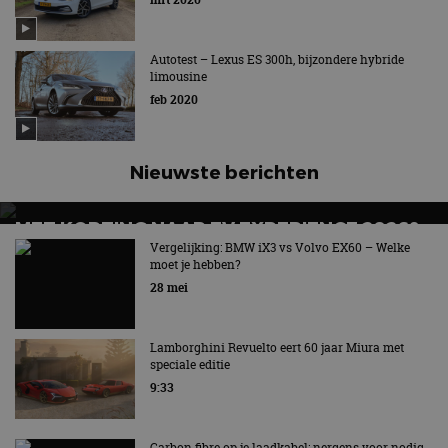
Autotest – Lexus ES 300h, bijzondere hybride
limousine
feb 2020
Nieuwste berichten
MET KORTING NAAR EV EXPERIENCE 2026?
AUTORAI REGELT HET!
Vergelijking: BMW iX3 vs Volvo EX60 – Welke
moet je hebben?
EV Experience 2026 van 24 tot 26 september
28 mei
Lamborghini Revuelto eert 60 jaar Miura met
speciale editie
9:33
Carbon fibre op je laadkabel: nergens voor nodig,