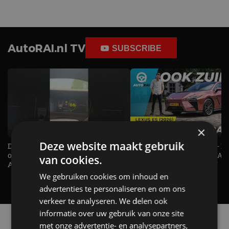
AutoRAI.nl TV
SUBSCRIBE
×
Deze website maakt gebruik
De Renault Twingo heeft een
De perfecte (gezins)taxi? - 
opvallende snelheidsmeter! -
ES500e (2026) - REVIEW - AL
van cookies.
AutoRAI TV
UITGELEGD! - AutoRAI TV
We gebruiken cookies om inhoud en
advertenties te personaliseren en om ons
verkeer te analyseren. We delen ook
informatie over uw gebruik van onze site
Alle automerken
met onze advertentie- en analysepartners,