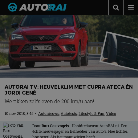
Autonieuws
Podcast
Autotests
Automerken
Adverteren
Contact
AUTORAI TV: HEUVELKLIM MET CUPRA ATECA ÉN
MotorRAI.nl
JORDI GENÉ
We tikken zelfs even de 200 km/u aan!
10 nov 2018, 8:45
•
Autonieuws
,
Autotests
,
Lifestyle & Fun
,
Video
Door
Bart Oostvogels
. Hoofdredacteur AutoRAI.nl. Een
échte nieuwsjager en liefhebber van auto’s. Hoe lichter,
hoe beter! Als het maar wielen heeft.