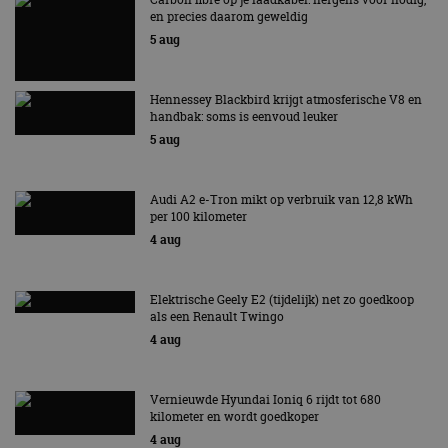
en precies daarom geweldig
5 aug
Hennessey Blackbird krijgt atmosferische V8 en
handbak: soms is eenvoud leuker
5 aug
Audi A2 e-Tron mikt op verbruik van 12,8 kWh
per 100 kilometer
4 aug
Elektrische Geely E2 (tijdelijk) net zo goedkoop
als een Renault Twingo
4 aug
Vernieuwde Hyundai Ioniq 6 rijdt tot 680
kilometer en wordt goedkoper
4 aug