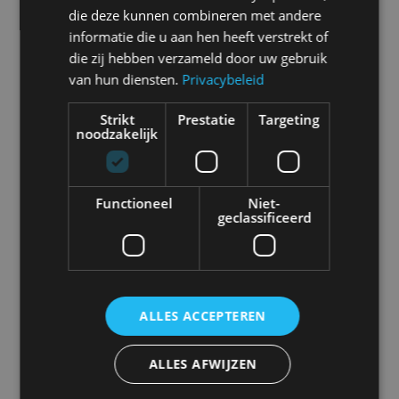
Selecteer een merk voor meer informatie, modellen
die deze kunnen combineren met andere
en alle nieuwsberichten
informatie die u aan hen heeft verstrekt of
die zij hebben verzameld door uw gebruik
van hun diensten.
Privacybeleid
Strikt
Prestatie
Targeting
Abarth
Aiways
Alfa Romeo
Alpine
noodzakelijk
Functioneel
Niet-
geclassificeerd
Aston Martin
Audi
Bentley
BMW
ALLES ACCEPTEREN
Bugatti
BYD
Cadillac
Caterham
ALLES AFWIJZEN