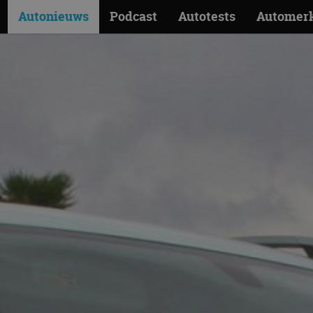
Autonieuws
Podcast
Autotests
Automer