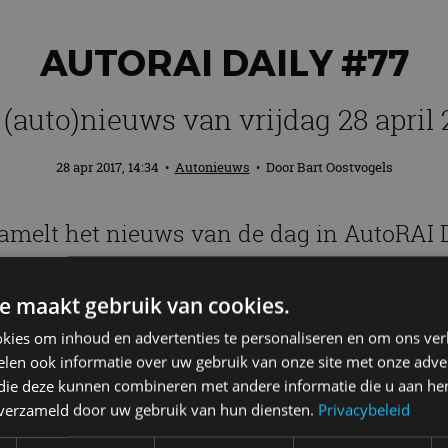
AUTORAI DAILY #77
 (auto)nieuws van vrijdag 28 april 
28 apr 2017, 14:34
•
Autonieuws
• Door
Bart Oostvogels
amelt het nieuws van de dag in AutoRAI D
e maakt gebruik van cookies.
kies om inhoud en advertenties te personaliseren en om ons ver
len ook informatie over uw gebruik van onze site met onze adver
 die deze kunnen combineren met andere informatie die u aan hen
te’ wegen
n verzameld door uw gebruik van hun diensten.
Privacybeleid
blij. Daar vallen de op één na meeste verkeersslachtof