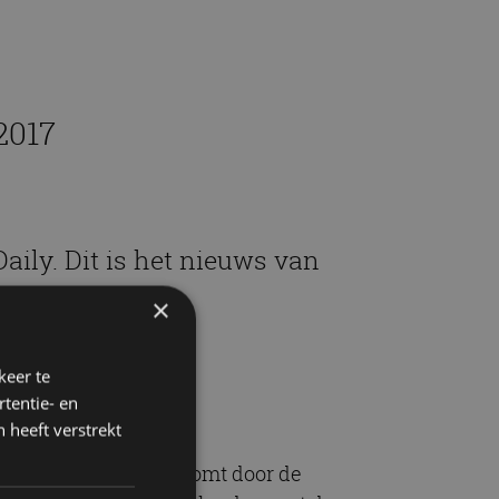
2017
aily. Dit is het nieuws van
×
keer te
tentie- en
 heeft verstrekt
fers ter wereld. Dit komt door de