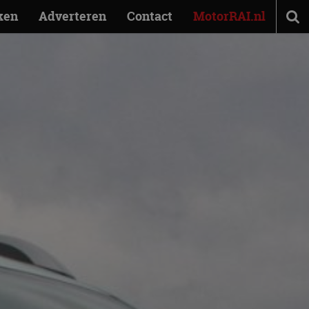
ken
Adverteren
Contact
MotorRAI.nl