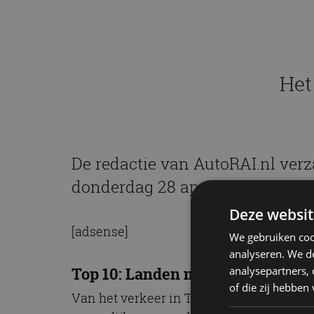
Het
De redactie van AutoRAI.nl verz
donderdag 28 april 2017.
Deze websit
[adsense]
We gebruiken coo
analyseren. We de
analysepartners,
Top 10: Landen met de ‘dodelijks
of die zij hebbe
Van het verkeer in Thailand word je niet 