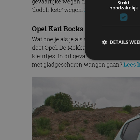
gevaarlijke wegen die het land rijk is. 
Strikt
noodzakelijk
‘dodelijkste’ wegen.
Lees hier meer.
Opel Karl Rocks – Autotest
Wat doe je als je als autofabrikant const
DETAILS WE
doet Opel. De Mokka X ken je natuurlijk a
kleintjes. In dit geval naar de Karl. Vana
met gladgeschoren wangen gaan?
Lees h
S
Strikt noodzakelijke
accountbeheer. De we
Naam
cf_clearance