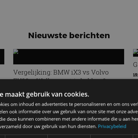
Nieuwste berichten
G
Vergelijking: BMW iX3 vs Volvo
15
EX60 – Welke moet je hebben?
28 mei
e maakt gebruik van cookies.
kies om inhoud en advertenties te personaliseren en om ons ver
len ook informatie over uw gebruik van onze site met onze adver
H
 die deze kunnen combineren met andere informatie die u aan hen
n verzameld door uw gebruik van hun diensten.
Privacybeleid
Carbon fibre op je laadkabel:
a
nergens voor nodig, en precies
i