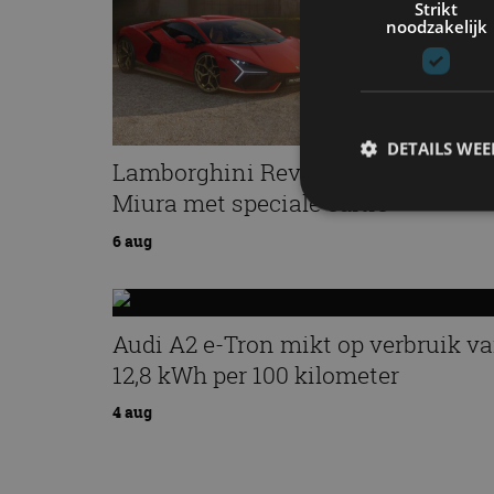
Strikt
noodzakelijk
DETAILS WE
Lamborghini Revuelto eert 60 jaar
Miura met speciale editie
6 aug
S
Strikt noodzakelijke
accountbeheer. De we
Audi A2 e-Tron mikt op verbruik v
Naam
12,8 kWh per 100 kilometer
cf_clearance
4 aug