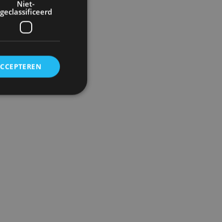
Niet-
geclassificeerd
aug
ACCEPTEREN
rd
elding en
ervice om
es van de bezoeker
unen van de
den van