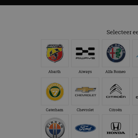
Selecteer e
Abarth
Aiways
Alfa Romeo
Caterham
Chevrolet
Citroën