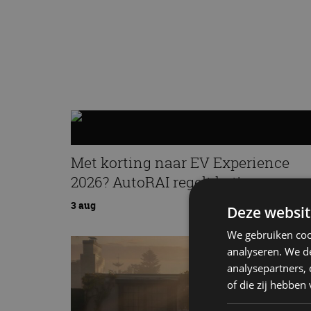
Met korting naar EV Experience
2026? AutoRAI regelt het!
3 aug
Deze websit
We gebruiken coo
analyseren. We de
analysepartners,
of die zij hebbe