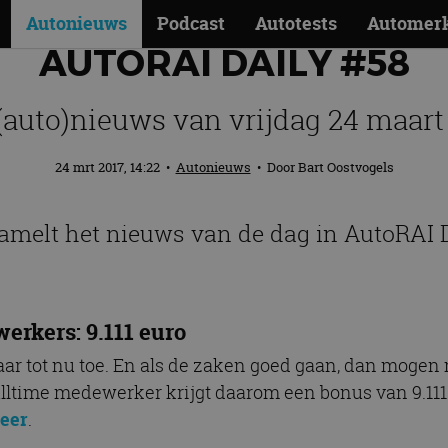
Autonieuws
Podcast
Autotests
Automer
AUTORAI DAILY #58
(auto)nieuws van vrijdag 24 maart
24 mrt 2017, 14:22
•
Autonieuws
• Door
Bart Oostvogels
amelt het nieuws van de dag in AutoRAI D
rkers: 9.111 euro
aar tot nu toe. En als de zaken goed gaan, dan mogen
 fulltime medewerker krijgt daarom een bonus van 9.
meer
.