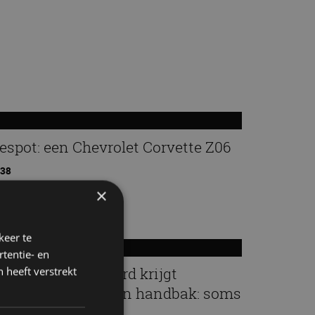
espot: een Chevrolet Corvette Z06
:38
×
keer te
tentie- en
ennessey Blackbird krijgt
 heeft verstrekt
tmosferische V8 en handbak: soms
s eenvoud leuker