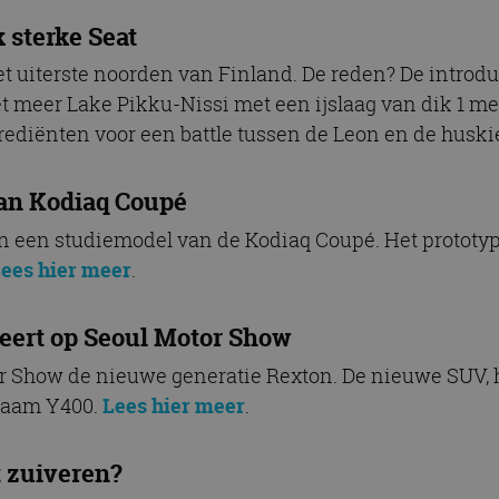
 sterke Seat
het uiterste noorden van Finland. De reden? De intro
et meer Lake Pikku-Nissi met een ijslaag van dik 1 m
rediënten voor een battle tussen de Leon en de huski
van Kodiaq Coupé
n een studiemodel van de Kodiaq Coupé. Het prototyp
ees hier meer
.
ert op Seoul Motor Show
r Show de nieuwe generatie Rexton. De nieuwe SUV,
tnaam Y400.
Lees hier meer
.
 zuiveren?