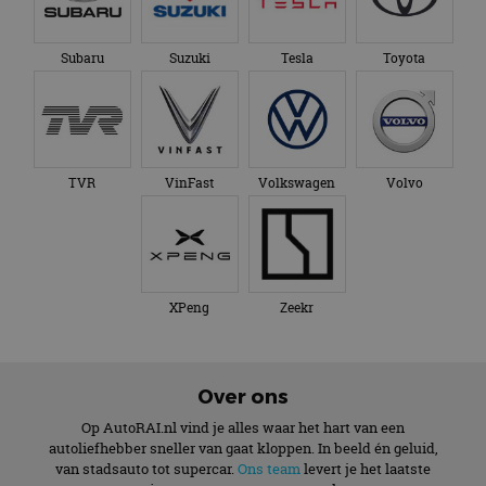
Subaru
Suzuki
Tesla
Toyota
TVR
VinFast
Volkswagen
Volvo
XPeng
Zeekr
Over ons
Op AutoRAI.nl vind je alles waar het hart van een
autoliefhebber sneller van gaat kloppen. In beeld én geluid,
van stadsauto tot supercar.
Ons team
levert je het laatste