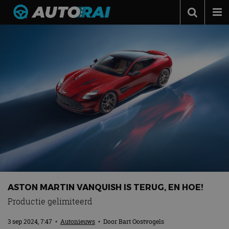
Autonieuws
Podcast
Autotests
Automerken
Adverteren
Contact
MotorRAI.nl
ASTON MARTIN VANQUISH IS TERUG, EN HOE!
Productie gelimiteerd
3 sep 2024, 7:47
•
Autonieuws
• Door
Bart Oostvogels