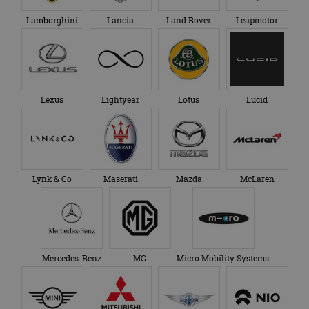
Lamborghini
Lancia
Land Rover
Leapmotor
Lexus
Lightyear
Lotus
Lucid
Lynk & Co
Maserati
Mazda
McLaren
Mercedes-Benz
MG
Micro Mobility Systems