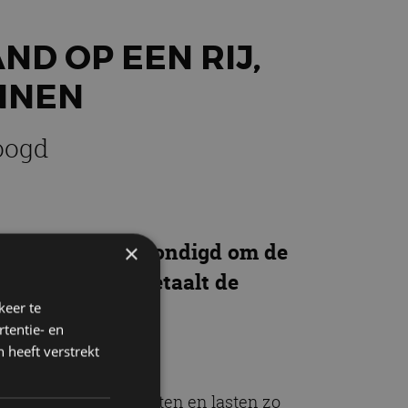
D OP EEN RIJ,
ANNEN
oogd
atregelen aangekondigd om de
×
sector? En wie betaalt de
keer te
tentie- en
 heeft verstrekt
slag, worden de lusten en lasten zo