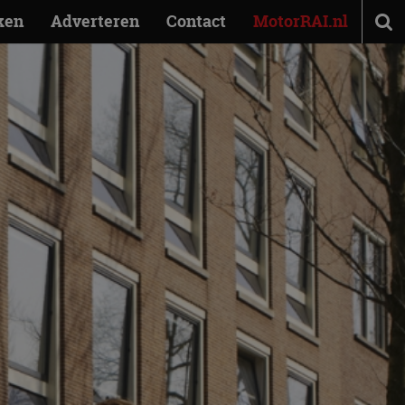
ken
Adverteren
Contact
MotorRAI.nl