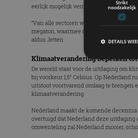
Strikt
eerlijk mogelijk verdeeld en de groene e
noodzakelijk
“Van alle sectoren wordt een extra bijdr
megaton, waarmee de doelstelling van 55
aldus Jetten.
DETAILS WE
Klimaatverandering beperken tot 
De wereld staat voor de uitdaging om kl
S
bij voorkeur 1,5° Celsius. Op Nederland r
Strikt noodzakelijke
uitstoot voortvarend omlaag te brengen 
accountbeheer. De we
klimaatverandering.
Naam
Nederland maakt de komende decennia een 
cf_clearance
overtuigd dat Nederland deze uitdaging a
omwenteling zal Nederland mooier, scho