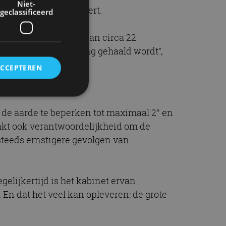
Niet-
wat Jetten communiceert.
geclassificeerd
itstootvermindering van circa 22
1990 naar verwachting gehaald wordt”,
ACCEPTEREN
de aarde te beperken tot maximaal 2° en
rd
zaakt ook verantwoordelijkheid om de
elding en
steeds ernstigere gevolgen van
elijkertijd is het kabinet ervan
ervice om
En dat het veel kan opleveren: de grote
es van de bezoeker
unen van de
den van