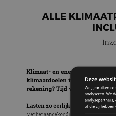
ALLE KLIMAAT
INCL
Inz
Klimaat- en energieminister J
Deze websit
klimaatdoelen in 2030 te halen.
rekening? Tijd voor tekst en uit
We gebruiken coo
analyseren. We de
analysepartners,
Lasten zo eerlijk mogelijk verdel
of die zij hebbe
Met het aangekondigde pakket maatregel