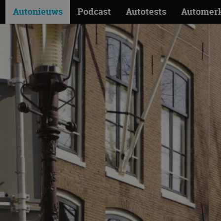
Autonieuws
Podcast
Autotests
Automer