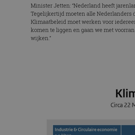
CookieScriptConse
Minister Jetten: “Nederland heeft jarenl
Tegelijkertijd moeten alle Nederlanders
Klimaatbeleid moet werken voor iedere
komen te liggen en gaan we met voorran
Naam
wijken.”
Naam
omx_consent
Aanbiede
Naam
Domein
g_id_202604151153
_ga
_fbp
Meta Pla
Inc.
.autorai.n
_gcl_au
Google L
.autorai.n
_ga_SC6JKZPPKY
IDE
Google L
.doublecl