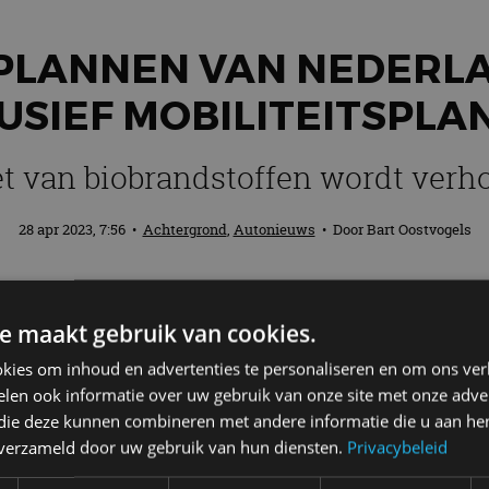
PLANNEN VAN NEDERLAN
USIEF MOBILITEITSPL
et van biobrandstoffen wordt verh
28 apr 2023, 7:56
•
Achtergrond
,
Autonieuws
• Door
Bart Oostvogels
etten heeft namens het kabinet extra ma
e maakt gebruik van cookies.
 Wat zijn de gevolgen voor de mobiliteits
leg.
kies om inhoud en advertenties te personaliseren en om ons ver
len ook informatie over uw gebruik van onze site met onze adver
 die deze kunnen combineren met andere informatie die u aan hen
en
n verzameld door uw gebruik van hun diensten.
Privacybeleid
en “maakt Nederland in een keer de benodigde inhaal