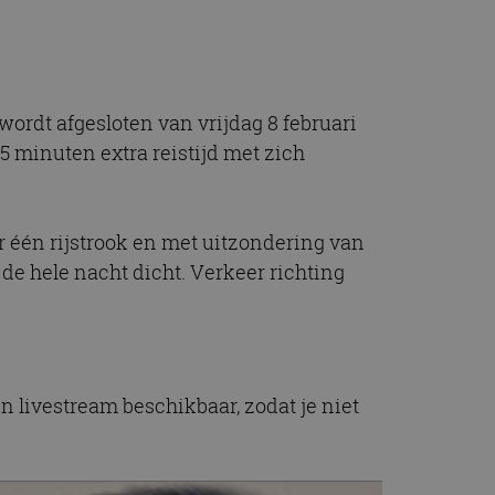
t.com-service om de
De cookie-banner
 te werken.
chrijving
rdt afgesloten van vrijdag 8 februari
 5 minuten extra reistijd met zich
ytics - wat een
alyseservice van
e leveren, zoals
s te onderscheiden
s klant-ID. Het is
 één rijstrook en met uitzondering van
ebruikt om
voor de
matie uit over hoe
de hele nacht dicht. Verkeer richting
rtenties die de
 bezocht.
sessiestatus te
matie uit over hoe
rtenties die de
 bezocht.
n livestream beschikbaar, zodat je niet