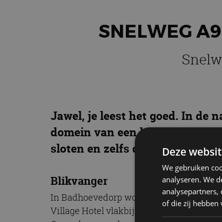
SNELWEG A9
Snelwe
Jawel, je leest het goed. In de 
domein van een heuse Boeing 74
sloten en zelfs de snelweg ver
Deze websit
We gebruiken coo
Blikvanger
analyseren. We de
analysepartners,
In Badhoevedorp wordt deze gepensionee
of die zij hebbe
Village Hotel vlakbij de A9. Naast zijn f