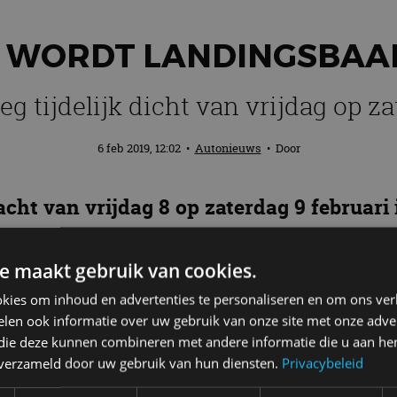
 WORDT LANDINGSBAAN
g tijdelijk dicht van vrijdag op z
6 feb 2019, 12:02
•
Autonieuws
• Door
nacht van vrijdag 8 op zaterdag 9 februari 
7. Het onbruikbaar gemaakte vliegtuig w
voerd van Schiphol naar Badhoevedorp.
e maakt gebruik van cookies.
kies om inhoud en advertenties te personaliseren en om ons ver
len ook informatie over uw gebruik van onze site met onze adver
 die deze kunnen combineren met andere informatie die u aan hen
rde Boeing, eerder eigendom van KLM, gebruikt als b
n verzameld door uw gebruik van hun diensten.
Privacybeleid
unctie als uithangbord krijgt hij ook nog een andere 