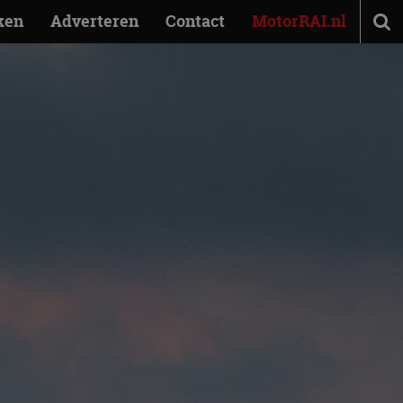
ken
Adverteren
Contact
MotorRAI.nl