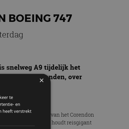
 BOEING 747
aterdag
is snelweg A9 tijdelijk het
ordt door weilanden, over
×
keer te
tentie- en
 heeft verstrekt
likvanger in de tuin van het Corendon
bestemming, maar deze houdt reisgigant