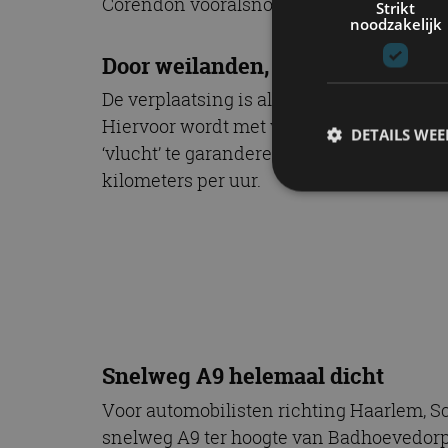
Corendon vooralsnog geheim.
Strikt
noodzakelijk
Door weilanden, over sloten
De verplaatsing is allesbehalve gemakke
Hiervoor wordt met vele honderden rijpla
DETAILS WE
‘vlucht’ te garanderen. Vloog de trotse 
kilometers per uur.
S
Strikt noodzakelijke
accountbeheer. De we
Naam
cf_clearance
Snelweg A9 helemaal dicht
Voor automobilisten richting Haarlem, S
snelweg A9 ter hoogte van Badhoevedorp