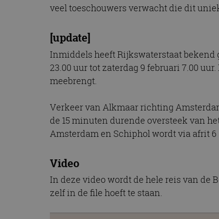
CookieScriptConse
veel toeschouwers verwacht die dit uni
[update]
Naam
Inmiddels heeft Rijkswaterstaat bekend 
Naam
omx_consent
Aanbiede
23.00 uur tot zaterdag 9 februari 7.00 uur
Naam
Domein
g_id_202604151153
_ga
meebrengt.
_fbp
Meta Pla
Inc.
.autorai.n
Verkeer van Alkmaar richting Amsterdam 
_gcl_au
Google L
de 15 minuten durende oversteek van het 
.autorai.n
Amsterdam en Schiphol wordt via afrit 6
_ga_SC6JKZPPKY
IDE
Google L
.doublecl
Video
In deze video wordt de hele reis van de B
zelf in de file hoeft te staan.