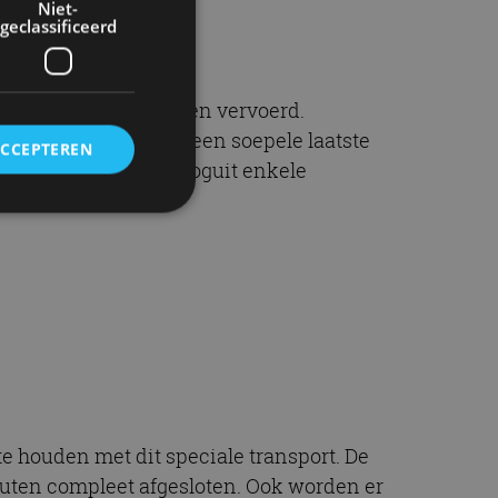
Niet-
geclassificeerd
eing door de weilanden vervoerd.
tijdelijk gedempt om een soepele laatste
ACCEPTEREN
t een gangetje van hooguit enkele
rd
elding en
ervice om
es van de bezoeker
unen van de
e houden met dit speciale transport. De
den van
uten compleet afgesloten. Ook worden er