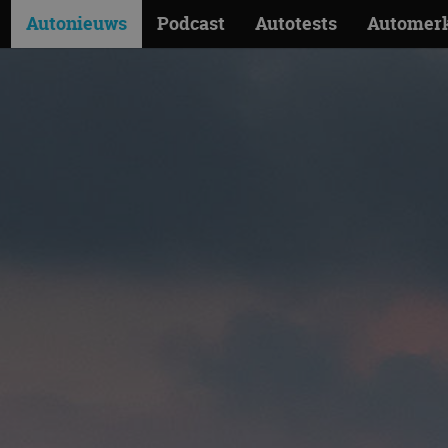
Autonieuws
Podcast
Autotests
Automer