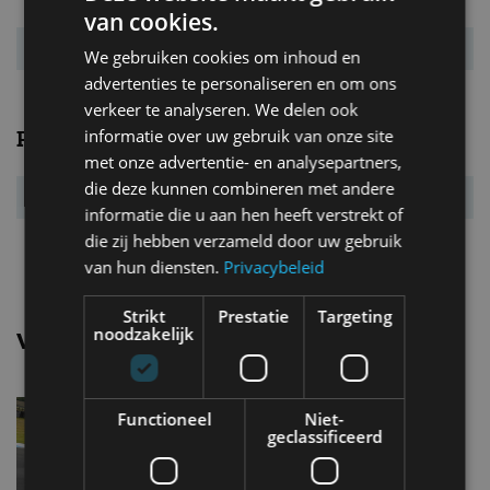
CO₂-emissie
186 g/km
van cookies.
Energielabel
G
We gebruiken cookies om inhoud en
advertenties te personaliseren en om ons
verkeer te analyseren. We delen ook
Prestaties
informatie over uw gebruik van onze site
met onze advertentie- en analysepartners,
die deze kunnen combineren met andere
Acc. 0-100 km/u
4,9 s
informatie die u aan hen heeft verstrekt of
Topsnelheid
275 km/u
die zij hebben verzameld door uw gebruik
van hun diensten.
Privacybeleid
Strikt
Prestatie
Targeting
noodzakelijk
Vergelijkbare uitvoeringen
Porsche 718 caymanS
Functioneel
Niet-
geclassificeerd