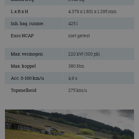
L x B x H
4.379 x 1.801 x 1.295 mm
Inh. bag. ruimte.
425 l
Euro NCAP
niet getest
Max. vermogen
220 kW (300 pk)
Max. koppel
380 Nm
Acc. 0-100 km/u
4,9 s
Topsnelheid
275 km/u