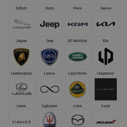
Infiniti
Isuzu
Iveco
Jaecoo
Jaguar
Jeep
KG Mobility
Kia
Lamborghini
Lancia
Land Rover
Leapmotor
Lexus
Lightyear
Lotus
Lucid