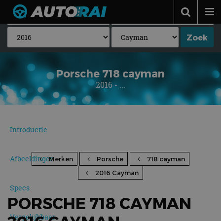
Autonieuws
Podcast
Autotests
Porsche 718 cayman
2016 - ...
Automerken
Adverteren
Contact
Introductie
MotorRAI.nl
Afbeeldingen
Merken
Porsche
718 cayman
2016 Cayman
Specs
PORSCHE 718 CAYMAN
Vergelijkbaar