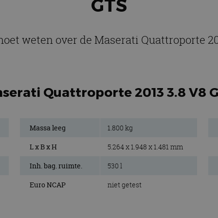
GTS
moet weten over de Maserati Quattroporte 2
aserati Quattroporte 2013 3.8 V8 
Massa leeg
1.800 kg
L x B x H
5.264 x 1.948 x 1.481 mm
Inh. bag. ruimte.
530 l
Euro NCAP
niet getest