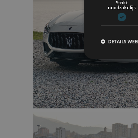
Strikt
noodzakelijk
DETAILS WE
S
Strikt noodzakelijke
accountbeheer. De we
Naam
cf_clearance