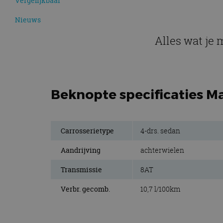
Vergelijkbaar
Nieuws
Alles wat je 
Beknopte specificaties M
Carrosserietype
4-drs. sedan
Aandrijving
achterwielen
Transmissie
8AT
Verbr. gecomb.
10,7 l/100km