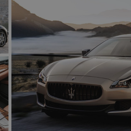
nt
4 weken 2
Deze cookie wordt gebruikt door de Cookie-Scrip
CookieScript
dagen
cookievoorkeuren van bezoekers te onthouden. 
autorai.nl
van Cookie-Script.com is noodzakelijk om correct
Google Privacy Policy
Aanbieder
/
Domein
Vervaldatum
Oms
Aanbieder
Vervaldatum
Omschrijving
.autorai.nl
1 jaar
r
/
/
Domein
Vervaldatum
Omschrijving
6766
autorai.nl
1 jaar
1 jaar 1
Deze cookienaam is gekoppeld aan Google Universal Anal
Google
maand
belangrijke update is van de meer algemeen gebruikte an
LLC
2 maanden 4
Gebruikt door Facebook om een reeks advertentieproducten t
tform
Google. Deze cookie wordt gebruikt om unieke gebruiker
.autorai.nl
weken
realtime bieden van externe adverteerders
door een willekeurig gegenereerd nummer toe te wijzen al
l
opgenomen in elk paginaverzoek op een site en wordt g
bezoekers-, sessie- en campagnegegevens te berekenen 
2 maanden 4
Deze cookie wordt ingesteld door Doubleclick en voert infor
LC
analyserapporten van de site.
weken
de eindgebruiker de website gebruikt en over eventuele adve
l
eindgebruiker heeft gezien voordat hij de genoemde website
.autorai.nl
1 jaar 1
Deze cookie wordt gebruikt door Google Analytics om de 
maand
behouden.
1 jaar 1
Deze cookie wordt ingesteld door Doubleclick en voert infor
LC
maand
de eindgebruiker de website gebruikt en over eventuele adve
ick.net
eindgebruiker heeft gezien voordat hij de genoemde website