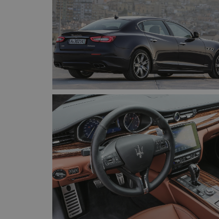
CookieScriptConse
Naam
Naam
omx_consent
Aanbiede
Naam
Domein
g_id_202604151153
_ga
_fbp
Meta Pla
Inc.
.autorai.n
_gcl_au
Google L
.autorai.n
_ga_SC6JKZPPKY
IDE
Google L
.doublecl