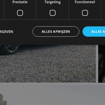
Prestatie
Targeting
Functioneel
ERGEVEN
ALLES AFWIJZEN
ALLES 
trikt noodzakelijk
Prestatie
Targeting
Functioneel
Niet-geclassificee
 cookies maken de kernfunctionaliteiten van de website mogelijk, zoals gebruikersaanm
bsite kan niet goed worden gebruikt zonder de strikt noodzakelijke cookies.
Aanbieder
/
Vervaldatum
Omschrijving
Domein
1 jaar
Deze cookie wordt gebruikt door de CloudFlare-s
Cloudflare,
vertrouwd webverkeer te identificeren en alle
Inc.
beveiligingsbeperkingen op basis van het IP-adr
.autorai.nl
te omzeilen. Het is essentieel voor het onderste
veiligheid van een website functies en in het bie
bescherming tegen kwaadaardige bezoekers.