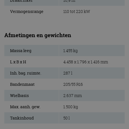
Draaicirkel
10,9 m
Vermogensrange
110 tot 220 kW
Afmetingen en gewichten
Massa leeg
1.455 kg
L x B x H
4.458 x 1.796 x 1.416 mm
Inh. bag. ruimte.
287 l
Bandenmaat
205/55 R16
Wielbasis
2.637 mm
Max. aanh. gew.
1.500 kg
Tankinhoud
50 l