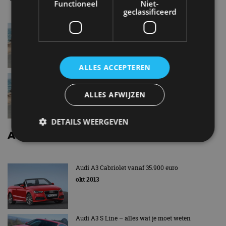
Functioneel
Niet-
geclassificeerd
Audi A3 cabriolet30 TFSI
ALLES ACCEPTEREN
Audi A3 cabriolet30 TDI
ALLES AFWIJZEN
DETAILS WEERGEVEN
Audi A3 cabriolet nieuws
Strikt noodzakelijk
Prestatie
Targeting
RIJTEST – AUDI A3 CABRIOLET
Audi A3 Cabriolet vanaf 35.900 euro
Functioneel
Niet-geclassificeerd
okt 2013
Strikt noodzakelijke cookies maken de
kernfunctionaliteiten van de website mogelijk, zoals
gebruikersaanmelding en accountbeheer. De
Audi A3 S Line – alles wat je moet weten
website kan niet goed worden gebruikt zonder de