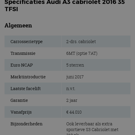
Specificaties Audi A3 cabriolet 2016 35
TFSI
Algemeen
Carrosserietype
2-drs. cabriolet
Transmissie
6MT (optie 7AT)
Euro NCAP
5 sterren
Marktintroductie
juni 2017
Laatste facelift
n.v.t.
Garantie
2 jaar
Vanafprijs
€ 44.010
Bijzonderheden
Ook leverbaar als extra
sportieve S3 Cabriolet met