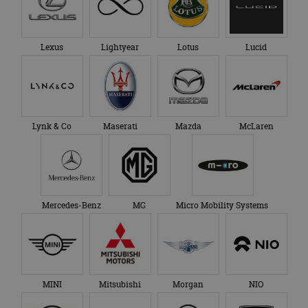
Lexus
Lightyear
Lotus
Lucid
Lynk & Co
Maserati
Mazda
McLaren
Mercedes-Benz
MG
Micro Mobility Systems
MINI
Mitsubishi
Morgan
NIO