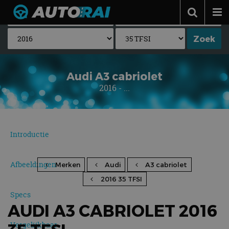
Autonieuws
Podcast
Autotests
Audi A3 cabriolet
2016 - ...
Automerken
Adverteren
Contact
Introductie
MotorRAI.nl
Afbeeldingen
Merken
Audi
A3 cabriolet
2016 35 TFSI
Specs
AUDI A3 CABRIOLET 2016
Vergelijkbaar