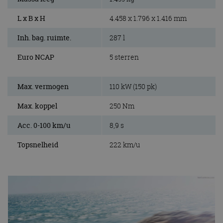
L x B x H
4.458 x 1.796 x 1.416 mm
Inh. bag. ruimte.
287 l
Euro NCAP
5 sterren
Max. vermogen
110 kW (150 pk)
Max. koppel
250 Nm
Acc. 0-100 km/u
8,9 s
Topsnelheid
222 km/u