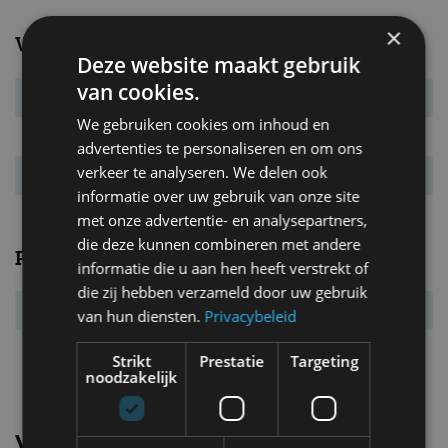
×
Verbruik
Deze website maakt gebruik
van cookies.
Verbr. gecomb.
5,2 l/100km
We gebruiken cookies om inhoud en
CO₂-emissie
124 g/km
advertenties te personaliseren en om ons
verkeer te analyseren. We delen ook
Energielabel
C
informatie over uw gebruik van onze site
met onze advertentie- en analysepartners,
die deze kunnen combineren met andere
Prestaties
informatie die u aan hen heeft verstrekt of
die zij hebben verzameld door uw gebruik
Acc. 0-100 km/u
8,9 s
van hun diensten.
Privacybeleid
Topsnelheid
222 km/u
Strikt
Prestatie
Targeting
noodzakelijk
Vergelijkbare uitvoeringen