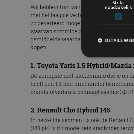
Strikt
We hebben tien van de meest zuinige auto’
noodzakelijk
met het laagste verbruik in absolute zin
zo gevarieerd mogelijke lijst te maken v
waarvan sommige ook een indrukwekkend 
gemiddelde waarden voor het brandstofve
DETAILS WE
kopen:
1. Toyota Yaris 1.5 Hybrid/Mazda
S
De zuinigste niet-stekkerauto die je op 
Strikt noodzakelijke
heeft een 1,5-liter driecilinder benzinem
accountbeheer. De we
brandstofverbruik bedraagt slechts 3,8 l/
Naam
cf_clearance
2. Renault Clio Hybrid 145
In hetzelfde segment is ook de Renault C
(143 pk) is dit model iets krachtiger, ter