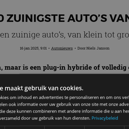
0 ZUINIGSTE AUTO’S VA
en zuinige auto’s, van klein tot gr
16 jan 2025, 9:01
•
Autonieuws
• Door
Niels Janson
 maar is een plug-in hybride of volledig 
g benzine- en hybride auto’s met een laag
an compacte hatchback tot grote stationw
e maakt gebruik van cookies.
kies om inhoud en advertenties te personaliseren en om ons ver
 zonder volledig elektrisch te rijden is de plug-in h
len ook informatie over uw gebruik van onze site met onze adver
 die deze kunnen combineren met andere informatie die u aan hen
pladen. Wat als je die mogelijkheid niet hebt? Een ‘g
n verzameld door uw gebruik van hun diensten.
Privacybeleid
 een benzinemotor.