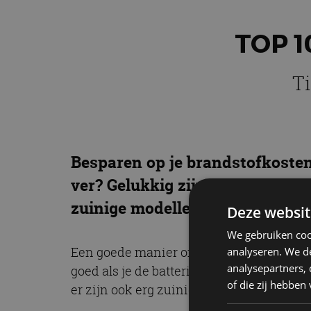
TOP 1
Ti
Besparen op je brandstofkosten,
ver? Gelukkig zijn er ook genoe
zuinige modellen op een rij, v
Deze websit
We gebruiken coo
Een goede manier om brandstof te besparen
analyseren. We de
analysepartners,
goed als je de batterij regelmatig kunt o
of die zij hebbe
er zijn ook erg zuinige auto’s met alleen