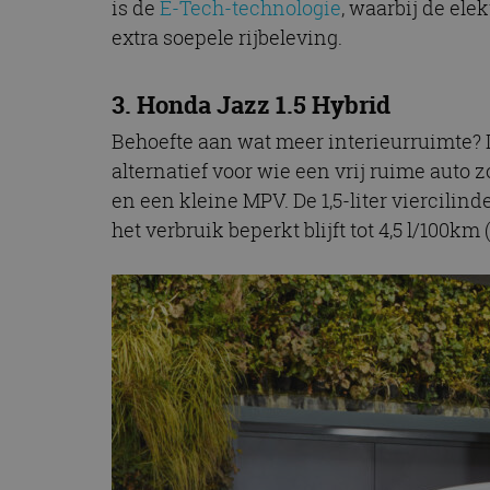
is de
E-Tech-technologie
, waarbij de ele
CookieScriptConse
extra soepele rijbeleving.
3.
Honda Jazz 1.5 Hybrid
Naam
Naam
Behoefte aan wat meer interieurruimte?
omx_consent
Aanbiede
Naam
Domein
alternatief voor wie een vrij ruime auto
g_id_202604151153
_ga
_fbp
Meta Pla
en een kleine MPV. De 1,5-liter viercili
Inc.
het verbruik beperkt blijft tot 4,5 l/100km (
.autorai.n
_gcl_au
Google L
.autorai.n
_ga_SC6JKZPPKY
IDE
Google L
.doublecl