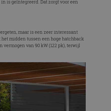
in is geïntegreerd. Dat zorgt voor een
t.com-service om de
De cookie-banner
 te werken.
chrijving
rgeten, maar is een zeer interessant
udt het midden tussen een hoge hatchback
ytics - wat een
alyseservice van
e leveren, zoals
n vermogen van 90 kW (122 pk), terwijl
s te onderscheiden
s klant-ID. Het is
ebruikt om
voor de
matie uit over hoe
rtenties die de
 bezocht.
sessiestatus te
matie uit over hoe
rtenties die de
 bezocht.