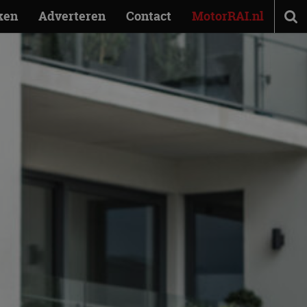
ken
Adverteren
Contact
MotorRAI.nl