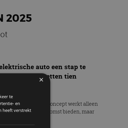
N 2025
oot
elektrische auto een stap te
 verbruik. We zetten tien
×
agen.
keer te
ybride. Maar ja, dat concept werkt alleen
tentie- en
 heeft verstrekt
ewone’ hybride kan uitkomst bieden, maar