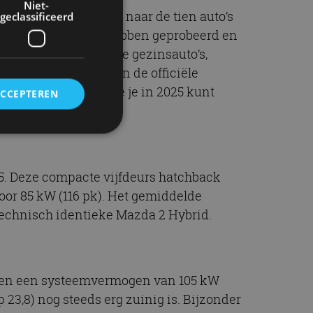
Niet-
kijken we niet alleen naar de tien auto’s
geclassificeerd
odellen bestaan. We hebben geprobeerd en
d je daarom ook ruime gezinsauto’s,
rbruikswaarden zijn de officiële
uinige modellen die je in 2025 kunt
ACCEPTEREN
rd
15. Deze compacte vijfdeurs hatchback
elding en
voor 85 kW (116 pk). Het gemiddelde
s technisch identieke Mazda 2 Hybrid.
ervice om
es van de bezoeker
der en een systeemvermogen van 105 kW
unen van de
den van
p 23,8) nog steeds erg zuinig is. Bijzonder