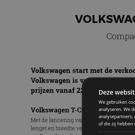
VOLKSWAGE
Compac
Volkswagen start met de verkoo
Volkswagen is vanaf april 2019 
prijzen vanaf 22.620 euro.
Deze websit
We gebruiken coo
Volkswagen T-Cross
analyseren. We de
analysepartners,
Met de lancering van de T-Cross wordt 
of die zij hebbe
lenget en breedte vergelijkbaar met de
V