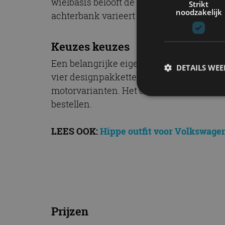
wielbasis belooft de T-Cross voldoende ru
Strikt
noodzakelijk
achterbank varieert de bagageruimte van 3
Keuzes keuzes
Een belangrijke eigenschap van de Volks
DETAILS WE
vier designpakketten en talloze opties v
motorvarianten. Het configureren van ee
bestellen.
S
LEES OOK:
Hippe outfit voor Volkswage
Strikt noodzakelijke
accountbeheer. De we
Naam
cf_clearance
Prijzen