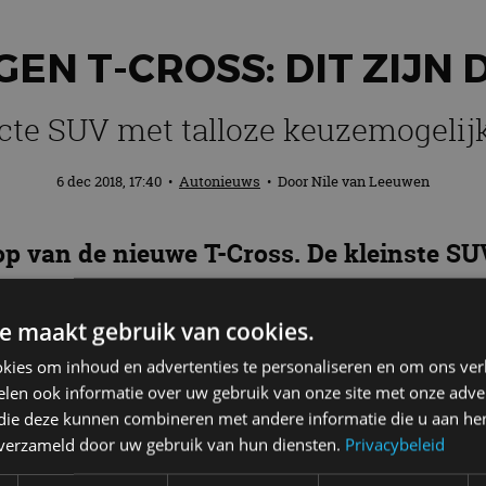
N T-CROSS: DIT ZIJN 
te SUV met talloze keuzemogelij
6 dec 2018, 17:40
•
Autonieuws
• Door
Nile van Leeuwen
p van de nieuwe T-Cross. De kleinste SU
te bewonderen bij de Nederlandse dealers
e maakt gebruik van cookies.
kies om inhoud en advertenties te personaliseren en om ons ver
len ook informatie over uw gebruik van onze site met onze adver
 die deze kunnen combineren met andere informatie die u aan hen
het SUV-aanbod van
Volkswagen
naar beneden toe afge
n verzameld door uw gebruik van hun diensten.
Privacybeleid
olkswagen Polo
. Dankzij de slimme indeling van het 