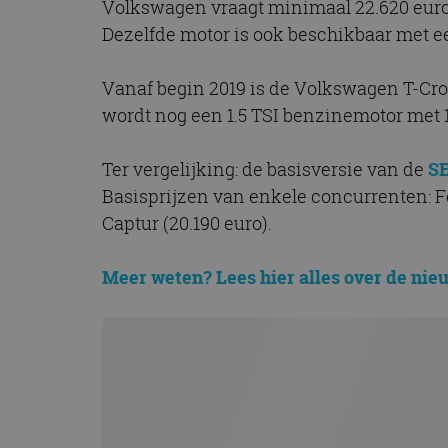
Volkswagen vraagt minimaal 22.620 euro v
CookieScriptConse
Dezelfde motor is ook beschikbaar met e
Vanaf begin 2019 is de Volkswagen T-Cros
Naam
wordt nog een 1.5 TSI benzinemotor met 
Naam
omx_consent
Aanbiede
Naam
Domein
g_id_202604151153
_ga
Ter vergelijking: de basisversie van de
S
_fbp
Meta Pla
Basisprijzen van enkele concurrenten: Fo
Inc.
.autorai.n
Captur (20.190 euro).
_gcl_au
Google L
.autorai.n
Meer weten? Lees hier alles over de ni
_ga_SC6JKZPPKY
IDE
Google L
.doublecl