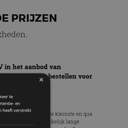
DE PRIJZEN
kheden.
V in het aanbod van
, maar nu al te bestellen voor
×
keer te
tentie- en
 heeft verstrekt
rond. De T-Cross is de kleinste en qua
interieur en de opmerkelijk lange