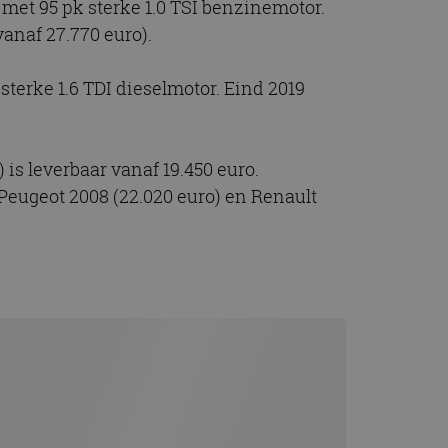
 met 95 pk sterke 1.0 TSI benzinemotor.
t.com-service om de
De cookie-banner
anaf 27.770 euro).
 te werken.
sterke 1.6 TDI dieselmotor. Eind 2019
chrijving
ytics - wat een
) is leverbaar vanaf 19.450 euro.
alyseservice van
e leveren, zoals
s te onderscheiden
 Peugeot 2008 (22.020 euro) en Renault
s klant-ID. Het is
ebruikt om
voor de
matie uit over hoe
rtenties die de
 bezocht.
sessiestatus te
matie uit over hoe
rtenties die de
 bezocht.