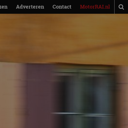
ken
Adverteren
Contact
MotorRAI.nl