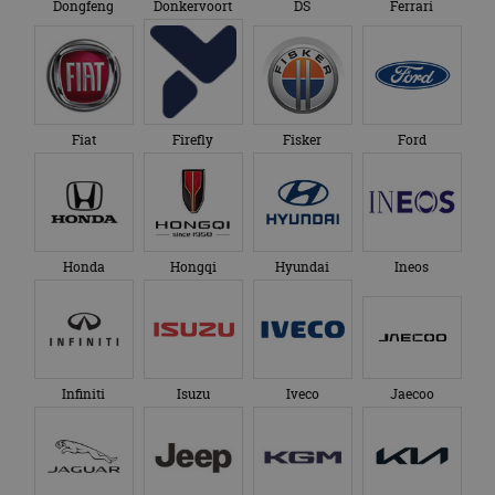
Dongfeng
Donkervoort
DS
Ferrari
Fiat
Firefly
Fisker
Ford
Honda
Hongqi
Hyundai
Ineos
Infiniti
Isuzu
Iveco
Jaecoo