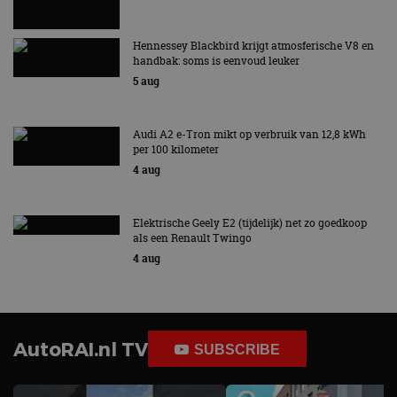
adres van 
te omzeilen
essentieel 
Hennessey Blackbird krijgt atmosferische V8 en
ondersteu
veiligheid 
handbak: soms is eenvoud leuker
website fun
5 aug
het bieden
beschermi
kwaadaard
bezoekers.
Audi A2 e-Tron mikt op verbruik van 12,8 kWh
CookieScriptConsent
4 weken 2
Deze cooki
CookieScript
per 100 kilometer
dagen
gebruikt d
autorai.nl
4 aug
Google Privacy Policy
Cookie-Scr
service om
cookievoo
bezoekers 
onthouden.
Elektrische Geely E2 (tijdelijk) net zo goedkoop
banner van
als een Renault Twingo
Script.com 
4 aug
noodzakeli
te werken.
AutoRAI.nl TV
SUBSCRIBE
Aanbieder
Naam
Vervaldatum
Omschrijvi
Aanbieder
/
Domein
Naam
Vervaldatum
Omschrijving
/
Domein
omx_consent
.autorai.nl
1 jaar