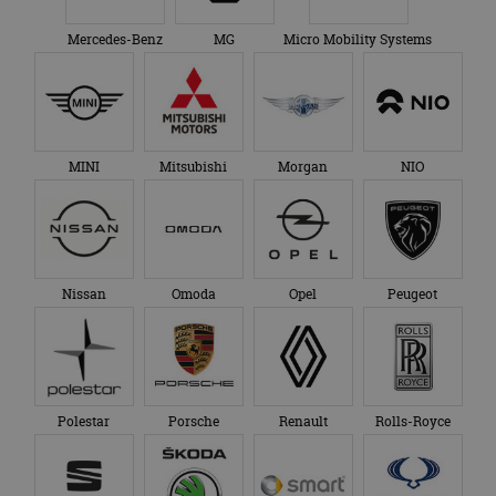
Mercedes-Benz
MG
Micro Mobility Systems
MINI
Mitsubishi
Morgan
NIO
Nissan
Omoda
Opel
Peugeot
Polestar
Porsche
Renault
Rolls-Royce