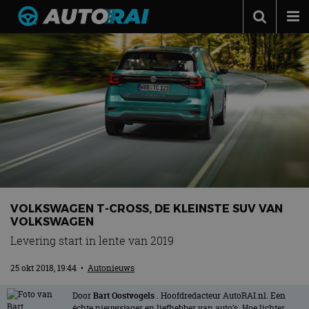
Autonieuws
Podcast
Autotests
Automerken
Adverteren
Contact
MotorRAI.nl
VOLKSWAGEN T-CROSS, DE KLEINSTE SUV VAN
VOLKSWAGEN
Levering start in lente van 2019
25 okt 2018, 19:44
•
Autonieuws
Door
Bart Oostvogels
. Hoofdredacteur AutoRAI.nl. Een
échte nieuwsjager en liefhebber van auto’s. Hoe lichter,