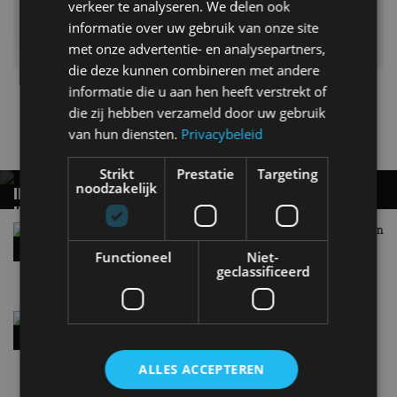
verkeer te analyseren. We delen ook
informatie over uw gebruik van onze site
met onze advertentie- en analysepartners,
die deze kunnen combineren met andere
informatie die u aan hen heeft verstrekt of
B-segment
T-Cross
Volkswagen
die zij hebben verzameld door uw gebruik
van hun diensten.
Privacybeleid
Gerelateerde berichten
Strikt
Prestatie
Targeting
noodzakelijk
INTERESSE IN DE VOLKSWAGEN ID. CROSS?
INSTAPPEN KAN VOOR MINDER DAN 28.000
EURO
Volkswagen ID. Polo GTI: 226 pk op de voorwielen
18 mei
Functioneel
Niet-
geclassificeerd
Volkswagen ID.3 Neo: alle prijzen en versies op
een rij
13 mei
ALLES ACCEPTEREN