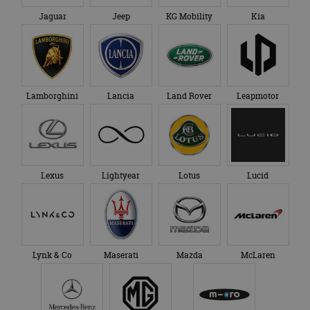
Jaguar
Jeep
KG Mobility
Kia
Lamborghini
Lancia
Land Rover
Leapmotor
Lexus
Lightyear
Lotus
Lucid
Lynk & Co
Maserati
Mazda
McLaren