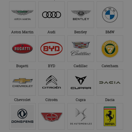
advertenties die de
_ga_SC6JKZPPKY
.autorai.nl
1 jaar 1
Deze cookie wordt
eindgebruiker heeft
maand
gebruikt door
gezien voordat hij de
Google Analytics
genoemde website
om de sessiestatus
bezocht.
te behouden.
Aston Martin
Audi
Bentley
BMW
Bugatti
BYD
Cadillac
Caterham
Chevrolet
Citroën
Cupra
Dacia