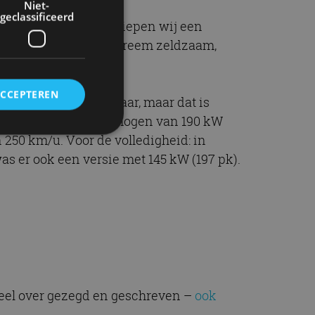
Niet-
geclassificeerd
Jazeker, onverwacht liepen wij een
 de GR Supra niet extreem zeldzaam,
ACCEPTEREN
bij de huidige eigenaar, maar dat is
rcilinder, met een vermogen van 190 kW
 250 km/u. Voor de volledigheid: in
s er ook een versie met 145 kW (197 pk).
rd
elding en
ervice om
es van de bezoeker
unen van de
veel over gezegd en geschreven –
ook
den van