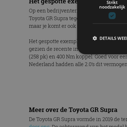
Het gespotte exemplaar
Strikt
noodzakelijk
Op een bedrijventerrein in Purmerend mo
Toyota GR Supra tegen het lijf. Oké, me
maar je komt er ook zeker niet elke dag 
DETAILS WE
Het gespotte exemplaar komt uit 2022 en i
gezien de recente import niet zo’n verra
(258 pk) en 400 Nm koppel. Goed voor een
Nederland hadden alle 2.0’s dit vermoge
S
Strikt noodzakelijke
accountbeheer. De we
Naam
cf_clearance
Meer over de Toyota GR Supra
De Toyota GR Supra vormde in 2019 de te
door ons
. De achtergrond van het model