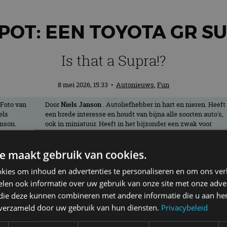
POT: EEN TOYOTA GR S
Is that a Supra!?
8 mei 2026, 15:33
•
Autonieuws
,
Fun
Door
Niels Janson
. Autoliefhebber in hart en nieren. Heeft
een brede interesse en houdt van bijna alle soorten auto's,
ook in miniatuur. Heeft in het bijzonder een zwak voor
oude Amerikanen en rijdt zelf met plezier in een Buick
Regal uit 1994.
e maakt gebruik van cookies.
kies om inhoud en advertenties te personaliseren en om ons ver
iet extreem zeldzaam zijn, in het gewon
len ook informatie over uw gebruik van onze site met onze adver
pten we graag even voor foto’s van dit e
 die deze kunnen combineren met andere informatie die u aan hen
n verzameld door uw gebruik van hun diensten.
Privacybeleid