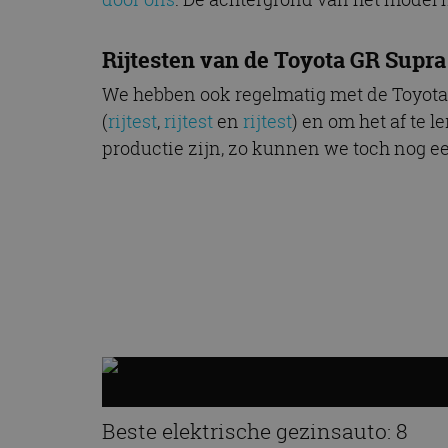
CookieScriptConse
Rijtesten van de Toyota GR Supra
We hebben ook regelmatig met de Toyota 
Naam
(
rijtest
,
rijtest
en
rijtest
) en om het af te 
Naam
omx_consent
Aanbiede
Naam
productie zijn, zo kunnen we toch nog e
Domein
g_id_202604151153
_ga
_fbp
Meta Pla
Inc.
.autorai.n
_gcl_au
Google L
.autorai.n
_ga_SC6JKZPPKY
IDE
Google L
.doublecl
Beste elektrische gezinsauto: 8