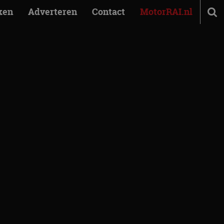
ken
Adverteren
Contact
MotorRAI.nl