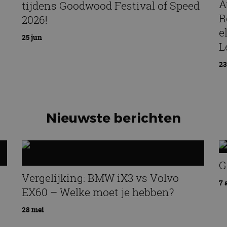
A
tijdens Goodwood Festival of Speed
R
2026!
e
25 jun
L
23
Nieuwste berichten
G
Vergelijking: BMW iX3 vs Volvo
7 
EX60 – Welke moet je hebben?
28 mei