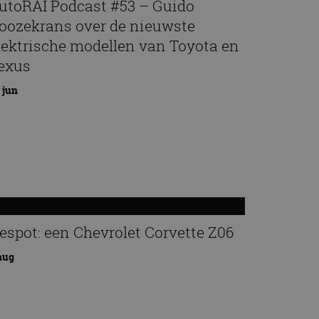
utoRAI Podcast #53 – Guido
oozekrans over de nieuwste
lektrische modellen van Toyota en
exus
 jun
espot: een Chevrolet Corvette Z06
aug