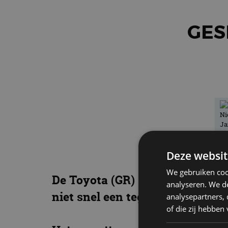
GES
Deze websit
We gebruiken coo
De Toyota (GR) Supra mag dan n
analyseren. We de
niet snel een tegen. Daarom sto
analysepartners,
of die zij hebbe