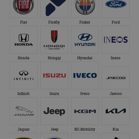
Fiat
Firefly
Fisker
Ford
Honda
Hongqi
Hyundai
Ineos
Infiniti
Isuzu
Iveco
Jaecoo
Jaguar
Jeep
KG Mobility
Kia