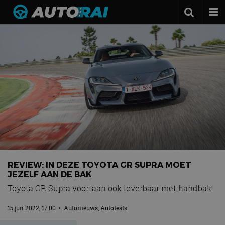
Autonieuws
Podcast
Autotests
Automerken
Adverteren
Contact
MotorRAI.nl
REVIEW: IN DEZE TOYOTA GR SUPRA MOET
JEZELF AAN DE BAK
Toyota GR Supra voortaan ook leverbaar met handbak
15 jun 2022, 17:00
•
Autonieuws
,
Autotests