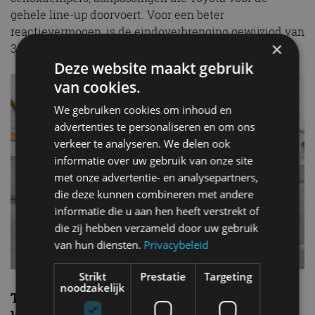
gehele line-up doorvoert. Voor een beter
reactievermogen, is de eindoverbrenging gewijzigd van
×
3.15 voor de automaatversie naar 3.46.
Deze website maakt gebruik
van cookies.
We gebruiken cookies om inhoud en
advertenties te personaliseren en om ons
verkeer te analyseren. We delen ook
informatie over uw gebruik van onze site
met onze advertentie- en analysepartners,
die deze kunnen combineren met andere
informatie die u aan hen heeft verstrekt of
die zij hebben verzameld door uw gebruik
van hun diensten.
Privacybeleid
Strikt
Prestatie
Targeting
noodzakelijk
Toyota GR Supra met handbak bijna 40 kg