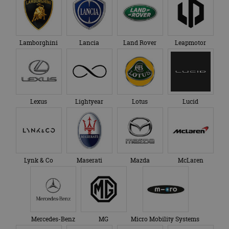
Lamborghini
Lancia
Land Rover
Leapmotor
Lexus
Lightyear
Lotus
Lucid
Lynk & Co
Maserati
Mazda
McLaren
Mercedes-Benz
MG
Micro Mobility Systems