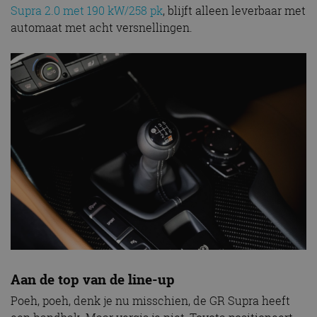
Supra 2.0 met 190 kW/258 pk
, blijft alleen leverbaar met
automaat met acht versnellingen.
Aan de top van de line-up
Poeh, poeh, denk je nu misschien, de GR Supra heeft