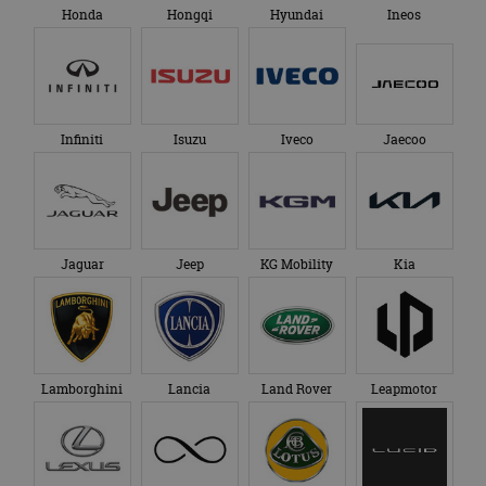
Honda
Hongqi
Hyundai
Ineos
Infiniti
Isuzu
Iveco
Jaecoo
Jaguar
Jeep
KG Mobility
Kia
Lamborghini
Lancia
Land Rover
Leapmotor