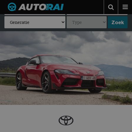
Autonieuws
Podcast
Autotests
Automerken
Adverteren
Contact
MotorRAI.nl