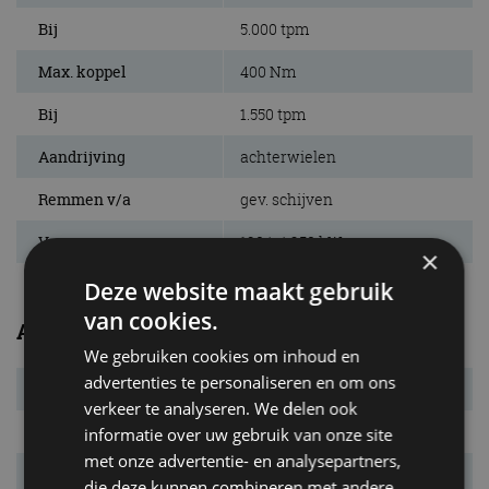
Bij
5.000 tpm
Max. koppel
400 Nm
Bij
1.550 tpm
Aandrijving
achterwielen
Remmen v/a
gev. schijven
Vermogensrange
190 tot 250 kW
×
Deze website maakt gebruik
van cookies.
Algemeen
We gebruiken cookies om inhoud en
advertenties te personaliseren en om ons
Transmissie
8AT
verkeer te analyseren. We delen ook
Carrosserietype
2-drs. coupé
informatie over uw gebruik van onze site
met onze advertentie- en analysepartners,
Euro NCAP
niet getest
die deze kunnen combineren met andere