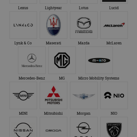
Lexus
Lightyear
Lotus
Lucid
Lynk & Co
Maserati
Mazda
McLaren
Mercedes-Benz
MG
Micro Mobility Systems
MINI
Mitsubishi
Morgan
NIO