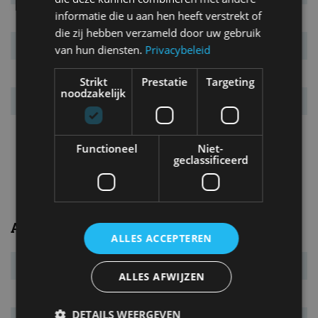
informatie die u aan hen heeft verstrekt of
Marktintroductie
juni 2019
die zij hebben verzameld door uw gebruik
Laatste facelift
n.v.t.
van hun diensten.
Privacybeleid
Garantie
3 jaar
Strikt
Prestatie
Targeting
noodzakelijk
Vanafprijs
€ 65.995
Bijzonderheden
Met de nieuwe GR Supra
krijgt het legendarische
Functioneel
Niet-
model uit 1993 eindelijk een
geclassificeerd
opvolger.
Afmetingen/gewichten
ALLES ACCEPTEREN
Bandenmaat
225/40 R18 / 275/40 R18
ALLES AFWIJZEN
L x B x H
4.379 x 1.854 x 1.292 mm
DETAILS WEERGEVEN