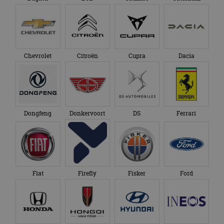
Chevrolet
Citroën
Cupra
Dacia
Dongfeng
Donkervoort
DS
Ferrari
Fiat
Firefly
Fisker
Ford