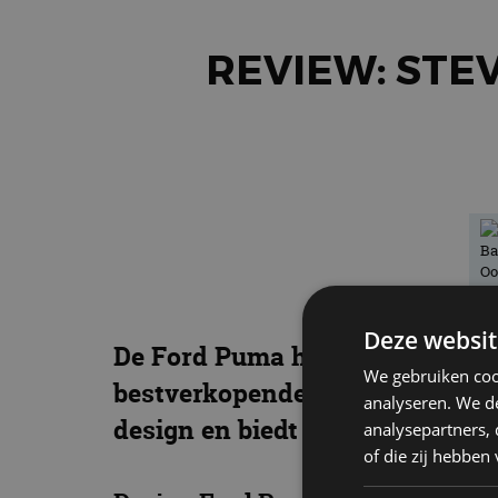
REVIEW: STE
Deze websit
De Ford Puma heeft een stevige 
We gebruiken coo
bestverkopende modellen van Fo
analyseren. We de
design en biedt vooral aan de 
analysepartners,
of die zij hebbe