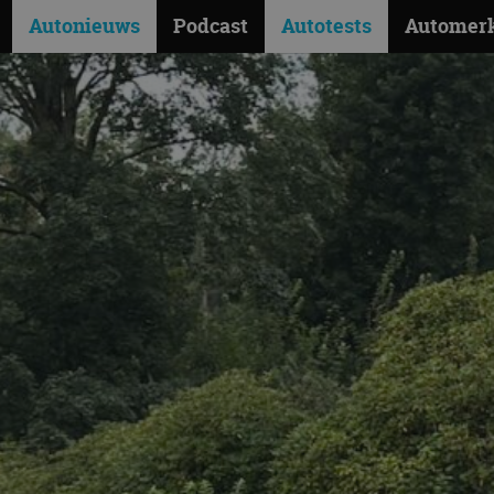
Autonieuws
Podcast
Autotests
Automer