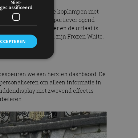
Niet-
geclassificeerd
eflankeerd door nieuwe koplampen met
ma ST-Line heeft een sportiever ogend
en een andere bumper en de uitlaat is
Grey. Andere kleuren zijn Frozen White,
ACCEPTEREN
rd
a bespeuren we een herzien dashbaord. De
personaliseren om alleen informatie in
elding en
 middendisplay met zwevend effect is
rbeteren.
ervice om
es van de bezoeker
unen van de
den van