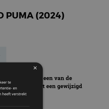
 PUMA (2024)
e
×
 want de Puma is een van de
keer te
Puma 2024) heeft een gewijzigd
tentie- en
 heeft verstrekt