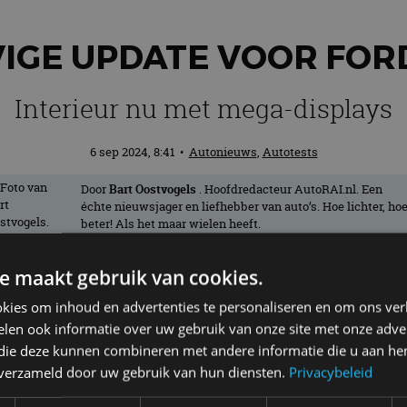
VIGE UPDATE VOOR FORD
Interieur nu met mega-displays
6 sep 2024, 8:41
•
Autonieuws
,
Autotests
Door
Bart Oostvogels
. Hoofdredacteur AutoRAI.nl. Een
échte nieuwsjager en liefhebber van auto’s. Hoe lichter, ho
beter! Als het maar wielen heeft.
e maakt gebruik van cookies.
opfrisbeurt gekregen. Dat is belangrijk,
kies om inhoud en advertenties te personaliseren en om ons ver
rd in Europa. De nieuwste versie (Ford 
len ook informatie over uw gebruik van onze site met onze adver
binnenkant extra voorzieningen.
 die deze kunnen combineren met andere informatie die u aan hen
n verzameld door uw gebruik van hun diensten.
Privacybeleid