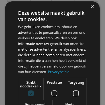
Bugatti
BYD
Cadillac
Caterham
×
Deze website maakt gebruik
van cookies.
We gebruiken cookies om inhoud en
Chevrolet
Citroën
Cupra
Dacia
advertenties te personaliseren en om ons
verkeer te analyseren. We delen ook
informatie over uw gebruik van onze site
met onze advertentie- en analysepartners,
die deze kunnen combineren met andere
Dongfeng
Donkervoort
DS
Ferrari
informatie die u aan hen heeft verstrekt of
die zij hebben verzameld door uw gebruik
van hun diensten.
Privacybeleid
Strikt
Prestatie
Targeting
noodzakelijk
Fiat
Firefly
Fisker
Ford
Functioneel
Niet-