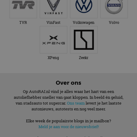
gezien voordat hij de
paginaverzoek op
genoemde website
een site en wordt
bezocht.
gebruikt om
bezoekers-, sessie-
IDE
1 jaar 1
Deze cookie wordt
Google LLC
en
TVR
VinFast
Volkswagen
Volvo
maand
ingesteld door
.doubleclick.net
campagnegegeven
Doubleclick en voert
te berekenen voor
informatie uit over
de
hoe de eindgebruiker
analyserapporten
de website gebruikt
van de site.
en over eventuele
advertenties die de
_ga_SC6JKZPPKY
.autorai.nl
1 jaar 1
Deze cookie wordt
eindgebruiker heeft
maand
gebruikt door
XPeng
Zeekr
gezien voordat hij de
Google Analytics
genoemde website
om de sessiestatus
bezocht.
te behouden.
Over ons
Op AutoRAI.nl vind je alles waar het hart van een
autoliefhebber sneller van gaat kloppen. In beeld én geluid,
van stadsauto tot supercar.
Ons team
levert je het laatste
autonieuws, autotests en nog veel meer.
Elke week de populairste blogs in je mailbox?
Meld je aan voor de nieuwsbrief!