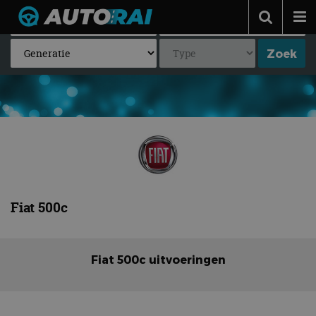
Autonieuws
Podcast
Autotests
Automerken
Adverteren
Contact
Fiat 500c
MotorRAI.nl
Fiat 500c uitvoeringen