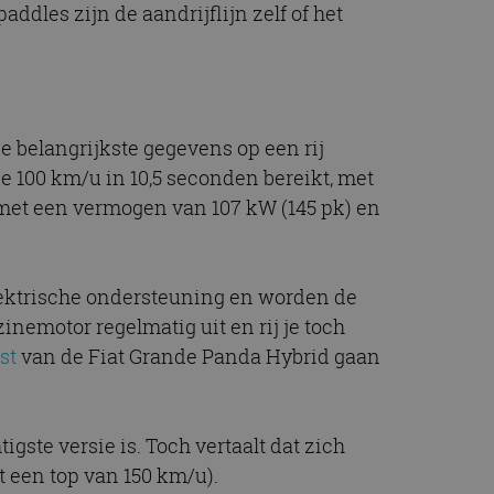
dles zijn de aandrijflijn zelf of het
t.com-service om de
De cookie-banner
 te werken.
chrijving
de belangrijkste gegevens op een rij
de 100 km/u in 10,5 seconden bereikt, met
ytics - wat een
alyseservice van
e leveren, zoals
n met een vermogen van 107 kW (145 pk) en
s te onderscheiden
s klant-ID. Het is
ebruikt om
voor de
matie uit over hoe
rtenties die de
 bezocht.
elektrische ondersteuning en worden de
sessiestatus te
inemotor regelmatig uit en rij je toch
matie uit over hoe
rtenties die de
st
van de Fiat Grande Panda Hybrid gaan
 bezocht.
tigste versie is. Toch vertaalt dat zich
t een top van 150 km/u).