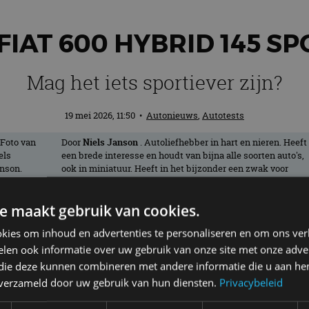
FIAT 600 HYBRID 145 SP
Mag het iets sportiever zijn?
19 mei 2026, 11:50
•
Autonieuws
,
Autotests
Door
Niels Janson
. Autoliefhebber in hart en nieren. Heeft
een brede interesse en houdt van bijna alle soorten auto's,
ook in miniatuur. Heeft in het bijzonder een zwak voor
oude Amerikanen en rijdt zelf met plezier in een Buick
Regal uit 1994.
e maakt gebruik van cookies.
kies om inhoud en advertenties te personaliseren en om ons ver
t. Zijn het alleen de looks of krijgt de Fi
len ook informatie over uw gebruik van onze site met onze adver
 komen gaan we een week op pad met de Fi
 die deze kunnen combineren met andere informatie die u aan hen
n verzameld door uw gebruik van hun diensten.
Privacybeleid