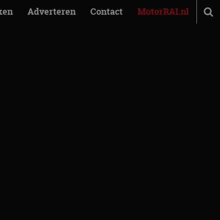
ken
Adverteren
Contact
MotorRAI.nl