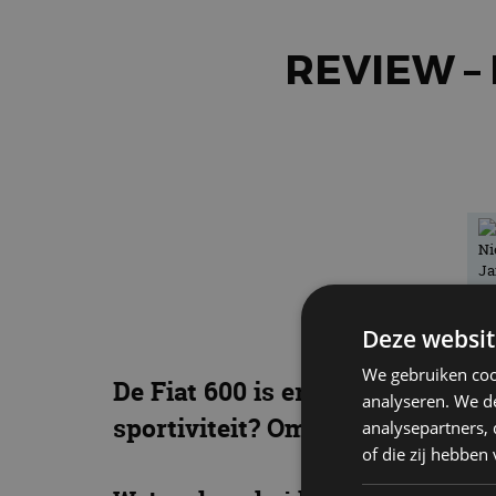
REVIEW – 
Deze websit
We gebruiken coo
De Fiat 600 is er nu ook als Spor
analyseren. We de
sportiviteit? Om daarachter te
analysepartners,
of die zij hebbe