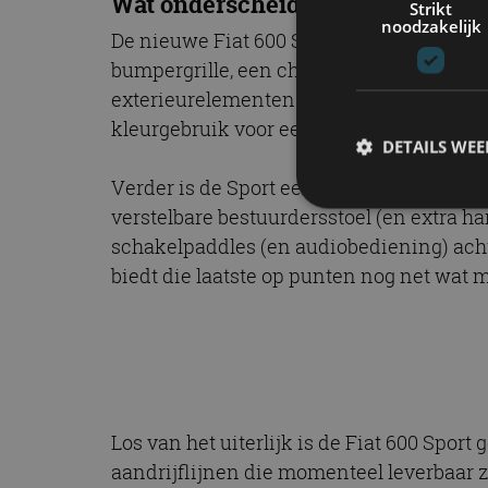
Wat onderscheidt de Fiat 600 Spo
Strikt
noodzakelijk
De nieuwe Fiat 600 Sport heeft in de eers
bumpergrille, een chromen dubbel uitlaa
exterieurelementen. De Sport heeft ook 
kleurgebruik voor een wat sportievere uit
DETAILS WE
Verder is de Sport een van de luxere uit
verstelbare bestuurdersstoel (en extra h
schakelpaddles (en audiobediening) achte
S
biedt die laatste op punten nog net wat m
Strikt noodzakelijke
accountbeheer. De we
Naam
cf_clearance
Los van het uiterlijk is de Fiat 600 Spor
aandrijflijnen die momenteel leverbaar zij