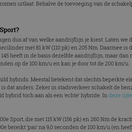
omen uitlaat. Behalve de toevoeging van de schakelpad
nt
4 weken 2
Deze cookie wordt gebruikt door de Cookie-Scrip
CookieScript
dagen
cookievoorkeuren van bezoekers te onthouden. 
autorai.nl
van Cookie-Script.com is noodzakelijk om correct
Google Privacy Policy
 Sport?
Aanbieder
/
Domein
Vervaldatum
Oms
Aanbieder
Vervaldatum
Omschrijving
.autorai.nl
1 jaar
ngen dus af van welke aandrijflijn je kiest. Laten we 
r
/
/
Domein
Vervaldatum
Omschrijving
 driecilinder met 81 kW (110 pk) en 205 Nm. Daarmee is 
6766
autorai.nl
1 jaar
1 jaar 1
Deze cookienaam is gekoppeld aan Google Universal Anal
Google
maand
belangrijke update is van de meer algemeen gebruikte an
LLC
2 maanden 4
Gebruikt door Facebook om een reeks advertentieproducten t
tform
145 heeft in de basis dezelfde aandrijflijn, maar da
Google. Deze cookie wordt gebruikt om unieke gebruiker
.autorai.nl
weken
realtime bieden van externe adverteerders
door een willekeurig gegenereerd nummer toe te wijzen al
l
onden op de 100 km/u en kan je door tot de 200 km/u.
opgenomen in elk paginaverzoek op een site en wordt g
bezoekers-, sessie- en campagnegegevens te berekenen 
2 maanden 4
Deze cookie wordt ingesteld door Doubleclick en voert infor
LC
analyserapporten van de site.
weken
de eindgebruiker de website gebruikt en over eventuele adve
l
eindgebruiker heeft gezien voordat hij de genoemde website
ild hybrids. Meestal betekent dat slechts beperkte 
.autorai.nl
1 jaar 1
Deze cookie wordt gebruikt door Google Analytics om de 
maand
behouden.
is dat anders. Zeker in stadsverkeer schakelt de benz
1 jaar 1
Deze cookie wordt ingesteld door Doubleclick en voert infor
LC
maand
de eindgebruiker de website gebruikt en over eventuele adve
ick.net
ld hybrid toch aan als een ‘echte’ hybride. In
deze rijte
eindgebruiker heeft gezien voordat hij de genoemde website
 600e Sport, die met 115 kW (156 pk) en 260 Nm de krach
600e bereikt ‘pas’ na 9,0 seconden de 100 km/u (en heef