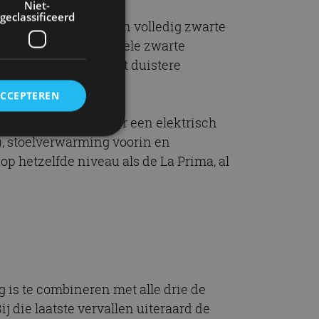
Niet-
geclassificeerd
n aan onder andere een volledig zwarte
en wielen en nog enkele zwarte
k vanbinnen zorgt het duistere
ACCEPTEREN
voeringen) onder meer een elektrisch
), stoelverwarming voorin en
op hetzelfde niveau als de La Prima, al
rd
elding en
ervice om
es van de bezoeker
g is te combineren met alle drie de
unen van de
den van
ij die laatste vervallen uiteraard de