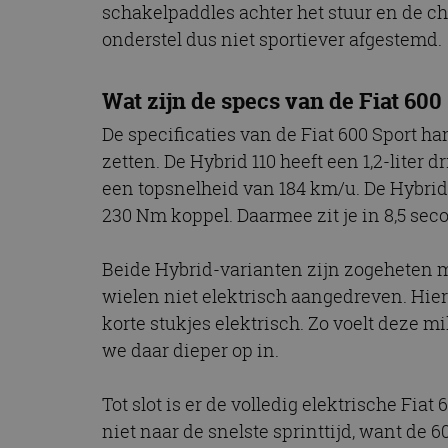
schakelpaddles achter het stuur en de chr
CookieScriptConse
onderstel dus niet sportiever afgestemd.
Wat zijn de specs van de Fiat 600
Naam
Naam
omx_consent
De specificaties van de Fiat 600 Sport ha
Aanbiede
Naam
Domein
zetten. De Hybrid 110 heeft een 1,2-liter
g_id_202604151153
_ga
_fbp
Meta Pla
een topsnelheid van 184 km/u. De Hybrid 
Inc.
.autorai.n
230 Nm koppel. Daarmee zit je in 8,5 sec
_gcl_au
Google L
.autorai.n
Beide Hybrid-varianten zijn zogeheten m
_ga_SC6JKZPPKY
wielen niet elektrisch aangedreven. Hier 
IDE
Google L
.doublecl
korte stukjes elektrisch. Zo voelt deze mi
we daar dieper op in.
Tot slot is er de volledig elektrische Fiat
niet naar de snelste sprinttijd, want de 