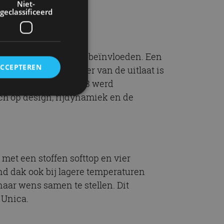
Niet-
geclassificeerd
voel achter het stuur beïnvloeden. Een
ACCEPTEREN
ok het geluidskarakter van de uitlaat is
 generatie die in 2023 werd
ch op design, rijdynamiek en de
rd
elding en
met een stoffen softtop en vier
nd dak ook bij lagere temperaturen
ervice om
naar wens samen te stellen. Dit
es van de bezoeker
 Unica.
unen van de
den van