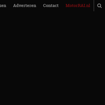
ken
Adverteren
Contact
MotorRAI.nl