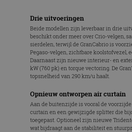
CookieScriptConse
Drie uitvoeringen
Beide modellen zijn leverbaar in drie ui
Naam
beschikt onder meer over Crio-velgen, sa
Naam
omx_consent
Aanbiede
Naam
sierdelen, terwijl de GranCabrio is voor
Domein
g_id_202604151153
_ga
Pegaso-velgen, zichtbare koolstofvezel, e
_fbp
Meta Pla
Inc.
Daarnaast zijn nieuwe interieur- en exte
.autorai.n
kW (760 pk) en torque vectoring. De Gran
_gcl_au
Google L
.autorai.n
topsnelheid van 290 km/u haalt.
_ga_SC6JKZPPKY
IDE
Google L
.doublecl
Opnieuw ontworpen air curtain
Aan de buitenzijde is vooral de voorzij
curtain en een gewijzigde splitter die b
toegepast. Optioneel zijn nieuwe Trident
wat bijdraagt aan de stabiliteit en stuurpr