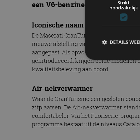
Strikt
een V6-benzinemotor en als voll
noodzakelijk
Iconische naam
De Maserati GranTurismo en GranCabrio z
DETAILS WE
nieuwe afstelling van de motor en transmi
aangepast. Als opvolgers van de oorspro
geïntroduceerd, krijgen beide modellen e
kwaliteitsbeleving aan boord.
S
Strikt noodzakelijke
Air-nekverwarmer
accountbeheer. De we
Waar de GranTurismo een gesloten coupé i
Naam
zitplaatsen. De Air-nekverwarmer, stand
cf_clearance
comfortabeler. Via het Fuoriserie-progra
programma bestaat uit de niveaus Catalo