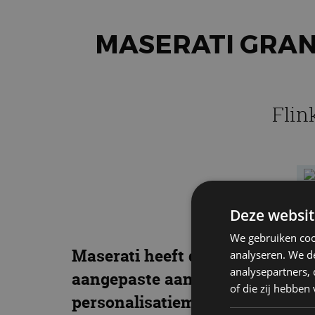
MASERATI GRAN
Flin
Deze websit
We gebruiken coo
Maserati heeft de GranTurismo 
analyseren. We de
analysepartners,
aangepaste aandrijflijn, verbe
of die zij hebbe
personalisatiemogelijkheden vi