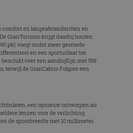
t.com-service om de
De cookie-banner
 te werken.
op comfort en langeafstandsritten en
chrijving
 De GranTurismo krijgt daarbij houten
 (590 pk) voegt onder meer gesmede
ytics - wat een
ferentieel en een sportuitlaat toe.
alyseservice van
e leveren, zoals
s te onderscheiden
 beschikt over een aandrijflijn met 559
s klant-ID. Het is
ebruikt om
, terwijl de GranCabrio Folgore een
voor de
matie uit over hoe
rtenties die de
 bezocht.
sessiestatus te
matie uit over hoe
rtenties die de
 bezocht.
uchtinlaten, een opnieuw ontworpen air
heldere lenzen voor de verlichting
ten de spoorbreedte met 10 millimeter,