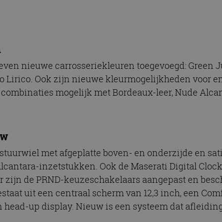
n
ven nieuwe carrosseriekleuren toegevoegd: Green Ju
Oro Lirico. Ook zijn nieuwe kleurmogelijkheden voor 
e combinaties mogelijk met Bordeaux-leer, Nude Alcan
uw
 stuurwiel met afgeplatte boven- en onderzijde en sat
 Alcantara-inzetstukken. Ook de Maserati Digital Clo
r zijn de PRND-keuzeschakelaars aangepast en besc
staat uit een centraal scherm van 12,3 inch, een Comf
 head-up display. Nieuw is een systeem dat afleidi