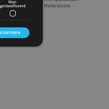
Niet-
riveert in 2018 bij de Nederlandse
geclassificeerd
ACCEPTEREN
rd
elding en
ervice om
es van de bezoeker
unen van de
den van