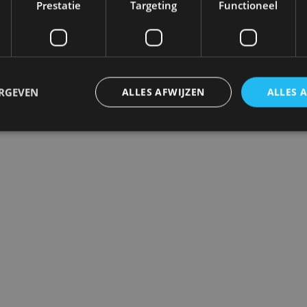
Prestatie
Targeting
Functioneel
 als wereldprimeur op de autoshow van Frankfurt en ar
on is… alleen voor Nederland
ERGEVEN
ALLES AFWIJZEN
ALLES 
trikt noodzakelijk
Prestatie
Targeting
Functioneel
Niet-geclassificee
 cookies maken de kernfunctionaliteiten van de website mogelijk, zoals gebruikersaanm
bsite kan niet goed worden gebruikt zonder de strikt noodzakelijke cookies.
Aanbieder
/
Vervaldatum
Omschrijving
Domein
1 jaar
Deze cookie wordt gebruikt door de CloudFlare-s
Cloudflare,
vertrouwd webverkeer te identificeren en alle
Inc.
beveiligingsbeperkingen op basis van het IP-adr
.autorai.nl
te omzeilen. Het is essentieel voor het onderste
veiligheid van een website functies en in het bie
bescherming tegen kwaadaardige bezoekers.