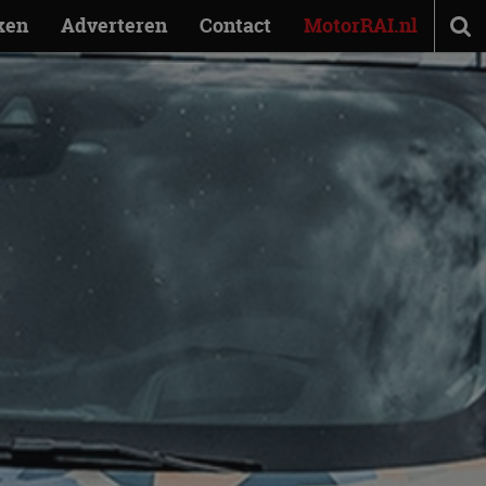
ken
Adverteren
Contact
MotorRAI.nl