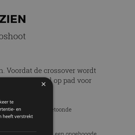
ZIEN
toshoot
n. Voordat de crossover wordt
ty
met het model op pad voor
×
keer te
jkt van het eerder getoonde
tentie- en
 heeft verstrekt
ign heeft veel weg van een opgehoogde,