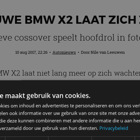
UWE BMW X2 LAAT ZICH 
eve cossover speelt hoofdrol in fo
10 aug 2017, 22:26
•
Autonieuws
• Door
Nile van Leeuwen
W X2 laat niet lang meer op zich wachte
fit, ging de lifestyle-website
Highsnobie
e maakt gebruik van cookies.
kies om inhoud en advertenties te personaliseren en om ons ver
 al duidelijk dat de nieuwe BMW X2 maar weinig afwi
len ook informatie over uw gebruik van onze site met onze adver
 die deze kunnen combineren met andere informatie die u aan hen
n verzameld door uw gebruik van hun diensten.
Privacybeleid
MW X1. Hij staat op dezelfde bodemplaat, maar het des