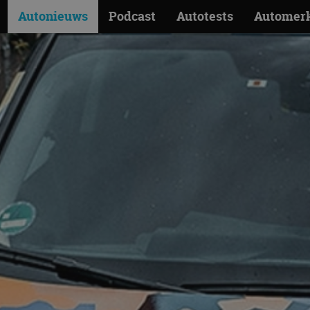
Autonieuws
Podcast
Autotests
Automer