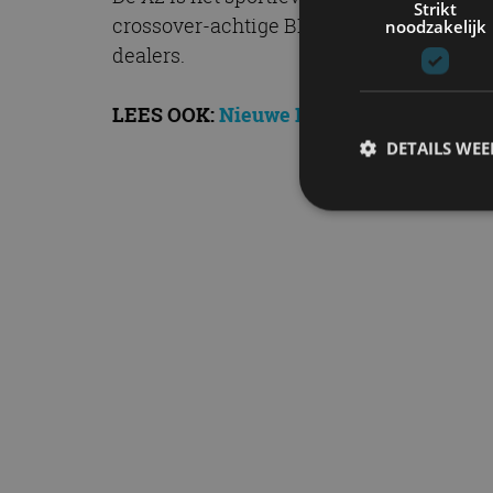
Strikt
crossover-achtige BMW 1-serie. Hij staat
noodzakelijk
dealers.
LEES OOK:
Nieuwe BMW X1 Orange Editi
DETAILS WE
S
Strikt noodzakelijke
accountbeheer. De we
Naam
cf_clearance