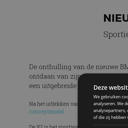
NIE
Sporti
De onthulling van de nieuwe BM
ontdaan van zijn camouflage-out
een uitgebreide fotoshoot.
Deze websit
We gebruiken coo
Na het uitlekken van de
patentfoto’s
werd
analyseren. We de
analysepartners,
conceptmodel
.
of die zij hebbe
De X2 is het sportieve broertje van de B