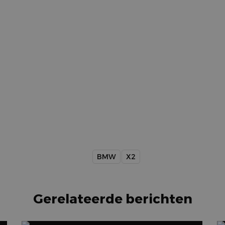
BMW
X2
Gerelateerde berichten
B
n
Beste elektrische gezinsauto: 8
k
ruime elektrische auto’s voor het
1 j
hele gezin
16 jul