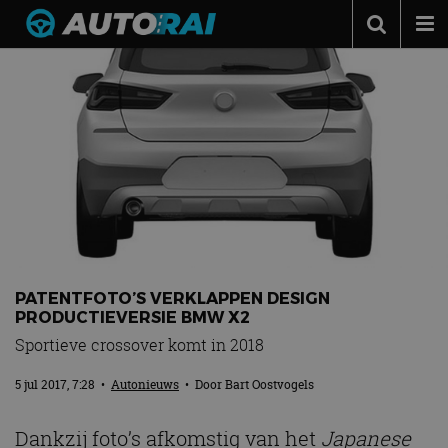
Autonieuws
Podcast
Autotests
Automerken
Adverteren
Contact
MotorRAI.nl
PATENTFOTO’S VERKLAPPEN DESIGN
PRODUCTIEVERSIE BMW X2
Sportieve crossover komt in 2018
5 jul 2017, 7:28
•
Autonieuws
• Door
Bart Oostvogels
Dankzij foto’s afkomstig van het
Japanese