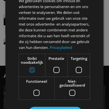
We gebruiken cookies om inhoud en
5 aug
advertenties te personaliseren en om ons
verkeer te analyseren. We delen ook
Audi A2 e-Tron mikt op verbruik van 12,8 kWh
informatie over uw gebruik van onze site
per 100 kilometer
met onze advertentie- en analysepartners,
4 aug
die deze kunnen combineren met andere
informatie die u aan hen heeft verstrekt of
Elektrische Geely E2 (tijdelijk) net zo goedkoop
die zij hebben verzameld door uw gebruik
als een Renault Twingo
van hun diensten.
Privacybeleid
4 aug
Strikt
Prestatie
Targeting
noodzakelijk
AutoRAI.nl TV
SUBSCRIBE
Functioneel
Niet-
geclassificeerd