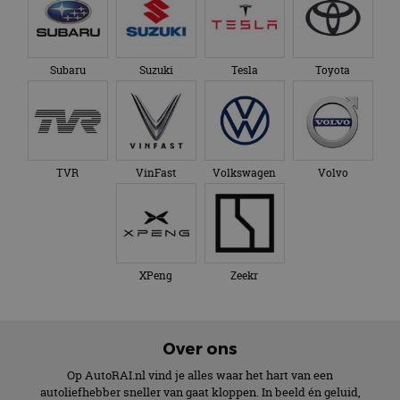
Subaru
Suzuki
Tesla
Toyota
TVR
VinFast
Volkswagen
Volvo
XPeng
Zeekr
Over ons
Op AutoRAI.nl vind je alles waar het hart van een
autoliefhebber sneller van gaat kloppen. In beeld én geluid,