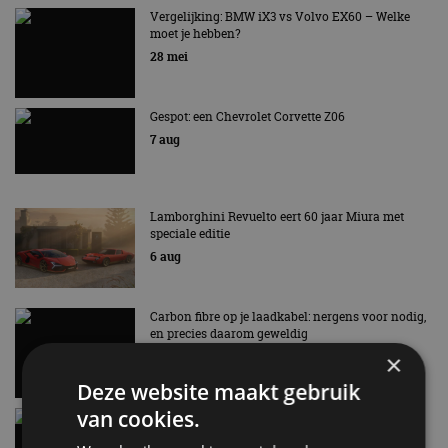
AUTORAI REGELT HET!
Vergelijking: BMW iX3 vs Volvo EX60 – Welke
moet je hebben?
EV Experience 2026 van 24 tot 26 september
28 mei
Gespot: een Chevrolet Corvette Z06
7 aug
Lamborghini Revuelto eert 60 jaar Miura met
speciale editie
6 aug
Carbon fibre op je laadkabel: nergens voor nodig,
en precies daarom geweldig
5 aug
×
Deze website maakt gebruik
van cookies.
Hennessey Blackbird krijgt atmosferische V8 en
handbak: soms is eenvoud leuker