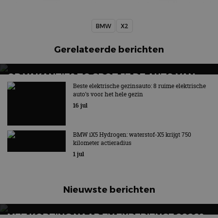
BMW
X2
Gerelateerde berichten
OP VAKANTIE? ZO SPOT JE DE AUTO VAN
MORGEN
Beste elektrische gezinsauto: 8 ruime elektrische
auto’s voor het hele gezin
16 jul
BMW iX5 Hydrogen: waterstof-X5 krijgt 750
kilometer actieradius
1 jul
Nieuwste berichten
MET KORTING NAAR EV EXPERIENCE 2026?