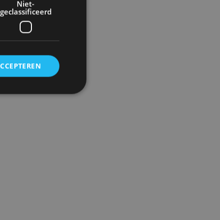
Niet-
geclassificeerd
ACCEPTEREN
rd
elding en
ervice om
es van de bezoeker
unen van de
den van