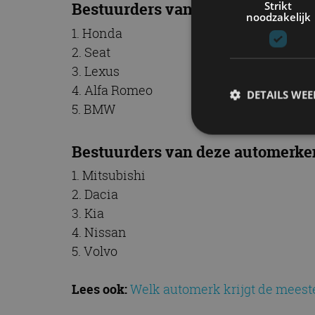
Strikt
Bestuurders van deze automerke
noodzakelijk
1. Honda
2. Seat
3. Lexus
4. Alfa Romeo
DETAILS WE
5. BMW
Bestuurders van deze automerke
S
1. Mitsubishi
Strikt noodzakelijke
2. Dacia
accountbeheer. De we
3. Kia
Naam
4. Nissan
5. Volvo
cf_clearance
Lees ook:
Welk automerk krijgt de meest