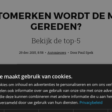
TOMERKEN WORDT DE 
GEREDEN?
Bekijk de top-5
29 dec 2015, 8:58
•
Autonieuws
• Door
Paul Spek
 van de ranglijstjes. Leasemaatschappij At
e maakt gebruik van cookies.
15 de meeste schade meldden.
kies om inhoud en advertenties te personaliseren en om ons ver
len ook informatie over uw gebruik van onze site met onze adver
kenpiloten: gemiddeld reden zij 15 procent meer sch
 die deze kunnen combineren met andere informatie die u aan hen
 de Mitsubishi-berijder. Die had gemiddeld de helft m
n verzameld door uw gebruik van hun diensten.
Privacybeleid