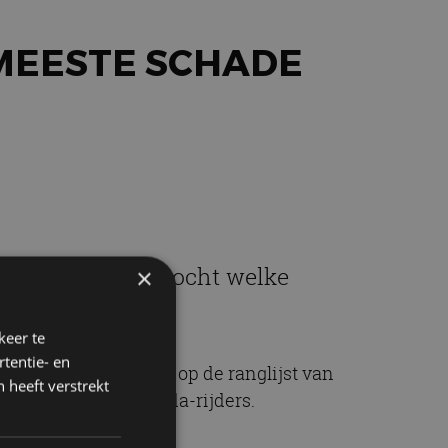
MEESTE SCHADE
hlon heeft uitgezocht welke
×
keer te
tentie- en
ade dan de nummer 2 op de ranglijst van
 heeft verstrekt
inder schade dan Honda-rijders.