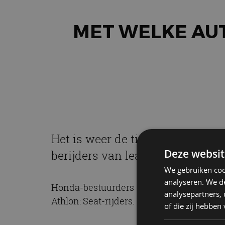
MET WELKE AU
Het is weer de tijd van het jaar
Deze websit
berijders van leaseauto’s in 20
We gebruiken coo
analyseren. We de
Honda-bestuurders zijn de grootste brok
analysepartners,
Athlon: Seat-rijders. Het zorgvuldigst is
of die zij hebbe