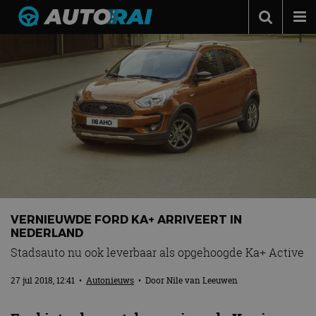
Autonieuws
Podcast
Autotests
Automerken
Adverteren
Contact
MotorRAI.nl
VERNIEUWDE FORD KA+ ARRIVEERT IN
NEDERLAND
Stadsauto nu ook leverbaar als opgehoogde Ka+ Active
27 jul 2018, 12:41
•
Autonieuws
• Door
Nile van Leeuwen