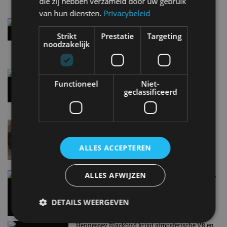
die zij hebben verzameld door uw gebruik
van hun diensten.
Privacybeleid
Street-art verklapt design nieuwe Smart #2
8:10
Strikt
Prestatie
Targeting
noodzakelijk
Gespot: een Chevrolet Corvette Z06
Functioneel
Niet-
7 aug
geclassificeerd
Lamborghini Revuelto eert 60 jaar Miura met
speciale editie
6 aug
ALLES ACCEPTEREN
ALLES AFWIJZEN
Carbon fibre op je laadkabel: nergens voor nodig,
en precies daarom geweldig
5 aug
DETAILS WEERGEVEN
Hennessey Blackbird krijgt atmosferische V8 en