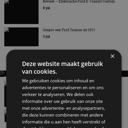
ESTATE UIT 1977
Review – Elektrische Ford E-Transit Custom
8 jul
Nu eens geen rallyauto
Gespot: een Ford Taunus uit 1971
3 jul
×
Nieuwste berichten
Deze website maakt gebruik
van cookies.
MET KORTING NAAR EV EXPERIENCE 2026?
We gebruiken cookies om inhoud en
AUTORAI REGELT HET!
Vergelijking: BMW iX3 vs Volvo EX60 – Welke
advertenties te personaliseren en om ons
moet je hebben?
EV Experience 2026 van 24 tot 26 september
verkeer te analyseren. We delen ook
28 mei
informatie over uw gebruik van onze site
met onze advertentie- en analysepartners,
Review – Kia Niro Hybrid (2026), nog wel
die deze kunnen combineren met andere
relevant?
informatie die u aan hen heeft verstrekt of
9:02