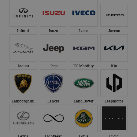
Infiniti
Isuzu
Iveco
Jaecoo
Jaguar
Jeep
KG Mobility
Kia
Lamborghini
Lancia
Land Rover
Leapmotor
Lexus
Lightyear
Lotus
Lucid