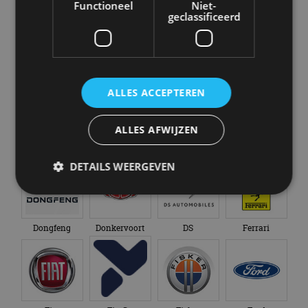
Functioneel
Niet-
geclassificeerd
Bugatti
BYD
Cadillac
Caterham
ALLES ACCEPTEREN
ALLES AFWIJZEN
Chevrolet
Citroën
Cupra
Dacia
DETAILS WEERGEVEN
Strikt noodzakelijk
Prestatie
Targeting
Dongfeng
Donkervoort
DS
Ferrari
Functioneel
Niet-geclassificeerd
Strikt noodzakelijke cookies maken de
kernfunctionaliteiten van de website mogelijk, zoals
gebruikersaanmelding en accountbeheer. De
website kan niet goed worden gebruikt zonder de