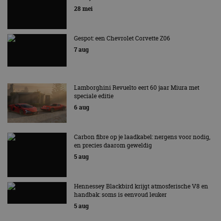
EV Experience 2026 van 24 tot 26 september
28 mei
Gespot: een Chevrolet Corvette Z06
7 aug
Lamborghini Revuelto eert 60 jaar Miura met
speciale editie
6 aug
Carbon fibre op je laadkabel: nergens voor nodig,
en precies daarom geweldig
5 aug
Hennessey Blackbird krijgt atmosferische V8 en
handbak: soms is eenvoud leuker
5 aug