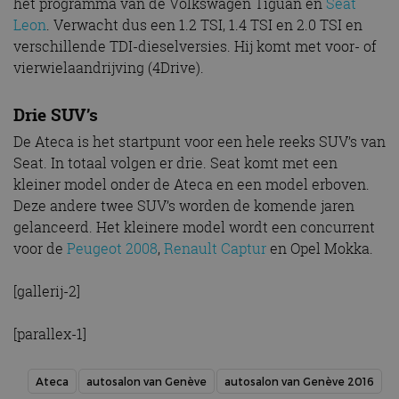
het programma van de Volkswagen Tiguan en
Seat
Leon
. Verwacht dus een 1.2 TSI, 1.4 TSI en 2.0 TSI en
verschillende TDI-dieselversies. Hij komt met voor- of
vierwielaandrijving (4Drive).
Drie SUV’s
De Ateca is het startpunt voor een hele reeks SUV’s van
Seat. In totaal volgen er drie. Seat komt met een
kleiner model onder de Ateca en een model erboven.
Deze andere twee SUV’s worden de komende jaren
gelanceerd. Het kleinere model wordt een concurrent
voor de
Peugeot 2008
,
Renault Captur
en Opel Mokka.
[gallerij-2]
[parallex-1]
Ateca
autosalon van Genève
autosalon van Genève 2016