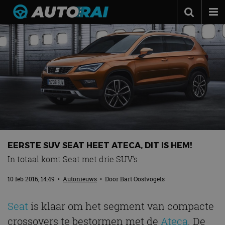
Autonieuws
Podcast
Autotests
Automerken
Adverteren
Contact
EERSTE SUV SEAT HEET ATECA, DIT IS HEM!
MotorRAI.nl
In totaal komt Seat met drie SUV's
10 feb 2016, 14:49
•
Autonieuws
• Door
Bart Oostvogels
Seat
is klaar om het segment van compacte
crossovers te bestormen met de
Ateca
. De