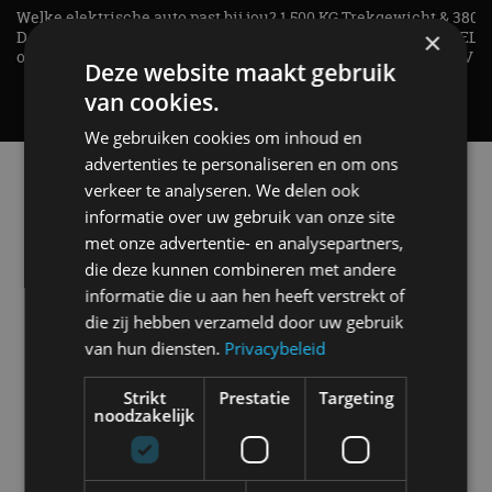
Welke elektrische auto past bij jou?
1.500 KG Trekgewicht & 380
×
De EV Experience geeft antwoord
elektrische pk's, maar WELK
op je vraag! - AutoRAI TV
AUTO is het? - AutoRAI TV
Deze website maakt gebruik
van cookies.
We gebruiken cookies om inhoud en
advertenties te personaliseren en om ons
Alle automerken
verkeer te analyseren. We delen ook
Selecteer een merk voor meer informatie, modellen
informatie over uw gebruik van onze site
en alle nieuwsberichten
met onze advertentie- en analysepartners,
die deze kunnen combineren met andere
informatie die u aan hen heeft verstrekt of
die zij hebben verzameld door uw gebruik
van hun diensten.
Privacybeleid
Abarth
Aiways
Alfa Romeo
Alpine
Strikt
Prestatie
Targeting
noodzakelijk
Aston Martin
Audi
Bentley
BMW