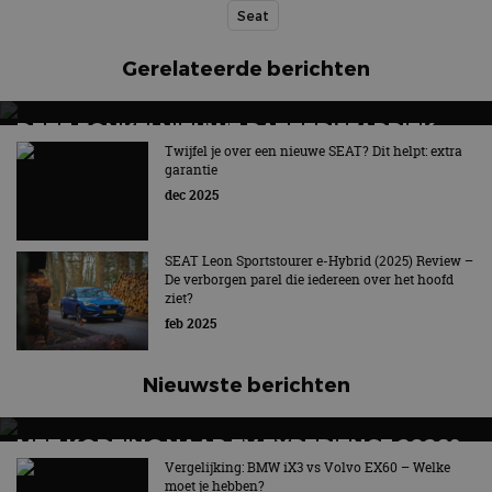
Seat
Gerelateerde berichten
DEZE FONKELNIEUWE BATTERIJFABRIEK
STAAT GEWOON IN EUROPA
Twijfel je over een nieuwe SEAT? Dit helpt: extra
garantie
Elke 45 seconden een batterij­systeem
dec 2025
SEAT Leon Sportstourer e-Hybrid (2025) Review –
De verborgen parel die iedereen over het hoofd
ziet?
feb 2025
Nieuwste berichten
MET KORTING NAAR EV EXPERIENCE 2026?
AUTORAI REGELT HET!
Vergelijking: BMW iX3 vs Volvo EX60 – Welke
moet je hebben?