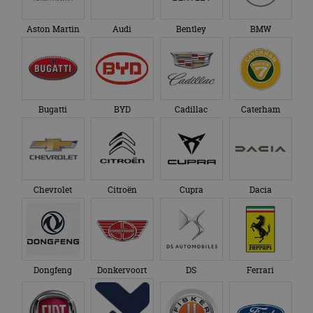
Aston Martin
Audi
Bentley
BMW
Bugatti
BYD
Cadillac
Caterham
Chevrolet
Citroën
Cupra
Dacia
Dongfeng
Donkervoort
DS
Ferrari