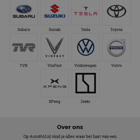
Subaru
Suzuki
Tesla
Toyota
TVR
VinFast
Volkswagen
Volvo
XPeng
Zeekr
Over ons
Op AutoRAI.nl vind je alles waar het hart van een