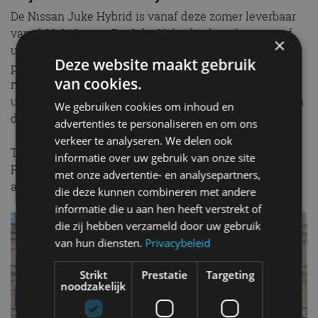
De Nissan Juke Hybrid is vanaf deze zomer leverbaar
vanaf 33.040 euro. De Juke Hybrid is leverbaar vanaf
×
uitrustingsniveau N-Connecta. Straks met de nieuwe
Deze website maakt gebruik
prijslijst komt het erop neer dan de Hybrid 1.800 euro
van cookies.
meer kost dan de benzineversie met hetzelfde
uitrustingsniveau, maar is hij 600 euro voordeliger dan
We gebruiken cookies om inhoud en
diezelfde benzineversie met automaat.
advertenties te personaliseren en om ons
verkeer te analyseren. We delen ook
Ter gelegenheid van de introductie komt er ook een
informatie over uw gebruik van onze site
Premier Edition, die vanaf 35.890 euro extra
met onze advertentie- en analysepartners,
aantrekkelijke uitrusting biedt.
die deze kunnen combineren met andere
informatie die u aan hen heeft verstrekt of
die zij hebben verzameld door uw gebruik
van hun diensten.
Privacybeleid
Strikt
Prestatie
Targeting
noodzakelijk