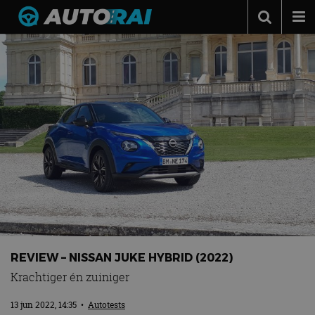
Autonieuws
Podcast
Autotests
Automerken
Adverteren
Contact
MotorRAI.nl
REVIEW – NISSAN JUKE HYBRID (2022)
Krachtiger én zuiniger
13 jun 2022, 14:35
•
Autotests