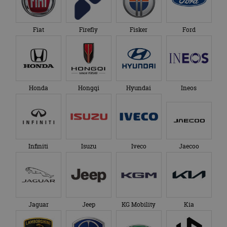
Fiat
Firefly
Fisker
Ford
Honda
Hongqi
Hyundai
Ineos
Infiniti
Isuzu
Iveco
Jaecoo
Jaguar
Jeep
KG Mobility
Kia