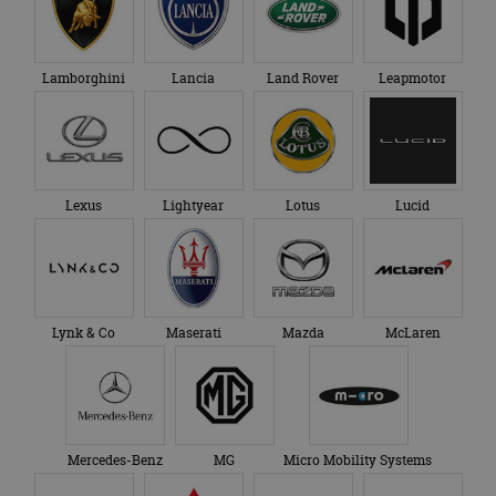
Lamborghini
Lancia
Land Rover
Leapmotor
Lexus
Lightyear
Lotus
Lucid
Lynk & Co
Maserati
Mazda
McLaren
Mercedes-Benz
MG
Micro Mobility Systems