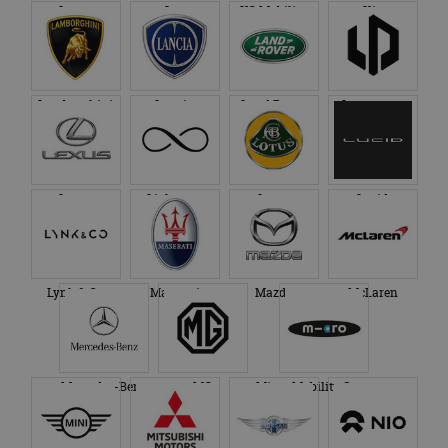
Jaguar
Jeep
KG Mobility
Kia
Lamborghini
Lancia
Land Rover
Leapmotor
Lexus
Lightyear
Lotus
Lucid
Lynk & Co
Maserati
Mazda
McLaren
Mercedes-Benz
MG
Micro Mobility Systems