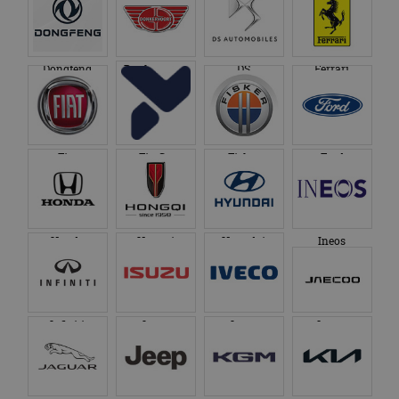
Dongfeng
Donkervoort
DS
Ferrari
Fiat
Firefly
Fisker
Ford
Honda
Hongqi
Hyundai
Ineos
Infiniti
Isuzu
Iveco
Jaecoo