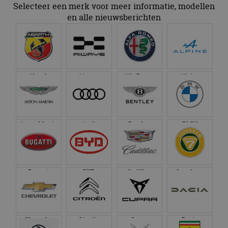
Selecteer een merk voor meer informatie, modellen
en alle nieuwsberichten
Abarth
Aiways
Alfa Romeo
Alpine
Aston Martin
Audi
Bentley
BMW
Bugatti
BYD
Cadillac
Caterham
Chevrolet
Citroën
Cupra
Dacia