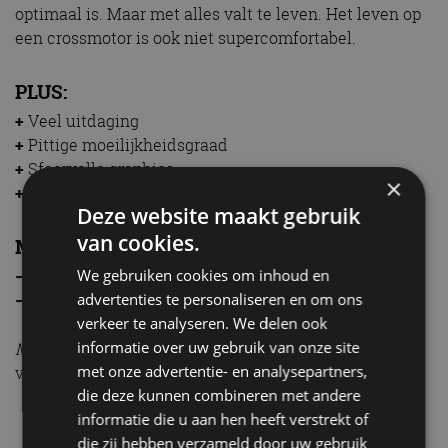
optimaal is. Maar met alles valt te leven. Het leven op
een crossmotor is ook niet supercomfortabel.
PLUS:
+
Veel uitdaging
+
Pittige moeilijkheidsgraad
+
Sfeervolle graphics
×
+
Leuke fotomodus
Deze website maakt gebruik
van cookies.
MIN:
We gebruiken cookies om inhoud en
–
Besturing soms wat omslachtig
advertenties te personaliseren en om ons
–
Geen offline multiplayer, alleen online
verkeer te analyseren. We delen ook
informatie over uw gebruik van onze site
MXGP 3: The Official Motocross Videogame
is
met onze advertentie- en analysepartners,
verkrijgbaar voor de PlayStation4, Xbox One en PC.
die deze kunnen combineren met andere
informatie die u aan hen heeft verstrekt of
Games
Racegames
die zij hebben verzameld door uw gebruik