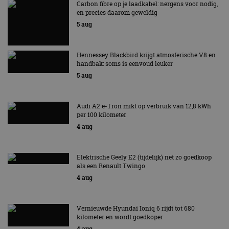
bezoekers.
Carbon fibre op je laadkabel: nergens voor nodig,
en precies daarom geweldig
CookieScriptConsent
4 weken 2
Deze cooki
CookieScript
5 aug
dagen
gebruikt d
autorai.nl
Google Privacy Policy
Cookie-Scr
service om
cookievoo
bezoekers 
Hennessey Blackbird krijgt atmosferische V8 en
onthouden.
handbak: soms is eenvoud leuker
banner van
Script.com 
5 aug
noodzakeli
te werken.
Audi A2 e-Tron mikt op verbruik van 12,8 kWh
per 100 kilometer
4 aug
Aanbieder
Naam
Vervaldatum
Omschrijvi
Aanbieder
/
Domein
Naam
Vervaldatum
Omschrijving
/
Domein
Elektrische Geely E2 (tijdelijk) net zo goedkoop
omx_consent
.autorai.nl
1 jaar
als een Renault Twingo
_ga
1 jaar 1
Deze cookienaam
Google
Aanbieder
/
Naam
Vervaldatum
Omschrijving
g_id_2026041511536766
autorai.nl
1 jaar
maand
is gekoppeld aan
LLC
Domein
4 aug
Google Universal
.autorai.nl
Analytics - wat een
_fbp
2 maanden 4
Gebruikt door
Meta Platform
belangrijke update
weken
Facebook om een
Inc.
is van de meer
reeks
.autorai.nl
Vernieuwde Hyundai Ioniq 6 rijdt tot 680
algemeen
advertentieproducten
kilometer en wordt goedkoper
gebruikte
te leveren, zoals
analyseservice van
realtime bieden van
4 aug