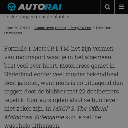
MXGP 3 – GAMEREVIEW
Lekker raggen door de blubber
Autonieuws
13 jun 2017, 9:28
•
Autonieuws
,
Games
,
Lifestyle & Fun
• Door
Bart
Podcast
Oostvogels
Autotests
Formule 1, MotoGP, DTM: het zijn vormen
Automerken
van motorsport waar je in het algemeen
Adverteren
best veel over hoort. Motorcross geniet in
Nederland echter veel minder bekendheid.
Contact
Best jammer, want niets is zo uitdagend dan
MotorRAI.nl
raggen door de blubber met 22 deelnemers
tegelijk. Coureurs rijden alsof ze hun leven
niet zeker zijn. In
MXGP 3: The Official
Motocross Videogame
kun je zelf de
waaghals uithangen.