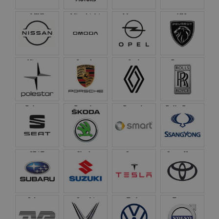
MINI
Mitsubishi
Morgan
NIO
Nissan
Omoda
Opel
Peugeot
Polestar
Porsche
Renault
Rolls-Royce
SEAT
Skoda
Smart
SsangYong
Subaru
Suzuki
Tesla
Toyota