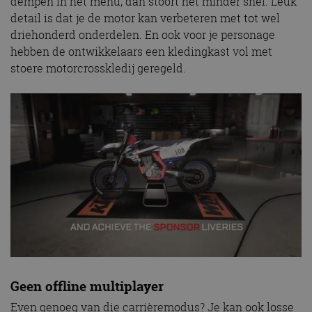
dempen in het menu, dan stoort het minder snel. Leuk
detail is dat je de motor kan verbeteren met tot wel
driehonderd onderdelen. En ook voor je personage
hebben de ontwikkelaars een kledingkast vol met
stoere motorcrosskledij geregeld.
Geen offline multiplayer
Even genoeg van die carrièremodus? Je kan ook losse