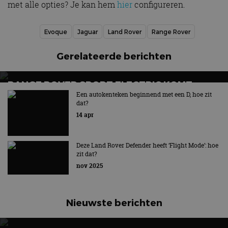
met alle opties? Je kan hem
hier
configureren.
Evoque
Jaguar
Land Rover
Range Rover
Gerelateerde berichten
RANGE ROVER SPORT ELECTRIC KOMT
LATER IN 2026: TWEEDE ELEKTRISCHE SUV
Een autokenteken beginnend met een D, hoe zit
dat?
VAN HET MERK
14 apr
Tweede volledig elektrische SUV van het Britse merk
Deze Land Rover Defender heeft ‘Flight Mode’: hoe
zit dat?
nov 2025
Nieuwste berichten