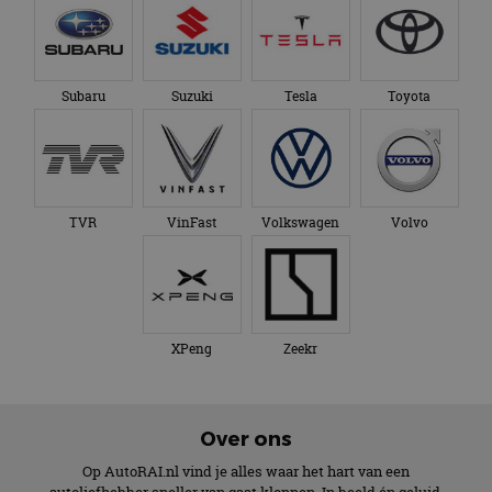
Subaru
Suzuki
Tesla
Toyota
TVR
VinFast
Volkswagen
Volvo
XPeng
Zeekr
Over ons
Op AutoRAI.nl vind je alles waar het hart van een
autoliefhebber sneller van gaat kloppen. In beeld én geluid,