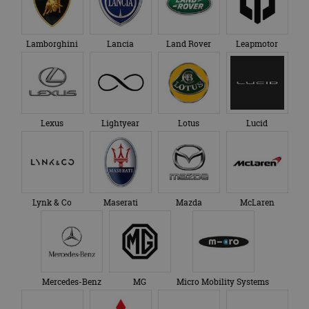
Google Analytics
genoemde website
om de sessiestatus
bezocht.
te behouden.
Lamborghini
Lancia
Land Rover
Leapmotor
Lexus
Lightyear
Lotus
Lucid
Lynk & Co
Maserati
Mazda
McLaren
Mercedes-Benz
MG
Micro Mobility Systems