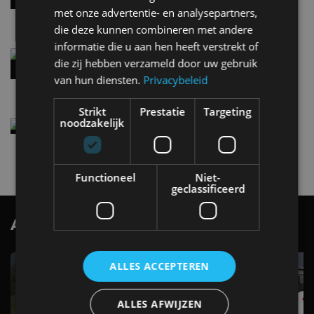
met onze advertentie- en analysepartners,
5 aug
die deze kunnen combineren met andere
informatie die u aan hen heeft verstrekt of
Audi A2 e-Tron mikt op verbruik van 12,8 kWh
die zij hebben verzameld door uw gebruik
per 100 kilometer
van hun diensten.
Privacybeleid
4 aug
Strikt
Prestatie
Targeting
noodzakelijk
Elektrische Geely E2 (tijdelijk) net zo goedkoop
als een Renault Twingo
4 aug
Functioneel
Niet-
geclassificeerd
AutoRAI.nl TV
SUBSCRIBE
ALLES ACCEPTEREN
ALLES AFWIJZEN