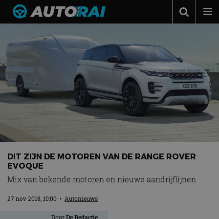
Autonieuws
Podcast
Autotests
Automerken
Adverteren
Contact
MotorRAI.nl
DIT ZIJN DE MOTOREN VAN DE RANGE ROVER
EVOQUE
Mix van bekende motoren en nieuwe aandrijflijnen
27 nov 2018, 10:00
•
Autonieuws
Door
De Redactie
.