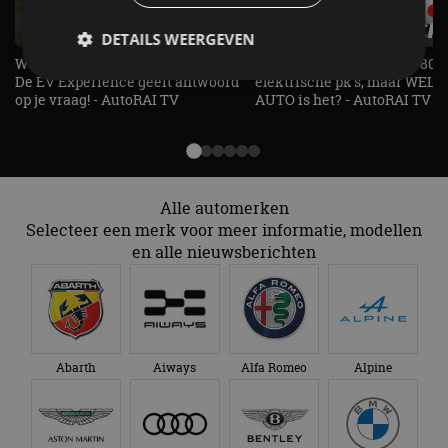
DETAILS WEERGEVEN
Welke elektrische auto past bij jou?
1.500 KG Trekgewicht & 380
De EV Experience geeft antwoord
elektrische pk's, maar WELK
op je vraag! - AutoRAI TV
AUTO is het? - AutoRAI TV
Strikt noodzakelijk
Prestatie
Targeting
Functioneel
Niet-geclassificeerd
Strikt noodzakelijke cookies maken de
kernfunctionaliteiten van de website mogelijk, zoals
Alle automerken
gebruikersaanmelding en accountbeheer. De
Selecteer een merk voor meer informatie, modellen
website kan niet goed worden gebruikt zonder de
en alle nieuwsberichten
strikt noodzakelijke cookies.
Aanbieder
/
Naam
Vervaldatum
Omschrijv
Domein
cf_clearance
1 jaar
Deze cooki
Cloudflare,
gebruikt d
Inc.
CloudFlare
.autorai.nl
vertrouwd
Abarth
Aiways
Alfa Romeo
Alpine
te identific
beveiligin
op basis va
adres van 
te omzeilen