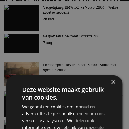
MET KORTING NAAR EV EXPERIENCE 2026?
AUTORAI REGELT HET!
Vergelijking: BMW iX3 vs Volvo EX60 – Welke
moet je hebben?
EV Experience 2026 van 24 tot 26 september
28 mei
Gespot: een Chevrolet Corvette Z06
7 aug
Lamborghini Revuelto eert 60 jaar Miura met
speciale editie
6 aug
×
Deze website maakt gebruik
Carbon fibre op je laadkabel: nergens voor nodig,
van cookies.
en precies daarom geweldig
5 aug
We gebruiken cookies om inhoud en
advertenties te personaliseren en om ons
verkeer te analyseren. We delen ook
Hennessey Blackbird krijgt atmosferische V8 en
informatie over uw gebruik van onze site
handbak: soms is eenvoud leuker