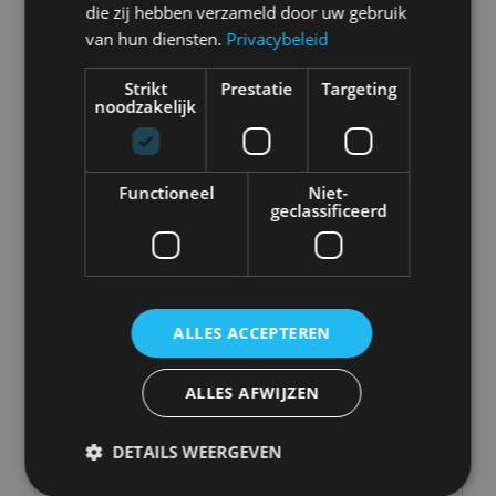
Abarth
Aiways
Alfa Romeo
Alpine
die zij hebben verzameld door uw gebruik
van hun diensten.
Privacybeleid
Strikt
Prestatie
Targeting
noodzakelijk
Aston Martin
Audi
Bentley
BMW
Functioneel
Niet-
geclassificeerd
Bugatti
BYD
Cadillac
Caterham
Chevrolet
Citroën
Cupra
Dacia
ALLES ACCEPTEREN
ALLES AFWIJZEN
Dongfeng
Donkervoort
DS
Ferrari
DETAILS WEERGEVEN