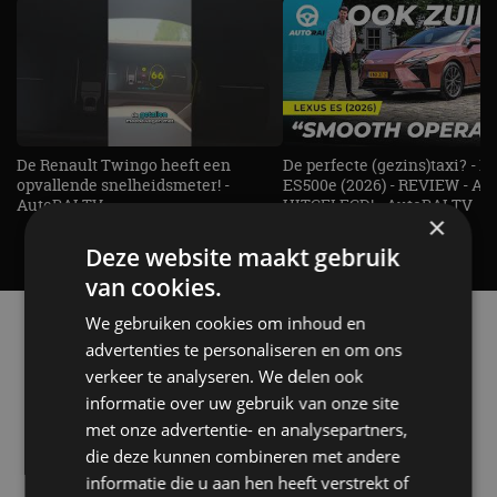
De Renault Twingo heeft een
De perfecte (gezins)taxi? - 
opvallende snelheidsmeter! -
ES500e (2026) - REVIEW - AL
AutoRAI TV
UITGELEGD! - AutoRAI TV
×
Deze website maakt gebruik
van cookies.
We gebruiken cookies om inhoud en
Alle automerken
Selecteer een merk voor meer informatie, modellen
advertenties te personaliseren en om ons
en alle nieuwsberichten
verkeer te analyseren. We delen ook
informatie over uw gebruik van onze site
met onze advertentie- en analysepartners,
die deze kunnen combineren met andere
informatie die u aan hen heeft verstrekt of