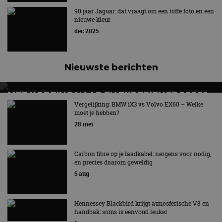
90 jaar Jaguar: dat vraagt om een toffe foto en een
nieuwe kleur
dec 2025
Nieuwste berichten
MET KORTING NAAR EV EXPERIENCE 2026?
AUTORAI REGELT HET!
Vergelijking: BMW iX3 vs Volvo EX60 – Welke
moet je hebben?
EV Experience 2026 van 24 tot 26 september
28 mei
Carbon fibre op je laadkabel: nergens voor nodig,
en precies daarom geweldig
5 aug
Hennessey Blackbird krijgt atmosferische V8 en
handbak: soms is eenvoud leuker