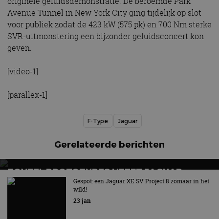
originele geluidsdemonstratie. De beroemde Park
Avenue Tunnel in New York City ging tijdelijk op slot
voor publiek zodat de 423 kW (575 pk) en 700 Nm sterke
SVR-uitmonstering een bijzonder geluidsconcert kon
geven.
[video-1]
[parallex-1]
F-Type
Jaguar
Gerelateerde berichten
ZOVEEL PROTOTYPES HEEFT JAGUAR
GEBOUWD VAN ZIJN VIERDEURS GT
Gespot: een Jaguar XE SV Project 8 zomaar in het
wild!
100% elektrische vierdeurs GT krijgt meer dan 1.000 pk
23 jan