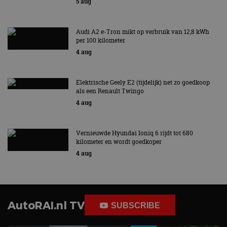
5 aug
Audi A2 e-Tron mikt op verbruik van 12,8 kWh
per 100 kilometer
4 aug
Elektrische Geely E2 (tijdelijk) net zo goedkoop
als een Renault Twingo
4 aug
Vernieuwde Hyundai Ioniq 6 rijdt tot 680
kilometer en wordt goedkoper
4 aug
AutoRAI.nl TV
SUBSCRIBE