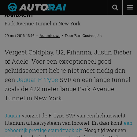
VIDEO: JAGUAR F-TYPE SVR SCHREEUWT OM
AANDACHT
Autonieuws
Park Avenue Tunnel in New York
Podcast
29 mrt 2016, 13:46
•
Autonieuws
• Door
Bart Oostvogels
Autotests
Vergeet Coldplay, U2, Rihanna, Justin Bieber
Automerken
of Adele. Voor een exceptioneel goed
Adverteren
geluidsconcert heb je niet meer nodig dan
Contact
een
Jaguar F-Type
SVR en een lange tunnel
zoals de 422 meter lange Park Avenue
MotorRAI.nl
Tunnel in New York.
Jaguar
voorziet de F-Type SVR van een lichtgewicht
titanium uitlaatsysteem van Inconel. En daar komt
een
behoorlijk prettige soundtrack uit
. Hoog tijd voor een