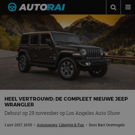
Autonieuws
Podcast
Autotests
Automerken
Adverteren
Contact
MotorRAI.nl
HEEL VERTROUWD: DE COMPLEET NIEUWE JEEP
WRANGLER
Debuut op 29 november op Los Angeles Auto Show
1 nov 2017, 10:05
•
Autonieuws
,
Lifestyle & Fun
• Door
Bart Oostvogels