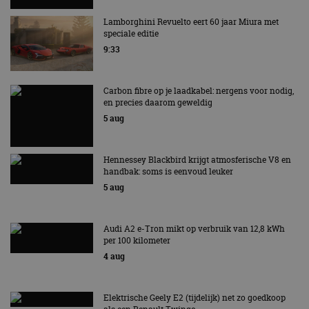
en precies daarom geweldig
5 aug
Hennessey Blackbird krijgt atmosferische V8 en
handbak: soms is eenvoud leuker
5 aug
Audi A2 e-Tron mikt op verbruik van 12,8 kWh
per 100 kilometer
4 aug
Elektrische Geely E2 (tijdelijk) net zo goedkoop
als een Renault Twingo
4 aug
Vernieuwde Hyundai Ioniq 6 rijdt tot 680
kilometer en wordt goedkoper
4 aug