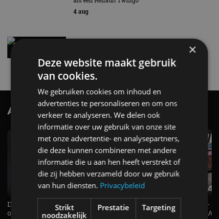
AutoRAI.nl TV
×
SUBSCRIBE
Deze website maakt gebruik
van cookies.
We gebruiken cookies om inhoud en
advertenties te personaliseren en om ons
verkeer te analyseren. We delen ook
informatie over uw gebruik van onze site
met onze advertentie- en analysepartners,
De Renault Twingo heeft een
De perfecte (gezins)taxi? - 
opvallende snelheidsmeter! -
ES500e (2026) - REVIEW - AL
die deze kunnen combineren met andere
AutoRAI TV
UITGELEGD! - AutoRAI TV
informatie die u aan hen heeft verstrekt of
die zij hebben verzameld door uw gebruik
van hun diensten.
Privacybeleid
Strikt
Prestatie
Targeting
Alle automerken
noodzakelijk