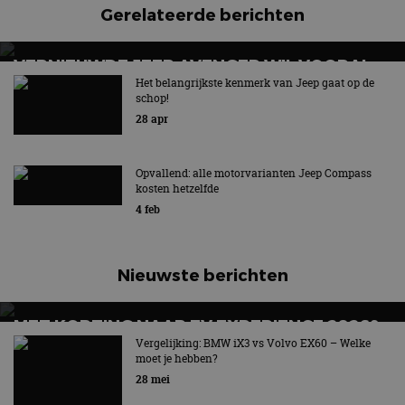
Opvallend: alle motorvarianten Jeep Compass
kosten hetzelfde
4 feb
Nieuwste berichten
MET KORTING NAAR EV EXPERIENCE 2026?
AUTORAI REGELT HET!
Vergelijking: BMW iX3 vs Volvo EX60 – Welke
moet je hebben?
EV Experience 2026 van 24 tot 26 september
28 mei
Lamborghini Revuelto eert 60 jaar Miura met
speciale editie
9:33
Carbon fibre op je laadkabel: nergens voor nodig,