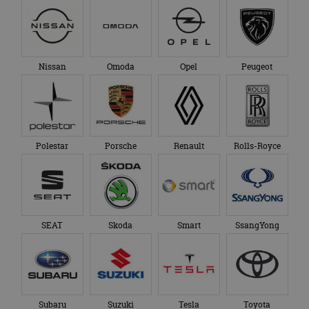
Polestar
Porsche
Renault
Rolls-Royce
SEAT
Skoda
Smart
SsangYong
Subaru
Suzuki
Tesla
Toyota
TVR
VinFast
Volkswagen
Volvo