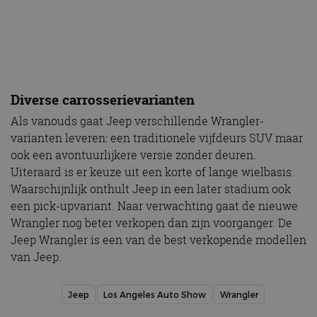
Diverse carrosserievarianten
Als vanouds gaat Jeep verschillende Wrangler-
varianten leveren: een traditionele vijfdeurs SUV maar
ook een avontuurlijkere versie zonder deuren.
Uiteraard is er keuze uit een korte of lange wielbasis.
Waarschijnlijk onthult Jeep in een later stadium ook
een pick-upvariant. Naar verwachting gaat de nieuwe
Wrangler nog beter verkopen dan zijn voorganger. De
Jeep Wrangler is een van de best verkopende modellen
van Jeep.
Jeep
Los Angeles Auto Show
Wrangler
Gerelateerde berichten
VERNIEUWDE JEEP AVENGER WIL VOORAL
STOERDER ZIJN
Het belangrijkste kenmerk van Jeep gaat op de
schop!
De aanpassingen op een rij
28 apr