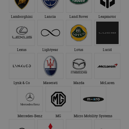
Lamborghini
Lancia
Land Rover
Leapmotor
Lexus
Lightyear
Lotus
Lucid
Lynk & Co
Maserati
Mazda
McLaren
Mercedes-Benz
MG
Micro Mobility Systems