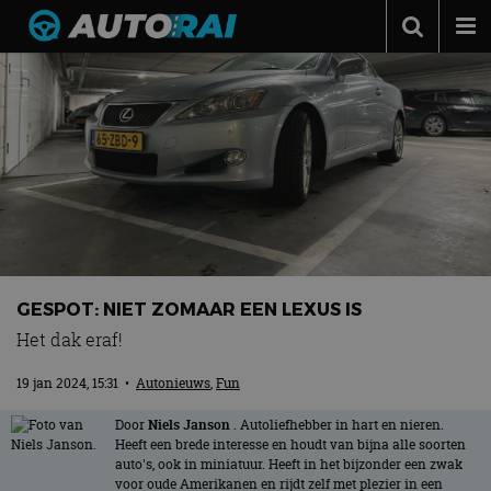
Autonieuws
Podcast
Autotests
Automerken
Adverteren
Contact
GESPOT: NIET ZOMAAR EEN LEXUS IS
MotorRAI.nl
Het dak eraf!
19 jan 2024, 15:31
•
Autonieuws
,
Fun
Door
Niels Janson
. Autoliefhebber in hart en nieren.
Heeft een brede interesse en houdt van bijna alle soorten
auto's, ook in miniatuur. Heeft in het bijzonder een zwak
voor oude Amerikanen en rijdt zelf met plezier in een