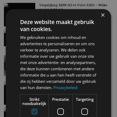
AUTORAI REGELT HET!
Vergelijking: BMW iX3 vs Volvo EX60 – Welke
moet je hebben?
EV Experience 2026 van 24 tot 26 september
×
28 mei
Deze website maakt gebruik
van cookies.
Gespot: een Chevrolet Corvette Z06
We gebruiken cookies om inhoud en
15:38
advertenties te personaliseren en om ons
verkeer te analyseren. We delen ook
informatie over uw gebruik van onze site
Lamborghini Revuelto eert 60 jaar Miura met
speciale editie
met onze advertentie- en analysepartners,
6 aug
die deze kunnen combineren met andere
informatie die u aan hen heeft verstrekt of
die zij hebben verzameld door uw gebruik
Carbon fibre op je laadkabel: nergens voor nodig,
van hun diensten.
Privacybeleid
en precies daarom geweldig
5 aug
Strikt
Prestatie
Targeting
noodzakelijk
Hennessey Blackbird krijgt atmosferische V8 en
handbak: soms is eenvoud leuker