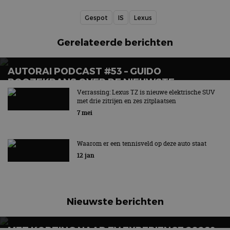
Gespot
IS
Lexus
Gerelateerde berichten
AUTORAI PODCAST #53 – GUIDO
ROOZEKRANS OVER DE NIEUWSTE
ELEKTRISCHE MODELLEN VAN TOYOTA EN
Verrassing: Lexus TZ is nieuwe elektrische SUV
met drie zitrijen en zes zitplaatsen
LEXUS
7 mei
Waarom er een tennisveld op deze auto staat
12 jan
Nieuwste berichten
MET KORTING NAAR EV EXPERIENCE 2026?