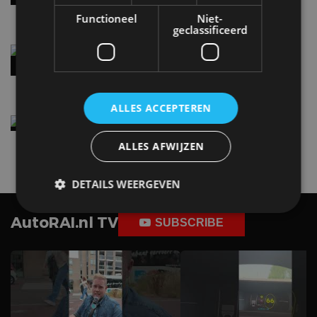
5 aug
Functioneel
Niet-
geclassificeerd
Audi A2 e-Tron mikt op verbruik van 12,8 kWh
per 100 kilometer
4 aug
ALLES ACCEPTEREN
Elektrische Geely E2 (tijdelijk) net zo goedkoop
als een Renault Twingo
ALLES AFWIJZEN
4 aug
DETAILS WEERGEVEN
AutoRAI.nl TV
SUBSCRIBE
Strikt noodzakelijk
Prestatie
Targeting
Functioneel
Niet-geclassificeerd
Strikt noodzakelijke cookies maken de
kernfunctionaliteiten van de website mogelijk, zoals
gebruikersaanmelding en accountbeheer. De