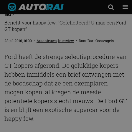
FORD GT: U KOMT OP DE RESERVELIJST, WAT
NU?
Autonieuws
Bericht voor happy few: "Gefeliciteerd! U mag een Ford
GT kopen”
Podcast
28 jul 2016, 16:00
•
Autonieuws
,
Interview
• Door
Bart Oostvogels
Autotests
Automerken
Ford heeft de strenge selectieprocedure van
Adverteren
GT-kopers afgerond. De gelukkige kopers
hebben inmiddels een brief ontvangen met
Contact
de boodschap dat ze een exemplaren
MotorRAI.nl
mogen kopen, al kregen de meeste
potentiële kopers slecht nieuws. De Ford GT
is en blijft een exotische supercar voor de
happy few.