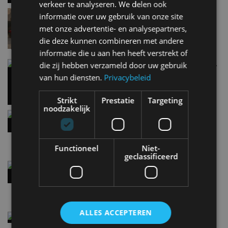
verkeer te analyseren. We delen ook
Lamborghini Revuelto eert 60 jaar Miura met
informatie over uw gebruik van onze site
speciale editie
met onze advertentie- en analysepartners,
6 aug
die deze kunnen combineren met andere
informatie die u aan hen heeft verstrekt of
Carbon fibre op je laadkabel: nergens voor nodig,
die zij hebben verzameld door uw gebruik
en precies daarom geweldig
van hun diensten.
Privacybeleid
5 aug
Strikt
Prestatie
Targeting
noodzakelijk
Hennessey Blackbird krijgt atmosferische V8 en
handbak: soms is eenvoud leuker
5 aug
Functioneel
Niet-
geclassificeerd
Audi A2 e-Tron mikt op verbruik van 12,8 kWh
per 100 kilometer
4 aug
ALLES ACCEPTEREN
Elektrische Geely E2 (tijdelijk) net zo goedkoop
als een Renault Twingo