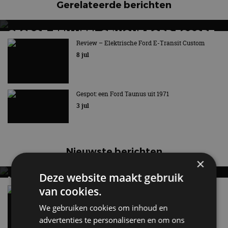
Gerelateerde berichten
GESPOT: EEN HEEL GEWONE FORD ESCORT
ESTATE UIT 1977
Review – Elektrische Ford E-Transit Custom
8 jul
Nu eens geen rallyauto
Gespot: een Ford Taunus uit 1971
3 jul
Nieuwste berichten
×
Deze website maakt gebruik
MET KORTING NAAR EV EXPERIENCE 2026?
van cookies.
AUTORAI REGELT HET!
Vergelijking: BMW iX3 vs Volvo EX60 – Welke
moet je hebben?
EV Experience 2026 van 24 tot 26 september
We gebruiken cookies om inhoud en
28 mei
advertenties te personaliseren en om ons