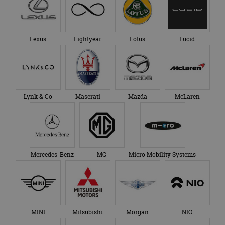
Lexus
Lightyear
Lotus
Lucid
Lynk & Co
Maserati
Mazda
McLaren
Mercedes-Benz
MG
Micro Mobility Systems
MINI
Mitsubishi
Morgan
NIO