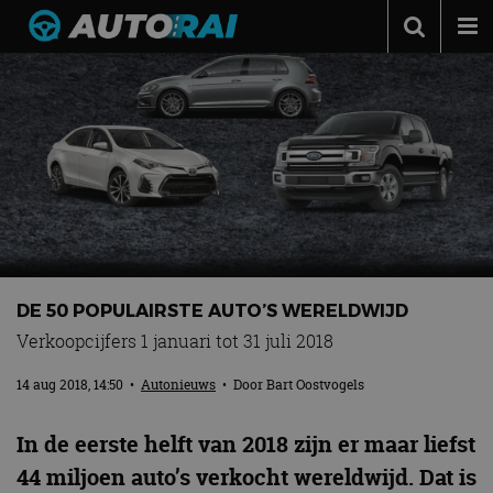
Autonieuws
Podcast
Autotests
Automerken
Adverteren
Contact
DE 50 POPULAIRSTE AUTO’S WERELDWIJD
MotorRAI.nl
Verkoopcijfers 1 januari tot 31 juli 2018
14 aug 2018, 14:50
•
Autonieuws
• Door
Bart Oostvogels
In de eerste helft van 2018 zijn er maar liefst
44 miljoen auto’s verkocht wereldwijd. Dat is