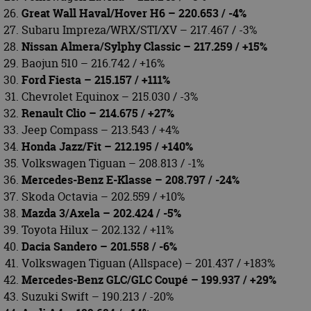
Great Wall Haval/Hover H6 – 220.653 / -4%
Subaru Impreza/WRX/STI/XV – 217.467 / -3%
Nissan Almera/Sylphy Classic – 217.259 / +15%
Baojun 510 – 216.742 / +16%
Ford Fiesta – 215.157 / +111%
Chevrolet Equinox – 215.030 / -3%
Renault Clio – 214.675 / +27%
Jeep Compass – 213.543 / +4%
Honda Jazz/Fit – 212.195 / +140%
Volkswagen Tiguan – 208.813 / -1%
Mercedes-Benz E-Klasse – 208.797 / -24%
Skoda Octavia – 202.559 / +10%
Mazda 3/Axela – 202.424 / -5%
Toyota Hilux – 202.132 / +11%
Dacia Sandero – 201.558 / -6%
Volkswagen Tiguan (Allspace) – 201.437 / +183%
Mercedes-Benz GLC/GLC Coupé – 199.937 / +29%
Suzuki Swift – 190.213 / -20%