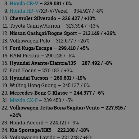
Honda CR-V
– 339.081 / 0%
Honda HR-V
/XR-V/Vezel – 334.917 / -8%
Chevrolet Silverado – 326.427 / +10%
Toyota Camry/Aurion – 313.394 / +13%
Nissan Qashqai/Rogue Sport – 313.149 / +26%
Volkswagen Polo – 312.677 / +26%
Ford Kuga/Escape – 299.410 / +5%
RAM Pickup – 290.125 / -6%
Hyundai Avante/Elantra/i35 – 287.492 / -8%
Ford Focus – 270.183 / +3%
Hyundai Tucson – 260.601 / -19%
Wuling Hong Guang – 245.137 / 0%
Mercedes-Benz C-Klasse – 244.377 / -6%
Mazda CX-5
– 239.450 / -5%
Volkswagen Jetta/Bora/Sagitar/Vento – 227.516 /
+24%
Honda Accord – 224.121 / -9%
Kia Sportage/KX5 – 222.108 / -10%
Volkswagen Lavida – 221.248 / +8%