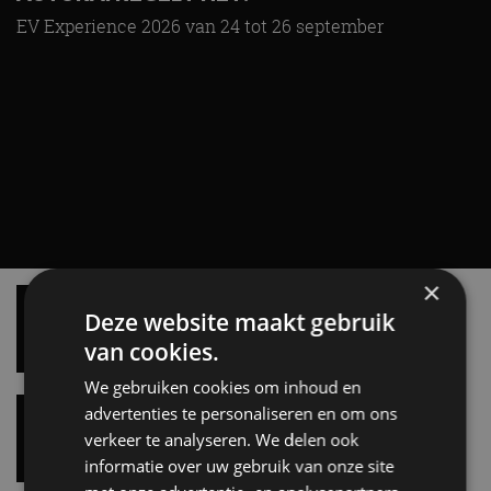
EV Experience 2026 van 24 tot 26 september
×
Vergelijking: BMW iX3 vs Volvo EX60 – Welke
moet je hebben?
Deze website maakt gebruik
28 mei
van cookies.
We gebruiken cookies om inhoud en
Gespot: een Chevrolet Corvette Z06
advertenties te personaliseren en om ons
7 aug
verkeer te analyseren. We delen ook
informatie over uw gebruik van onze site