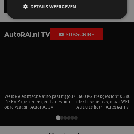
4 aug
DETAILS WEERGEVEN
Strikt noodzakelijk
Prestatie
Targeting
AutoRAI.nl TV
SUBSCRIBE
Functioneel
Niet-geclassificeerd
Strikt noodzakelijke cookies maken de
kernfunctionaliteiten van de website mogelijk, zoals
gebruikersaanmelding en accountbeheer. De
website kan niet goed worden gebruikt zonder de
strikt noodzakelijke cookies.
Aanbieder
/
Naam
Vervaldatum
Omschrijv
Domein
cf_clearance
1 jaar
Deze cooki
Cloudflare,
Welke elektrische auto past bij jou?
1.500 KG Trekgewicht & 380
gebruikt d
Inc.
CloudFlare
.autorai.nl
De EV Experience geeft antwoord
elektrische pk's, maar WELK
vertrouwd
op je vraag! - AutoRAI TV
AUTO is het? - AutoRAI TV
te identific
beveiligin
op basis va
adres van 
te omzeilen
essentieel 
ondersteu