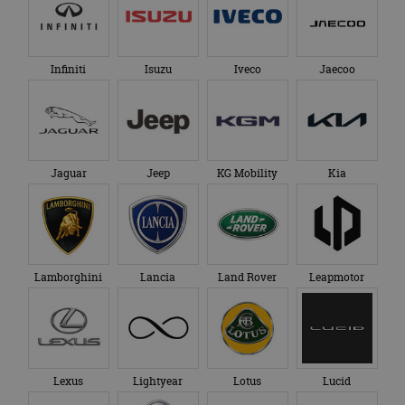
om de sessiestatus
bezocht.
te behouden.
Infiniti
Isuzu
Iveco
Jaecoo
Jaguar
Jeep
KG Mobility
Kia
Lamborghini
Lancia
Land Rover
Leapmotor
Lexus
Lightyear
Lotus
Lucid