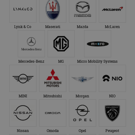
Lynk & Co
Maserati
Mazda
McLaren
Mercedes-Benz
MG
Micro Mobility Systems
MINI
Mitsubishi
Morgan
NIO
Nissan
Omoda
Opel
Peugeot