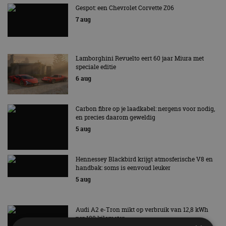
Gespot: een Chevrolet Corvette Z06
7 aug
Lamborghini Revuelto eert 60 jaar Miura met
speciale editie
6 aug
Carbon fibre op je laadkabel: nergens voor nodig,
en precies daarom geweldig
5 aug
Hennessey Blackbird krijgt atmosferische V8 en
handbak: soms is eenvoud leuker
5 aug
Audi A2 e-Tron mikt op verbruik van 12,8 kWh
per 100 kilometer