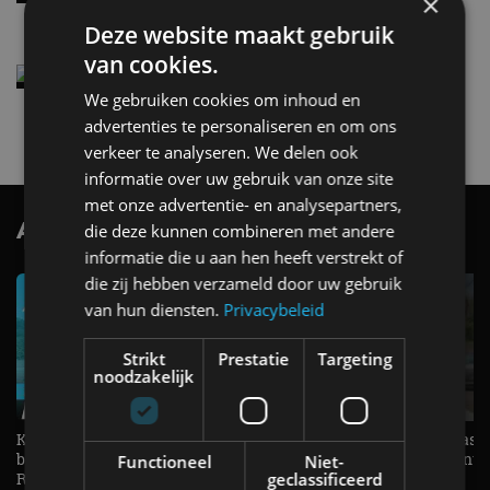
×
4 aug
Deze website maakt gebruik
van cookies.
Elektrische Geely E2 (tijdelijk) net zo goedkoop
als een Renault Twingo
We gebruiken cookies om inhoud en
4 aug
advertenties te personaliseren en om ons
verkeer te analyseren. We delen ook
informatie over uw gebruik van onze site
met onze advertentie- en analysepartners,
AutoRAI.nl TV
die deze kunnen combineren met andere
SUBSCRIBE
informatie die u aan hen heeft verstrekt of
die zij hebben verzameld door uw gebruik
van hun diensten.
Privacybeleid
Strikt
Prestatie
Targeting
noodzakelijk
KIA Stonic Mild-Hybrid (2026),
Welke elektrische auto past b
benzine, handbak, het bestaat nog! -
De EV Experience geeft ant
Functioneel
Niet-
geclassificeerd
REVIEW - AutoRAI TV
op je vraag! - AutoRAI TV