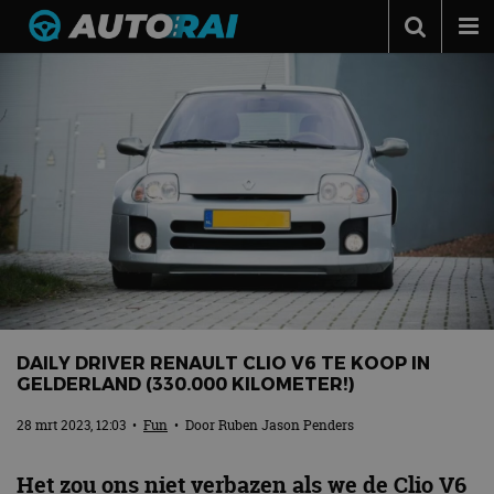
Autonieuws
Podcast
Autotests
Automerken
Adverteren
Contact
MotorRAI.nl
DAILY DRIVER RENAULT CLIO V6 TE KOOP IN
GELDERLAND (330.000 KILOMETER!)
28 mrt 2023, 12:03
•
Fun
• Door
Ruben Jason Penders
Het zou ons niet verbazen als we de Clio V6