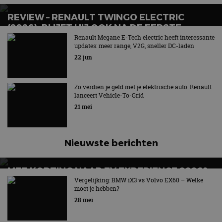
REVIEW – RENAULT TWINGO ELECTRIC
(2026): BLIJFT HIJ OOK NA DE EERSTE
GLIMLACH LEUK?
Renault Megane E-Tech electric heeft interessante
updates: meer range, V2G, sneller DC-laden
22 jun
Zo verdien je geld met je elektrische auto: Renault
lanceert Vehicle-To-Grid
21 mei
Nieuwste berichten
MET KORTING NAAR EV EXPERIENCE 2026?
AUTORAI REGELT HET!
Vergelijking: BMW iX3 vs Volvo EX60 – Welke
moet je hebben?
EV Experience 2026 van 24 tot 26 september
28 mei