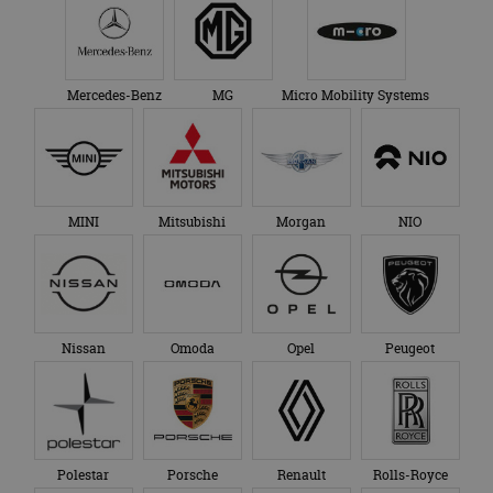
Mercedes-Benz
MG
Micro Mobility Systems
MINI
Mitsubishi
Morgan
NIO
Nissan
Omoda
Opel
Peugeot
Polestar
Porsche
Renault
Rolls-Royce