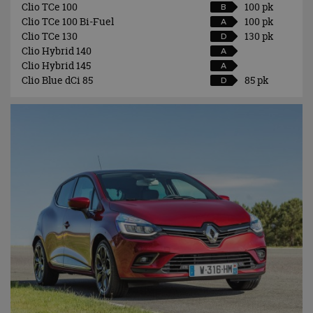
Clio TCe 100
100 pk
B
Clio TCe 100 Bi-Fuel
100 pk
A
Clio TCe 130
130 pk
D
Clio Hybrid 140
A
Clio Hybrid 145
A
Clio Blue dCi 85
85 pk
D