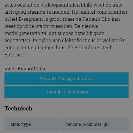
zoals ook uit de verkoopaantallen blijkt weet de auto
Functioneel
Niet-geclassificeerd
zich goed staande te houden. Het aantal concurrenten
Strikt noodzakelijke cookies maken de
in het B-segment is groot, maar de Renault Clio kan
kernfunctionaliteiten van de website mogelijk, zoals
weer op volle kracht meedoen. De nieuwe
gebruikersaanmelding en accountbeheer. De
website kan niet goed worden gebruikt zonder de
modelgeneratie zal dat succes hopelijk gaan
strikt noodzakelijke cookies.
voortzetten. In tijden van elektrificatie is er wel sterke
Aanbieder
/
concurrentie uit eigen huis: de Renault 5 E-Tech
Naam
Vervaldatum
Omschrijv
Domein
Electric.
cf_clearance
1 jaar
Deze cooki
Cloudflare,
gebruikt d
Inc.
CloudFlare
.autorai.nl
meer Renault Clio
vertrouwd
te identific
Renault Clio specificaties
beveiligin
op basis va
adres van 
te omzeilen
Renault Clio nieuws
essentieel 
ondersteu
veiligheid 
Technisch
website fun
het bieden
beschermi
kwaadaard
Motortype
benzine, 3-cilinder lijn
bezoekers.