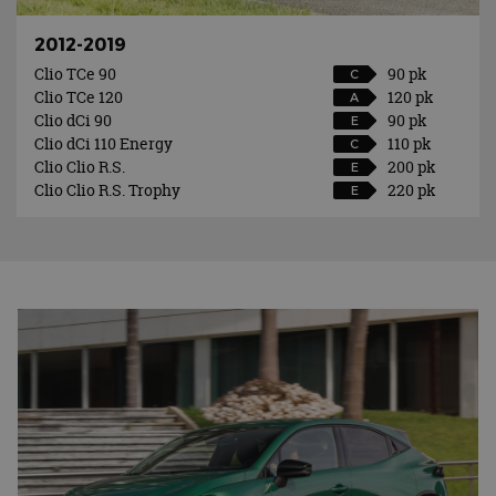
2012-2019
Clio TCe 90
90 pk
C
Clio TCe 120
120 pk
A
Clio dCi 90
90 pk
E
Clio dCi 110 Energy
110 pk
C
Clio Clio R.S.
200 pk
E
Clio Clio R.S. Trophy
220 pk
E