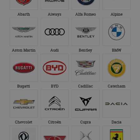
Abarth
Aiways
Alfa Romeo
Alpine
Aston Martin
Audi
Bentley
BMW
Bugatti
BYD
Cadillac
Caterham
Chevrolet
Citroën
Cupra
Dacia