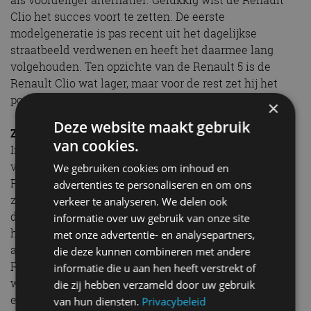
als voordeliger alternatief. Gelukkig wist de Renault
Clio het succes voort te zetten. De eerste
modelgeneratie is pas recent uit het dagelijkse
straatbeeld verdwenen en heeft het daarmee lang
volgehouden. Ten opzichte van de Renault 5 is de
Renault Clio wat lager, maar voor de rest zet hij het
populaire hatchback-concept voort.
×
Deze website maakt gebruik
Zes generaties Renault Clio
van cookies.
Inmiddels zijn we toe aan de zesde modelgeneratie
van de Renault Clio. Bij de vijfde generatie koos
We gebruiken cookies om inhoud en
Renault voor het eerst voor een evolutie, maar de
advertenties te personaliseren en om ons
zesde generatie Renault Clio is weer duidelijk anders
verkeer te analyseren. We delen ook
dan zijn voorganger. Opvallend is dat men voor een
informatie over uw gebruik van onze site
heel andere designtaal heeft gekozen dan bij andere
met onze advertentie- en analysepartners,
actuele Renault-modellen. Onderhuids is de nieuwe
die deze kunnen combineren met andere
Renault Clio wel weer een evolutie, al zijn de motoren
informatie die u aan hen heeft verstrekt of
wel nieuw. Er is voortaan keuze uit een benzinemotor
die zij hebben verzameld door uw gebruik
en een hybrideversie.
van hun diensten.
Privacybeleid