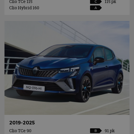
Clio TCe 115
115 pk
C
Clio Hybrid 160
A
2019-2025
Clio TCe 90
91 pk
B