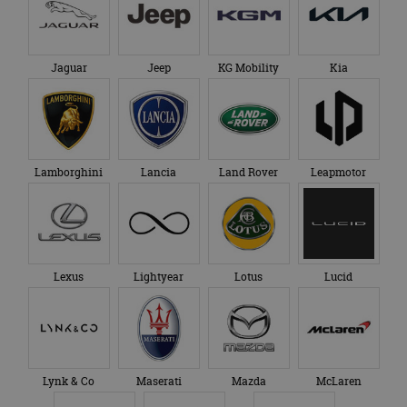
Jaguar
Jeep
KG Mobility
Kia
Lamborghini
Lancia
Land Rover
Leapmotor
Lexus
Lightyear
Lotus
Lucid
Lynk & Co
Maserati
Mazda
McLaren