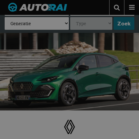
Autonieuws
Podcast
Autotests
Automerken
Adverteren
Contact
MotorRAI.nl