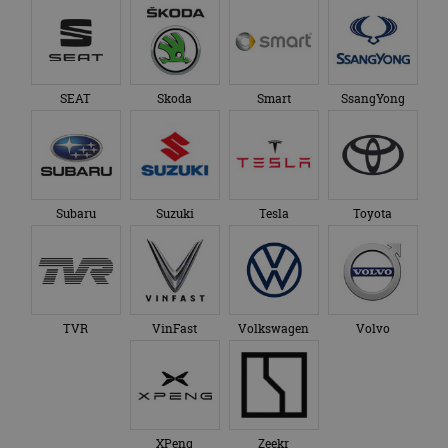
SEAT
Skoda
Smart
SsangYong
Subaru
Suzuki
Tesla
Toyota
TVR
VinFast
Volkswagen
Volvo
XPeng
Zeekr