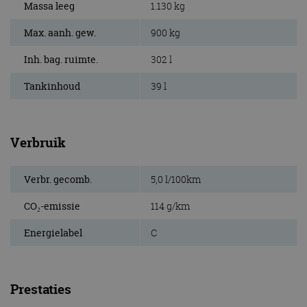
Massa leeg
1.130 kg
Max. aanh. gew.
900 kg
Inh. bag. ruimte.
302 l
Tankinhoud
39 l
Verbruik
Verbr. gecomb.
5,0 l/100km
CO₂-emissie
114 g/km
Energielabel
C
Prestaties