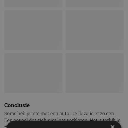
Conclusie
Soms heb je iets met een auto. De Ibiza is er zo een.
Een gevoel dat zich niet laat verklaren. Het uiterlijk is
×
tijdloos en spannend tegelijk. De aandrijflijn is boven