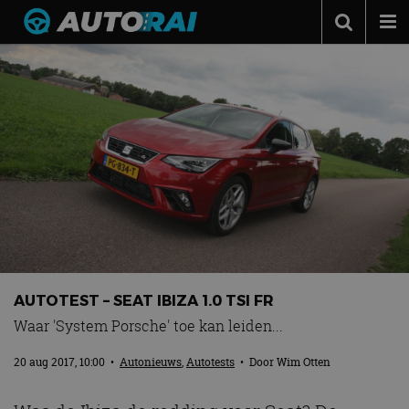
Autonieuws
Podcast
Autotests
Automerken
Adverteren
Contact
MotorRAI.nl
AUTOTEST – SEAT IBIZA 1.0 TSI FR
Waar 'System Porsche' toe kan leiden...
20 aug 2017, 10:00
•
Autonieuws
,
Autotests
• Door
Wim Otten