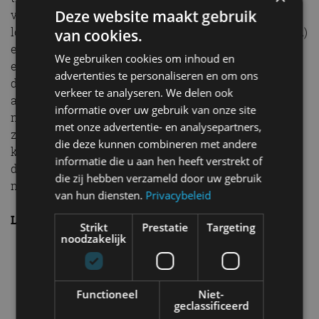
Deze website maakt gebruik
verwachting verfijnd, vooral dankzij de subliem
lopende driecilinder. Tel daarbij de dubbele uitlaat (FR)
van cookies.
en de pakkende rode kleur en je hebt een geinige
We gebruiken cookies om inhoud en
eyecatcher voor een betaalbaar bedrag. Hij oogt forser
advertenties te personaliseren en om ons
dan hij eigenlijk is en dat merk je vooral doordat hij
verkeer te analyseren. We delen ook
achterin niet bijster ruim is. Toch zal dat veel kopers
informatie over uw gebruik van onze site
niet bezwaren. Vooral omdat die nooit meer dan met
met onze advertentie- en analysepartners,
zijn tweeën onderweg zijn, en wellicht met wat
die deze kunnen combineren met andere
kinderen op de achterbank. Het compacte formaat is
informatie die u aan hen heeft verstrekt of
daarbij prettig in de stad. Parkeren gaat dan wat
die zij hebben verzameld door uw gebruik
makkelijker. Kortom, aanrader in zijn klasse!
van hun diensten.
Privacybeleid
LEES OOK:
Live chatten met de redactie
Strikt
Prestatie
Targeting
noodzakelijk
Functioneel
Niet-
geclassificeerd