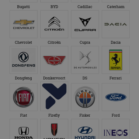
Bugatti
BYD
Cadillac
Caterham
Chevrolet
Citroën
Cupra
Dacia
Dongfeng
Donkervoort
DS
Ferrari
Fiat
Firefly
Fisker
Ford