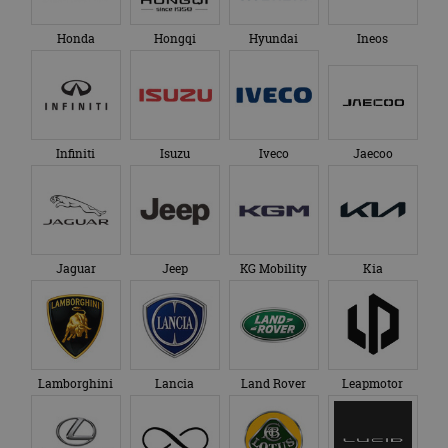
Honda
Hongqi
Hyundai
Ineos
Infiniti
Isuzu
Iveco
Jaecoo
Jaguar
Jeep
KG Mobility
Kia
Lamborghini
Lancia
Land Rover
Leapmotor