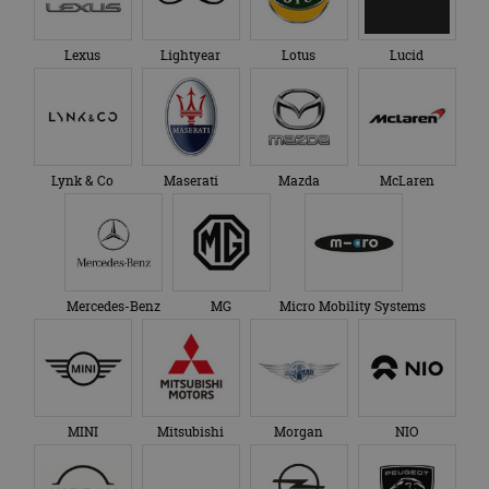
Lexus
Lightyear
Lotus
Lucid
Lynk & Co
Maserati
Mazda
McLaren
Mercedes-Benz
MG
Micro Mobility Systems
MINI
Mitsubishi
Morgan
NIO