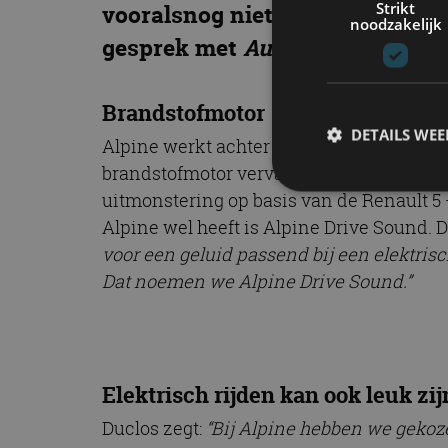
Strikt
vooralsnog niets van weten, ver
noodzakelijk
gesprek met
AutoRAI.nl
.
Brandstofmotor
DETAILS WE
Alpine werkt achter de schermen aan de 
brandstofmotor vervangt. Die auto krijgt
uitmonstering op basis van de Renault 5 
Alpine wel heeft is Alpine Drive Sound. Du
S
voor een geluid passend bij een elektrisc
Strikt noodzakelijke
Dat noemen we Alpine Drive Sound.”
accountbeheer. De we
Naam
cf_clearance
Elektrisch rijden kan ook leuk zi
Duclos zegt:
“Bij Alpine hebben we gekoze