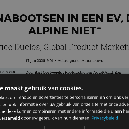
ABOOTSEN IN EEN EV, 
ALPINE NIET“
ice Duclos, Global Product Market
17 jun 2026, 9:01
•
Achtergrond
,
Autonieuws
Door
Bart Oostvogels
. Hoofdredacteur AutoRAI.nl. Een
échte nieuwsjager en liefhebber van auto’s. Hoe lichter, ho
beter! Als het maar wielen heeft.
e maakt gebruik van cookies.
kies om inhoud en advertenties te personaliseren en om ons ver
er gezegd: je hoort het steeds vaker. Een e
len ook informatie over uw gebruik van onze site met onze adver
 die deze kunnen combineren met andere informatie die u aan hen
een brandstofmotor simuleert. Hyundai ha
n verzameld door uw gebruik van hun diensten.
Privacybeleid
sche, Lexus en Mercedes-AMG gaan oversta