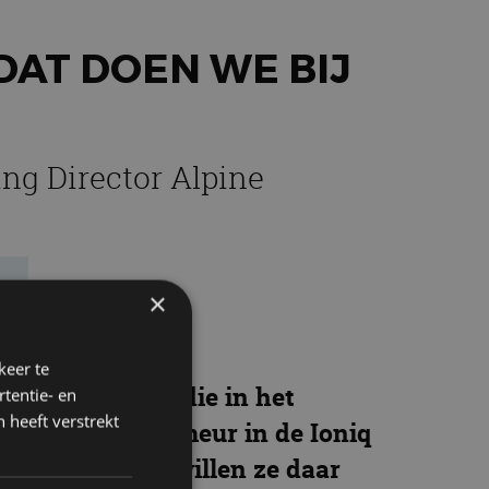
DAT DOEN WE BIJ
ing Director Alpine
e
×
keer te
lektrische auto die in het
tentie- en
 heeft verstrekt
d hierin de primeur in de Ioniq
g. Bij Alpine willen ze daar