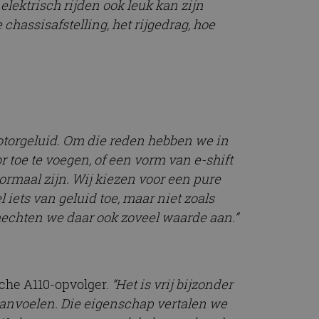
lektrisch rijden ook leuk kan zijn
t.com-service om de
De cookie-banner
chassisafstelling, het rijgedrag, hoe
 te werken.
chrijving
ytics - wat een
alyseservice van
e leveren, zoals
s te onderscheiden
otorgeluid. Om die reden hebben we in
s klant-ID. Het is
ebruikt om
 toe te voegen, of een vorm van e-shift
voor de
matie uit over hoe
rmaal zijn. Wij kiezen voor een pure
rtenties die de
 bezocht.
sessiestatus te
 iets van geluid toe, maar niet zoals
matie uit over hoe
hechten we daar ook zoveel waarde aan.”
rtenties die de
 bezocht.
sche A110-opvolger.
“Het is vrij bijzonder
aanvoelen. Die eigenschap vertalen we