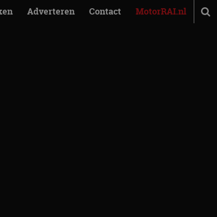
ken
Adverteren
Contact
MotorRAI.nl