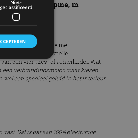
Niet-
ting Director Alpine, in
geclassificeerd
ACCEPTEREN
huidige A110-generatie met
ge Alpine A290 – de snelle
an een vier-, zes- of achtcilinder. Wat
an een verbrandingsmotor, maar kiezen
rd
 wel een speciaal geluid in het interieur.
elding en
ervice om
es van de bezoeker
unen van de
den van
vast. Dat is dat een 100% elektrische