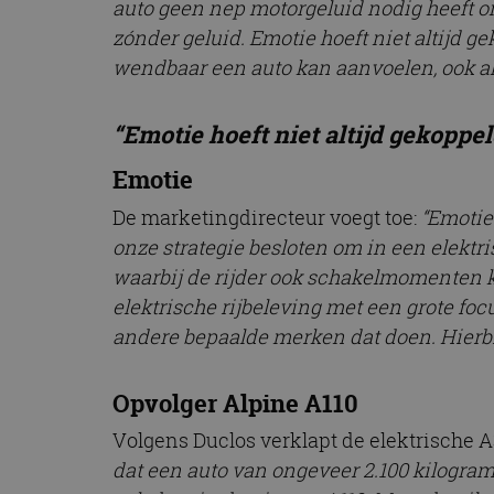
auto geen nep motorgeluid nodig heeft om
CookieScriptConse
zónder geluid. Emotie hoeft niet altijd ge
wendbaar een auto kan aanvoelen, ook al 
Naam
“Emotie hoeft niet altijd gekoppe
Naam
omx_consent
Aanbiede
Naam
Domein
Emotie
g_id_202604151153
_ga
_fbp
Meta Pla
Inc.
De marketingdirecteur voegt toe:
“Emotie
.autorai.n
onze strategie besloten om in een elektr
_gcl_au
Google L
waarbij de rijder ook schakelmomenten k
.autorai.n
_ga_SC6JKZPPKY
elektrische rijbeleving met een grote foc
IDE
Google L
andere bepaalde merken dat doen. Hierbij
.doublecl
Opvolger Alpine A110
Volgens Duclos verklapt de elektrische A
dat een auto van ongeveer 2.100 kilogram