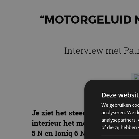
“MOTORGELUID N
Interview met Patr
Deze websit
We gebruiken coo
Je ziet het steeds vaker. Of bet
analyseren. We de
analysepartners,
interieur het motorgeluid van 
of die zij hebbe
5 N en Ioniq 6 N, maar ook Por