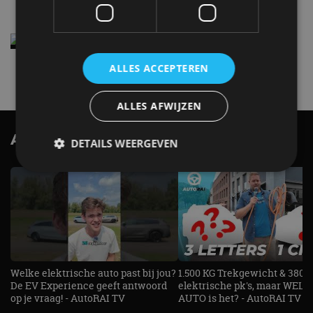
Elektrische Geely E2 (tijdelijk) net zo goedkoop
als een Renault Twingo
ALLES ACCEPTEREN
4 aug
ALLES AFWIJZEN
AutoRAI.nl TV
SUBSCRIBE
DETAILS WEERGEVEN
Strikt noodzakelijk
Prestatie
Targeting
Functioneel
Niet-geclassificeerd
Strikt noodzakelijke cookies maken de
kernfunctionaliteiten van de website mogelijk, zoals
gebruikersaanmelding en accountbeheer. De
Welke elektrische auto past bij jou?
1.500 KG Trekgewicht & 380
website kan niet goed worden gebruikt zonder de
De EV Experience geeft antwoord
elektrische pk's, maar WELK
strikt noodzakelijke cookies.
op je vraag! - AutoRAI TV
AUTO is het? - AutoRAI TV
Aanbieder
/