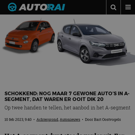
Autonieuws
Podcast
Autotests
Automerken
Adverteren
Contact
MotorRAI.nl
SCHOKKEND: NOG MAAR 7 GEWONE AUTO’S IN A-
SEGMENT, DAT WAREN ER OOIT DIK 20
Op twee handen te tellen, het aanbod in het A-segment
10 feb 2023, 9:40
•
Achtergrond
,
Autonieuws
• Door
Bart Oostvogels