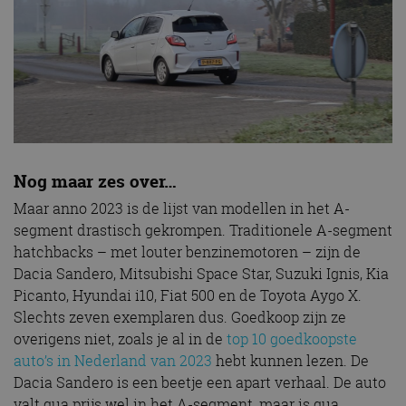
Nog maar zes over…
Maar anno 2023 is de lijst van modellen in het A-
segment drastisch gekrompen. Traditionele A-segment
hatchbacks – met louter benzinemotoren – zijn de
Dacia Sandero, Mitsubishi Space Star, Suzuki Ignis, Kia
Picanto, Hyundai i10, Fiat 500 en de Toyota Aygo X.
Slechts zeven exemplaren dus. Goedkoop zijn ze
overigens niet, zoals je al in de
top 10 goedkoopste
auto’s in Nederland van 2023
hebt kunnen lezen. De
Dacia Sandero is een beetje een apart verhaal. De auto
valt qua prijs wel in het A-segment, maar is qua