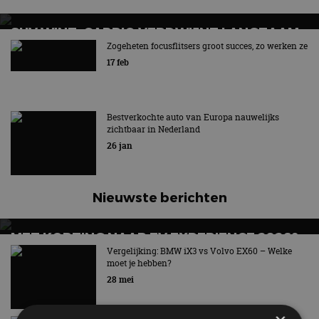
SUV WINT, CABRIO VERDWIJNT LANGZAAM
UIT BEELD
Zogeheten focusflitsers groot succes, zo werken ze
17 feb
Hét symbool van vrijheid en rijplezier verdwijnt
Bestverkochte auto van Europa nauwelijks
zichtbaar in Nederland
26 jan
Nieuwste berichten
MET KORTING NAAR EV EXPERIENCE 2026?
AUTORAI REGELT HET!
Vergelijking: BMW iX3 vs Volvo EX60 – Welke
moet je hebben?
EV Experience 2026 van 24 tot 26 september
28 mei