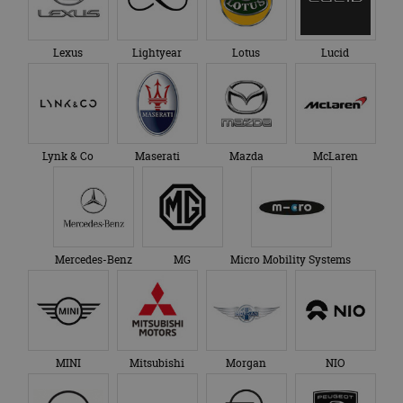
Lexus
Lightyear
Lotus
Lucid
Lynk & Co
Maserati
Mazda
McLaren
Mercedes-Benz
MG
Micro Mobility Systems
MINI
Mitsubishi
Morgan
NIO