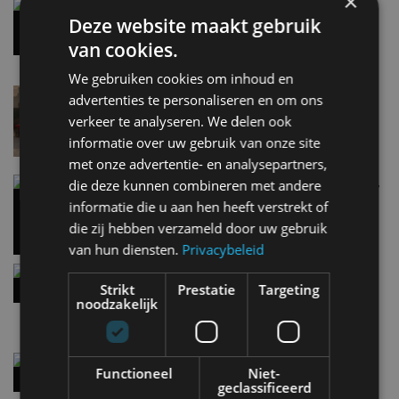
×
Gespot: een Chevrolet Corvette Z06
Deze website maakt gebruik
7 aug
van cookies.
We gebruiken cookies om inhoud en
Lamborghini Revuelto eert 60 jaar Miura met
advertenties te personaliseren en om ons
speciale editie
verkeer te analyseren. We delen ook
6 aug
informatie over uw gebruik van onze site
met onze advertentie- en analysepartners,
Carbon fibre op je laadkabel: nergens voor nodig,
die deze kunnen combineren met andere
en precies daarom geweldig
informatie die u aan hen heeft verstrekt of
5 aug
die zij hebben verzameld door uw gebruik
van hun diensten.
Privacybeleid
Hennessey Blackbird krijgt atmosferische V8 en
handbak: soms is eenvoud leuker
Strikt
Prestatie
Targeting
noodzakelijk
5 aug
Audi A2 e-Tron mikt op verbruik van 12,8 kWh
Functioneel
Niet-
per 100 kilometer
geclassificeerd
4 aug