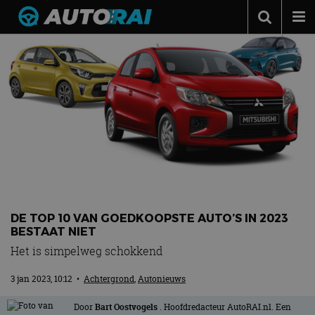
Autonieuws
Podcast
Autotests
Automerken
Adverteren
Contact
MotorRAI.nl
DE TOP 10 VAN GOEDKOOPSTE AUTO’S IN 2023
BESTAAT NIET
Het is simpelweg schokkend
3 jan 2023, 10:12
•
Achtergrond
,
Autonieuws
Door
Bart Oostvogels
. Hoofdredacteur AutoRAI.nl. Een