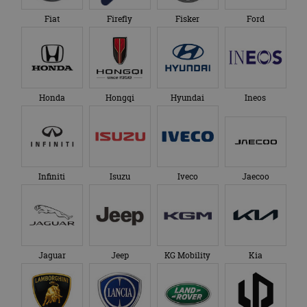
Lexus
Lightyear
Lotus
Lucid
Lynk & Co
Maserati
Mazda
McLaren
Mercedes-Benz
MG
Micro Mobility Systems
MINI
Mitsubishi
Morgan
NIO