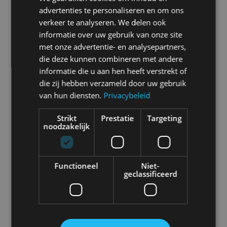
“De goedkoopste auto van 2023: de
advertenties te personaliseren en om ons
Mitsubishi Space Star”
verkeer te analyseren. We delen ook
informatie over uw gebruik van onze site
met onze advertentie- en analysepartners,
die deze kunnen combineren met andere
informatie die u aan hen heeft verstrekt of
die zij hebben verzameld door uw gebruik
van hun diensten.
Privacybeleid
Strikt
Prestatie
Targeting
noodzakelijk
Functioneel
Niet-
geclassificeerd
Feiten en Statistiek
Gerelateerde berichten