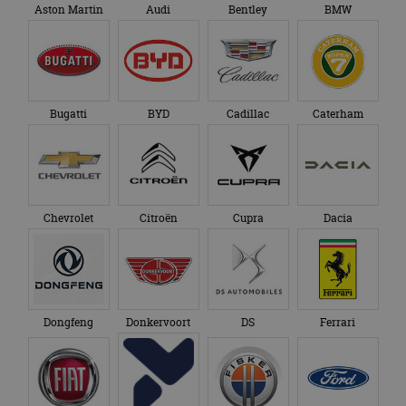
Honda
Hongqi
Hyundai
Ineos
Infiniti
Isuzu
Iveco
Jaecoo
Jaguar
Jeep
KG Mobility
Kia
Lamborghini
Lancia
Land Rover
Leapmotor