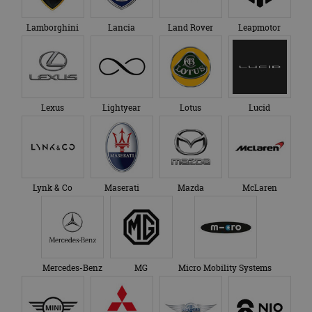
Nissan
Omoda
Opel
Peugeot
Polestar
Porsche
Renault
Rolls-Royce
SEAT
Skoda
Smart
SsangYong
Subaru
Suzuki
Tesla
Toyota