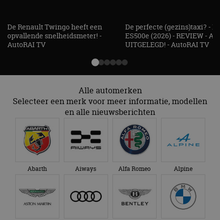
Bugatti
BYD
Cadillac
Caterham
Chevrolet
Citroën
Cupra
Dacia
Dongfeng
Donkervoort
DS
Ferrari
Fiat
Firefly
Fisker
Ford