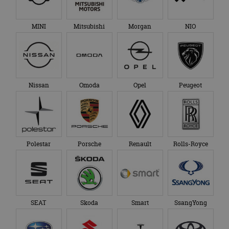
TVR
VinFast
Volkswagen
Volvo
XPeng
Zeekr
Over ons
Op AutoRAI.nl vind je alles waar het hart van een
autoliefhebber sneller van gaat kloppen. In beeld én geluid,
van stadsauto tot supercar.
Ons team
levert je het laatste
autonieuws, autotests en nog veel meer.
Elke week de populairste blogs in je mailbox?
Meld je aan voor de nieuwsbrief!