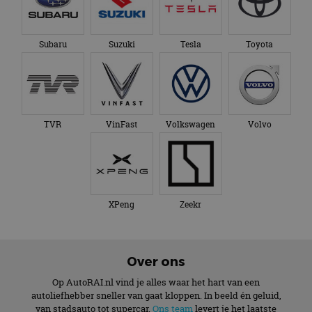
Volg AutoRAI.nl op social media
AutoRAI.nl is powered by
© AutoRAI.nl 2026
Cookies
Privacyverklaring