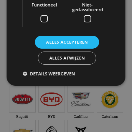
Alle automerken
Functioneel
Niet-
Selecteer een merk voor meer informatie, modellen
geclassificeerd
en alle nieuwsberichten
ALLES ACCEPTEREN
Abarth
Aiways
Alfa Romeo
Alpine
ALLES AFWIJZEN
DETAILS WEERGEVEN
Aston Martin
Audi
Bentley
BMW
Strikt noodzakelijk
Prestatie
Targeting
Functioneel
Niet-geclassificeerd
Bugatti
BYD
Cadillac
Caterham
Strikt noodzakelijke cookies maken de
kernfunctionaliteiten van de website mogelijk, zoals
gebruikersaanmelding en accountbeheer. De
website kan niet goed worden gebruikt zonder de