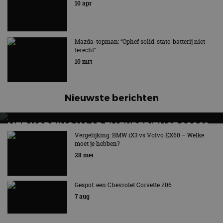
10 apr
Techniek kan bijdragen aan het verminderen van de
netto CO2-uitstoot
Mazda-topman: “Ophef solid-state-batterij niet
terecht”
10 mrt
Nieuwste berichten
MET KORTING NAAR EV EXPERIENCE 2026?
AUTORAI REGELT HET!
Vergelijking: BMW iX3 vs Volvo EX60 – Welke
moet je hebben?
EV Experience 2026 van 24 tot 26 september
28 mei
Gespot: een Chevrolet Corvette Z06
7 aug