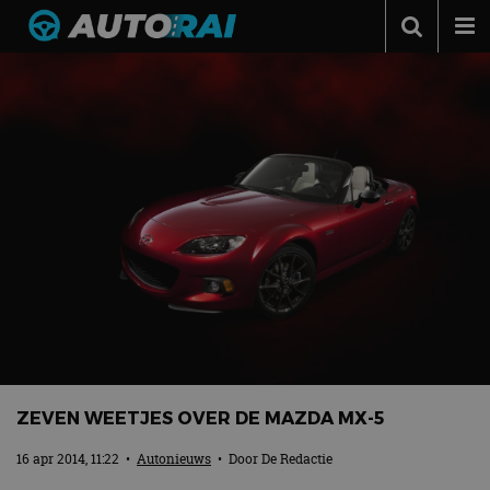
Autonieuws
Podcast
Autotests
Automerken
Adverteren
Contact
MotorRAI.nl
ZEVEN WEETJES OVER DE MAZDA MX-5
16 apr 2014, 11:22
•
Autonieuws
• Door
De Redactie