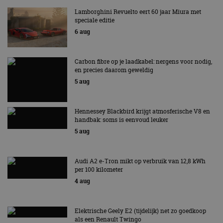
Lamborghini Revuelto eert 60 jaar Miura met
speciale editie
6 aug
Carbon fibre op je laadkabel: nergens voor nodig,
en precies daarom geweldig
5 aug
Hennessey Blackbird krijgt atmosferische V8 en
handbak: soms is eenvoud leuker
5 aug
Audi A2 e-Tron mikt op verbruik van 12,8 kWh
per 100 kilometer
4 aug
Elektrische Geely E2 (tijdelijk) net zo goedkoop
als een Renault Twingo