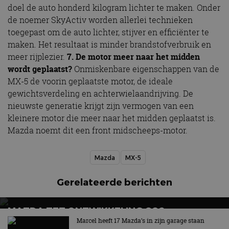
doel de auto honderd kilogram lichter te maken. Onder
de noemer SkyActiv worden allerlei technieken
toegepast om de auto lichter, stijver en efficiënter te
maken. Het resultaat is minder brandstofverbruik en
meer rijplezier.
7.
De motor meer naar het midden
wordt geplaatst?
Onmiskenbare eigenschappen van de
MX-5 de voorin geplaatste motor, de ideale
gewichtsverdeling en achterwielaandrijving. De
nieuwste generatie krijgt zijn vermogen van een
kleinere motor die meer naar het midden geplaatst is.
Mazda noemt dit een front midscheeps-motor.
Mazda
MX-5
Gerelateerde berichten
MAZDA ZET ONTWIKKELING CO2-
AFVANGINSTALLATIE VOORT
Marcel heeft 17 Mazda’s in zijn garage staan