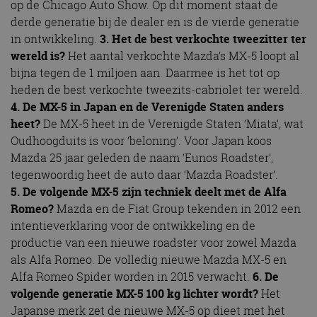
op de Chicago Auto Show. Op dit moment staat de
derde generatie bij de dealer en is de vierde generatie
in ontwikkeling.
3.
Het de best verkochte tweezitter ter
wereld is?
Het aantal verkochte Mazda’s MX-5 loopt al
bijna tegen de 1 miljoen aan. Daarmee is het tot op
heden de best verkochte tweezits-cabriolet ter wereld.
4. De MX-5 in Japan en de Verenigde Staten anders
heet?
De MX-5 heet in de Verenigde Staten ‘Miata’, wat
Oudhoogduits is voor ‘beloning’. Voor Japan koos
Mazda 25 jaar geleden de naam ‘Eunos Roadster’,
tegenwoordig heet de auto daar ‘Mazda Roadster’.
5.
De volgende MX-5 zijn techniek deelt met de Alfa
Romeo?
Mazda en de Fiat Group tekenden in 2012 een
intentieverklaring voor de ontwikkeling en de
productie van een nieuwe roadster voor zowel Mazda
als Alfa Romeo. De volledig nieuwe Mazda MX-5 en
Alfa Romeo Spider worden in 2015 verwacht.
6.
De
volgende generatie MX-5 100 kg lichter wordt?
Het
Japanse merk zet de nieuwe MX-5 op dieet met het