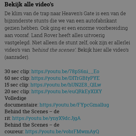
Bekijk alle video’s
De klim van de trap naar Heaven’s Gate is een van de
bijzonderste stunts die we van een autofabrikant
gezien hebben. Ook ging er een enorme voorbereiding
aan vooraf. Land Rover heeft alles uitvoerig
vastgelegd. Niet alleen de stunt zelf, ook zijn er allerlei
video’s van
‘behind the scenes’
. Bekijk hier alle video’s
(aanrader).
30 sec clip:
https://youtu.be/78pS6ni__Eo
60 sec clip:
https://youtu.be/DITrGBfyPYE
15 sec clip:
https://youtu.be/hUN2E8_QlLw
20 sec clip:
https://youtu.be/euQRkEyXlXY
Volledige
documentaire:
https://youtu.be/FYpcGmallug
Behind the Scenes – de
rit:
https://youtu.be/ynyX9dcJjgA
Behind the Scenes – de
coureur:
https://youtu.be/vobrFMwmAyQ