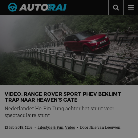
Autonieuws
Podcast
Autotests
Automerken
Adverteren
Contact
MotorRAI.nl
VIDEO: RANGE ROVER SPORT PHEV BEKLIMT
TRAP NAAR HEAVEN’S GATE
Nederlander Ho-Pin Tung achter het stuur voor
spectaculaire stunt
12 feb 2018, 11:59
•
Lifestyle & Fun
,
Video
• Door
Nile van Leeuwen