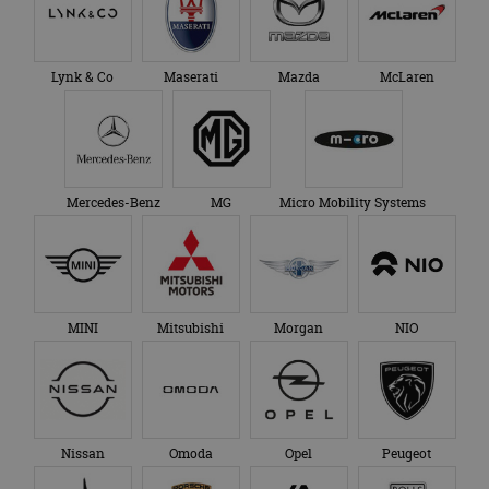
Lynk & Co
Maserati
Mazda
McLaren
Mercedes-Benz
MG
Micro Mobility Systems
MINI
Mitsubishi
Morgan
NIO
Nissan
Omoda
Opel
Peugeot