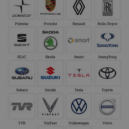
Polestar
Porsche
Renault
Rolls-Royce
SEAT
Skoda
Smart
SsangYong
Subaru
Suzuki
Tesla
Toyota
TVR
VinFast
Volkswagen
Volvo