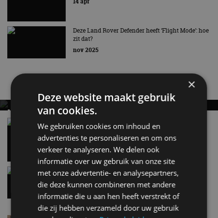
14 apr
Tweede volledig elektrische SUV van het Britse merk
Deze Land Rover Defender heeft ‘Flight Mode’: hoe
zit dat?
nov 2025
×
Nieuwste berichten
Deze website maakt gebruik
van cookies.
MET KORTING NAAR EV EXPERIENCE 2026?
AUTORAI REGELT HET!
Vergelijking: BMW iX3 vs Volvo EX60 – Welke
We gebruiken cookies om inhoud en
moet je hebben?
EV Experience 2026 van 24 tot 26 september
advertenties te personaliseren en om ons
28 mei
verkeer te analyseren. We delen ook
informatie over uw gebruik van onze site
Gespot: een Chevrolet Corvette Z06
met onze advertentie- en analysepartners,
7 aug
die deze kunnen combineren met andere
informatie die u aan hen heeft verstrekt of
die zij hebben verzameld door uw gebruik