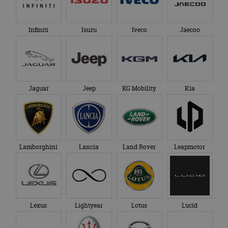
Infiniti
Isuzu
Iveco
Jaecoo
Jaguar
Jeep
KG Mobility
Kia
Lamborghini
Lancia
Land Rover
Leapmotor
Lexus
Lightyear
Lotus
Lucid