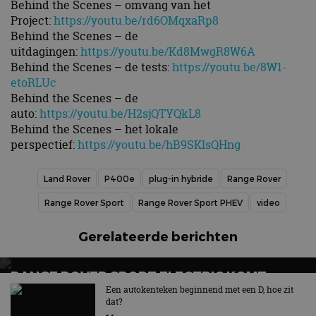
Behind the Scenes – omvang van het
Project:
https://youtu.be/rd6OMqxaRp8
Behind the Scenes – de
uitdagingen:
https://youtu.be/Kd8MwgR8W6A
Behind the Scenes – de tests:
https://youtu.be/8W1-
etoRLUc
Behind the Scenes – de
auto:
https://youtu.be/H2sjQTYQkL8
Behind the Scenes – het lokale
perspectief:
https://youtu.be/hB9SKlsQHng
Land Rover
P400e
plug-in hybride
Range Rover
Range Rover Sport
Range Rover Sport PHEV
video
Gerelateerde berichten
RANGE ROVER SPORT ELECTRIC KOMT
LATER IN 2026: TWEEDE ELEKTRISCHE SUV
Een autokenteken beginnend met een D, hoe zit
dat?
VAN HET MERK