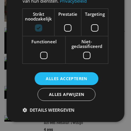
van hun diensten.
Privacybeleid
Lamborghini Revuelto eert 60 jaar Miura met
speciale editie
6 aug
Strikt
Prestatie
Targeting
noodzakelijk
Carbon fibre op je laadkabel: nergens voor nodig,
en precies daarom geweldig
Functioneel
Niet-
5 aug
geclassificeerd
Hennessey Blackbird krijgt atmosferische V8 en
handbak: soms is eenvoud leuker
5 aug
ALLES ACCEPTEREN
Audi A2 e-Tron mikt op verbruik van 12,8 kWh
per 100 kilometer
ALLES AFWIJZEN
4 aug
DETAILS WEERGEVEN
Elektrische Geely E2 (tijdelijk) net zo goedkoop
als een Renault Twingo
4 aug