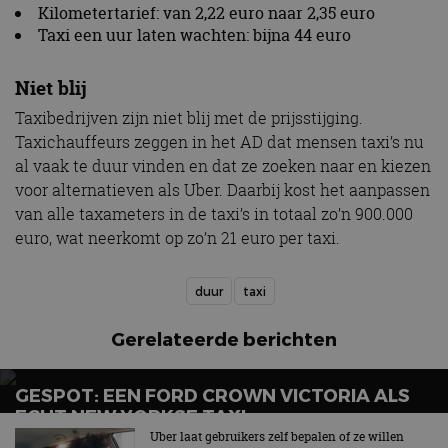
Kilometertarief: van 2,22 euro naar 2,35 euro
Taxi een uur laten wachten: bijna 44 euro
Niet blij
Taxibedrijven zijn niet blij met de prijsstijging.
Taxichauffeurs zeggen in het AD dat mensen taxi’s nu
al vaak te duur vinden en dat ze zoeken naar en kiezen
voor alternatieven als Uber. Daarbij kost het aanpassen
van alle taxameters in de taxi’s in totaal zo’n 900.000
euro, wat neerkomt op zo’n 21 euro per taxi.
duur
taxi
Gerelateerde berichten
GESPOT: EEN FORD CROWN VICTORIA ALS
ECHT NEW YORKSE TAXI
Uber laat gebruikers zelf bepalen of ze willen
Dat wordt een flinke taxirekening…