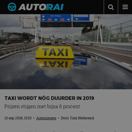
Autonieuws
Podcast
Autotests
Automerken
Adverteren
Contact
MotorRAI.nl
TAXI WORDT NÓG DUURDER IN 2019
Prijzen stijgen met bijna 6 procent
13 sep 2018, 15:10
•
Autonieuws
• Door
Tom Nederend