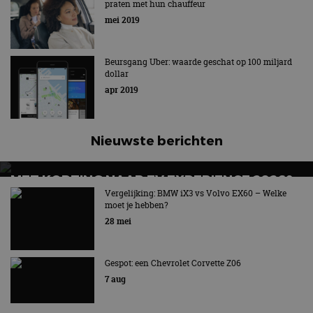
praten met hun chauffeur
mei 2019
Beursgang Uber: waarde geschat op 100 miljard
dollar
apr 2019
Nieuwste berichten
MET KORTING NAAR EV EXPERIENCE 2026?
AUTORAI REGELT HET!
Vergelijking: BMW iX3 vs Volvo EX60 – Welke
moet je hebben?
EV Experience 2026 van 24 tot 26 september
28 mei
Gespot: een Chevrolet Corvette Z06
7 aug