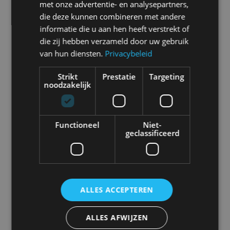
met onze advertentie- en analysepartners,
Alle automerken
die deze kunnen combineren met andere
Selecteer een merk voor meer informatie, modellen
en alle nieuwsberichten
informatie die u aan hen heeft verstrekt of
die zij hebben verzameld door uw gebruik
van hun diensten.
Privacybeleid
Strikt
Prestatie
Targeting
noodzakelijk
Abarth
Aiways
Alfa Romeo
Alpine
Functioneel
Niet-
geclassificeerd
Aston Martin
Audi
Bentley
BMW
ALLES ACCEPTEREN
Bugatti
BYD
Cadillac
Caterham
ALLES AFWIJZEN