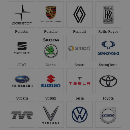
genoemde website
om de sessiestatus
bezocht.
te behouden.
Polestar
Porsche
Renault
Rolls-Royce
SEAT
Skoda
Smart
SsangYong
Subaru
Suzuki
Tesla
Toyota