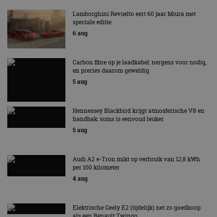
Lamborghini Revuelto eert 60 jaar Miura met
speciale editie
6 aug
Carbon fibre op je laadkabel: nergens voor nodig,
en precies daarom geweldig
5 aug
Hennessey Blackbird krijgt atmosferische V8 en
handbak: soms is eenvoud leuker
5 aug
Audi A2 e-Tron mikt op verbruik van 12,8 kWh
per 100 kilometer
4 aug
Elektrische Geely E2 (tijdelijk) net zo goedkoop
als een Renault Twingo