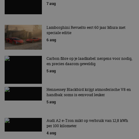
7 aug
Lamborghini Revuelto eert 60 jaar Miura met
speciale editie
6 aug
Carbon fibre op je laadkabel: nergens voor nodig,
en precies daarom geweldig
5 aug
Hennessey Blackbird krijgt atmosferische V8 en
handbak: soms is eenvoud leuker
5 aug
Audi A2 e-Tron mikt op verbruik van 12,8 kWh
per 100 kilometer
4 aug