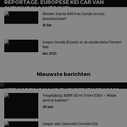
REPORTAGE: EUROPESE KEI CAR VAN
SUZUKI IS IN AANTOCHT!
Nieuwe Toyota RAV4 en Suzuki Across:
Vormt kei-car de oplossing voor Europa?
kannibalisme?
18 feb
Gespot: Suzuki Kizashi in de unieke kleur Fervent
Red
dec 2025
Nieuwste berichten
MET KORTING NAAR EV EXPERIENCE 2026?
AUTORAI REGELT HET!
Vergelijking: BMW iX3 vs Volvo EX60 – Welke
moet je hebben?
EV Experience 2026 van 24 tot 26 september
28 mei
Gespot: een Chevrolet Corvette Z06