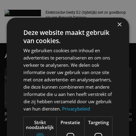
Elektrische Geely E2 (tijdelijk) net zo goedkoop
als een Renault Twingo
×
4 aug
Deze website maakt gebruik
van cookies.
We gebruiken cookies om inhoud en
AutoRAI.nl TV
SUBSCRIBE
advertenties te personaliseren en om ons
verkeer te analyseren. We delen ook
informatie over uw gebruik van onze site
met onze advertentie- en analysepartners,
die deze kunnen combineren met andere
informatie die u aan hen heeft verstrekt of
die zij hebben verzameld door uw gebruik
van hun diensten.
Privacybeleid
Raad jij onze nieuwe duurtester? -
De Renault Twingo heeft een
AutoRAI TV
opvallende snelheidsmeter! -
Strikt
Prestatie
Targeting
AutoRAI TV
noodzakelijk