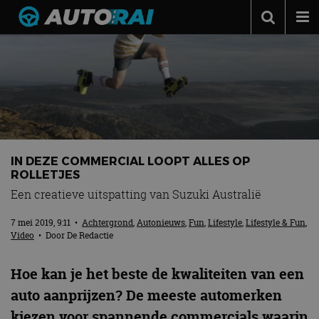
Autonieuws
Podcast
Autotests
Automerken
Adverteren
IN DEZE COMMERCIAL LOOPT ALLES OP
ROLLETJES
Contact
Een creatieve uitspatting van Suzuki Australië
MotorRAI.nl
7 mei 2019, 9:11
•
Achtergrond
,
Autonieuws
,
Fun
,
Lifestyle
,
Lifestyle & Fun
,
Video
• Door
De Redactie
Hoe kan je het beste de kwaliteiten van een
auto aanprijzen? De meeste automerken
kiezen voor spannende commercials waarin