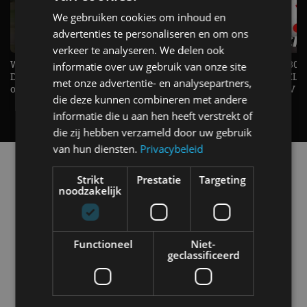
We gebruiken cookies om inhoud en
advertenties te personaliseren en om ons
verkeer te analyseren. We delen ook
Welke elektrische auto past bij jou?
1.500 KG Trekgewicht & 380
informatie over uw gebruik van onze site
De EV Experience geeft antwoord
elektrische pk's, maar WELK
met onze advertentie- en analysepartners,
op je vraag! - AutoRAI TV
AUTO is het? - AutoRAI TV
die deze kunnen combineren met andere
informatie die u aan hen heeft verstrekt of
die zij hebben verzameld door uw gebruik
van hun diensten.
Privacybeleid
Alle automerken
Selecteer een merk voor meer informatie, modellen
Strikt
Prestatie
Targeting
noodzakelijk
en alle nieuwsberichten
Functioneel
Niet-
geclassificeerd
Abarth
Aiways
Alfa Romeo
Alpine