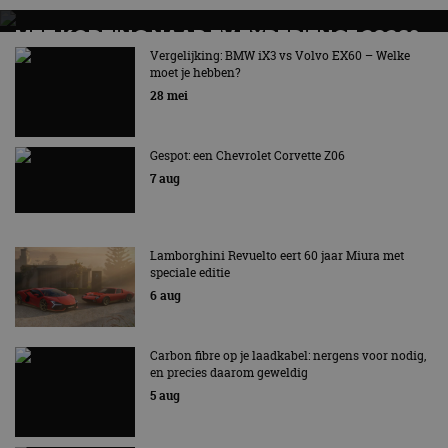
MET KORTING NAAR EV EXPERIENCE 2026?
AUTORAI REGELT HET!
Vergelijking: BMW iX3 vs Volvo EX60 – Welke
moet je hebben?
EV Experience 2026 van 24 tot 26 september
28 mei
Gespot: een Chevrolet Corvette Z06
7 aug
Lamborghini Revuelto eert 60 jaar Miura met
speciale editie
6 aug
Carbon fibre op je laadkabel: nergens voor nodig,
en precies daarom geweldig
5 aug