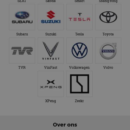
SEAT
Skoda
Smart
SsangYong
Subaru
Suzuki
Tesla
Toyota
TVR
VinFast
Volkswagen
Volvo
XPeng
Zeekr
Over ons