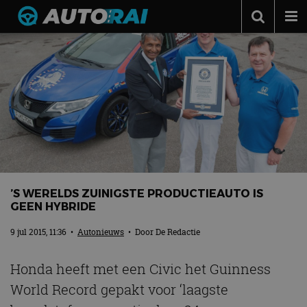
Autonieuws
Podcast
Autotests
Automerken
Adverteren
Contact
’S WERELDS ZUINIGSTE PRODUCTIEAUTO IS
MotorRAI.nl
GEEN HYBRIDE
9 jul 2015, 11:36
•
Autonieuws
• Door
De Redactie
Honda heeft met een Civic het Guinness
World Record gepakt voor ‘laagste