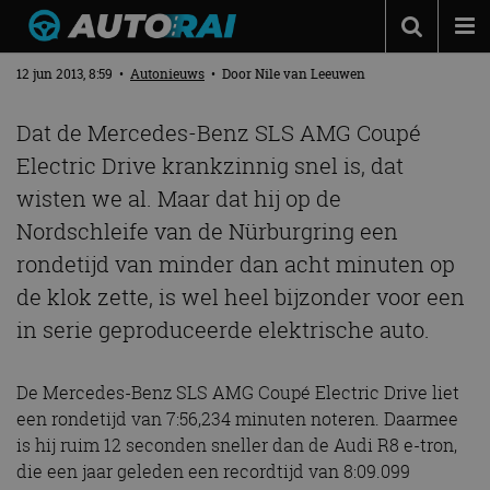
MERCEDES VESTIGT NIEUW RECORD
Autonieuws
12 jun 2013, 8:59
•
Autonieuws
• Door
Nile van Leeuwen
Podcast
Dat de Mercedes-Benz SLS AMG Coupé
Autotests
Electric Drive krankzinnig snel is, dat
wisten we al. Maar dat hij op de
Automerken
Nordschleife van de Nürburgring een
Adverteren
rondetijd van minder dan acht minuten op
Contact
de klok zette, is wel heel bijzonder voor een
MotorRAI.nl
in serie geproduceerde elektrische auto.
De Mercedes-Benz SLS AMG Coupé Electric Drive liet
een rondetijd van 7:56,234 minuten noteren. Daarmee
is hij ruim 12 seconden sneller dan de Audi R8 e-tron,
die een jaar geleden een recordtijd van 8:09.099