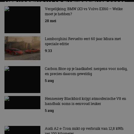
MET KORTING NAAR EV EXPERIENCE 2026?
AUTORAI REGELT HET!
Vergelijking: BMW iX3 vs Volvo EX60 – Welke
moet je hebben?
EV Experience 2026 van 24 tot 26 september
28 mei
Lamborghini Revuelto eert 60 jaar Miura met
speciale editie
9:33
Carbon fibre op je laadkabel: nergens voor nodig,
en precies daarom geweldig
5 aug
Hennessey Blackbird krijgt atmosferische V8 en
handbak: soms is eenvoud leuker
5 aug
Audi A2 e-Tron mikt op verbruik van 12,8 kWh
per 100 kilometer