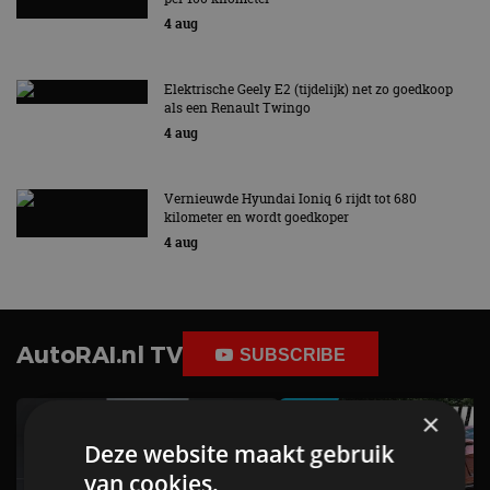
4 aug
Elektrische Geely E2 (tijdelijk) net zo goedkoop
als een Renault Twingo
4 aug
Vernieuwde Hyundai Ioniq 6 rijdt tot 680
kilometer en wordt goedkoper
4 aug
AutoRAI.nl TV
SUBSCRIBE
×
Deze website maakt gebruik
van cookies.