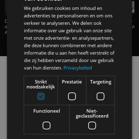
We gebruiken cookies om inhoud en
advertenties te personaliseren en om ons
De Renault Twingo heeft een
De perfecte (gezins)taxi? - 
verkeer te analyseren. We delen ook
opvallende snelheidsmeter! -
ES500e (2026) - REVIEW - AL
informatie over uw gebruik van onze site
AutoRAI TV
UITGELEGD! - AutoRAI TV
met onze advertentie- en analysepartners,
die deze kunnen combineren met andere
informatie die u aan hen heeft verstrekt of
die zij hebben verzameld door uw gebruik
Alle automerken
van hun diensten.
Privacybeleid
Selecteer een merk voor meer informatie, modellen
en alle nieuwsberichten
Strikt
Prestatie
Targeting
noodzakelijk
Functioneel
Niet-
Abarth
Aiways
Alfa Romeo
geclassificeerd
Alpine