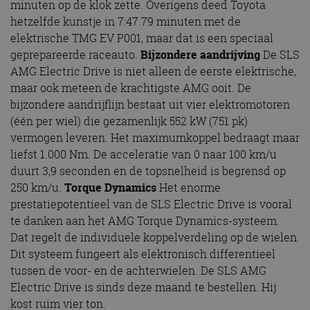
minuten op de klok zette. Overigens deed Toyota
hetzelfde kunstje in 7:47.79 minuten met de
elektrische TMG EV P001, maar dat is een speciaal
geprepareerde raceauto.
Bijzondere aandrijving
De SLS
AMG Electric Drive is niet alleen de eerste elektrische,
maar ook meteen de krachtigste AMG ooit. De
bijzondere aandrijflijn bestaat uit vier elektromotoren
(één per wiel) die gezamenlijk 552 kW (751 pk)
vermogen leveren. Het maximumkoppel bedraagt maar
liefst 1.000 Nm. De acceleratie van 0 naar 100 km/u
duurt 3,9 seconden en de topsnelheid is begrensd op
250 km/u.
Torque Dynamics
Het enorme
prestatiepotentieel van de SLS Electric Drive is vooral
te danken aan het AMG Torque Dynamics-systeem.
Dat regelt de individuele koppelverdeling op de wielen.
Dit systeem fungeert als elektronisch differentieel
tussen de voor- en de achterwielen. De SLS AMG
Electric Drive is sinds deze maand te bestellen. Hij
kost ruim vier ton.