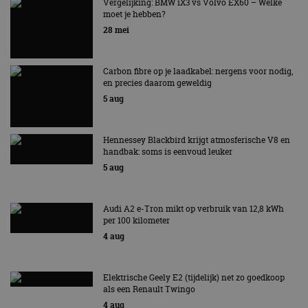
AUTORAI REGELT HET!
Vergelijking: BMW iX3 vs Volvo EX60 – Welke
moet je hebben?
EV Experience 2026 van 24 tot 26 september
28 mei
Carbon fibre op je laadkabel: nergens voor nodig,
en precies daarom geweldig
5 aug
Hennessey Blackbird krijgt atmosferische V8 en
handbak: soms is eenvoud leuker
5 aug
Audi A2 e-Tron mikt op verbruik van 12,8 kWh
per 100 kilometer
4 aug
Elektrische Geely E2 (tijdelijk) net zo goedkoop
als een Renault Twingo
4 aug