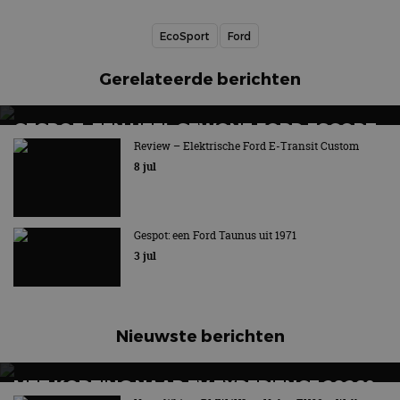
EcoSport
Ford
Gerelateerde berichten
GESPOT: EEN HEEL GEWONE FORD ESCORT
ESTATE UIT 1977
Review – Elektrische Ford E-Transit Custom
8 jul
Nu eens geen rallyauto
Gespot: een Ford Taunus uit 1971
3 jul
Nieuwste berichten
MET KORTING NAAR EV EXPERIENCE 2026?