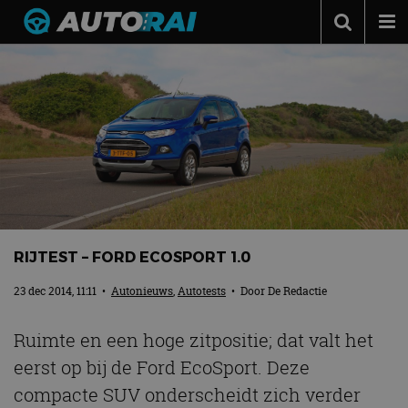
Autonieuws
Podcast
Autotests
Automerken
Adverteren
Contact
RIJTEST – FORD ECOSPORT 1.0
MotorRAI.nl
23 dec 2014, 11:11
•
Autonieuws
,
Autotests
• Door
De Redactie
Ruimte en een hoge zitpositie; dat valt het
eerst op bij de Ford EcoSport. Deze
compacte SUV onderscheidt zich verder