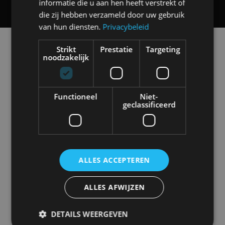
informatie die u aan hen heeft verstrekt of
die zij hebben verzameld door uw gebruik
van hun diensten.
Privacybeleid
Alle automerken
Strikt
Prestatie
Targeting
Selecteer een merk voor meer informatie, modellen
noodzakelijk
en alle nieuwsberichten
Functioneel
Niet-
geclassificeerd
Abarth
Aiways
Alfa Romeo
Alpine
ALLES ACCEPTEREN
Aston Martin
Audi
Bentley
BMW
ALLES AFWIJZEN
DETAILS WEERGEVEN