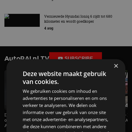
Vernieuwde Hyundai Ioniq 6 rijdt tot 680
kilometer en wordt goedkoper
4 aug
AutoRAI.nl TV
SUBSCRIBE
×
Deze website maakt gebruik
van cookies.
We gebruiken cookies om inhoud en
advertenties te personaliseren en om ons
verkeer te analyseren. We delen ook
informatie over uw gebruik van onze site
De Renault Twingo heeft een
De perfecte (gezins)taxi? - 
met onze advertentie- en analysepartners,
opvallende snelheidsmeter! -
ES500e (2026) - REVIEW - AL
AutoRAI TV
UITGELEGD! - AutoRAI TV
die deze kunnen combineren met andere