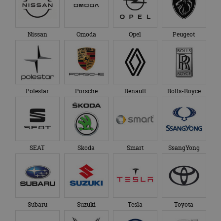
Nissan
Omoda
Opel
Peugeot
Polestar
Porsche
Renault
Rolls-Royce
SEAT
Skoda
Smart
SsangYong
Subaru
Suzuki
Tesla
Toyota